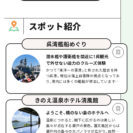
スポット紹介
呉湾艦船めぐり
潜水艦や護衛艦を間近に！呉観光
で外せない迫力のクルーズ体験
かつて「東洋一の軍港」と称された歴史を持
つ呉港。現在は海上自衛隊の拠点となってお
り、港内には多くの艦艇が停泊しています。
その日によって停泊している艦艇の種類や数
が異なるため、訪れるたびに見られる景色が
様変わりするのも、この場所ならではの魅力
きのえ温泉ホテル清風館
です。 このクルーズでは、現役の潜水艦や護
衛艦を海上から至近距離で眺めることがで
ようこそ、橋のない島のホテルへ
き、陸上からは決して味わえない臨場感あふ
温泉につかると、眼下に広がるのは美しい
れる姿を存分に楽しめます。所要時間は約35
島々が点在する瀬戸の景色。露天風呂からは
分。最大の魅力は、艦船を知り尽くしたガイ
瀬戸内の島々の大パノラマが広がり、自然に
ドによる生解説です。各艦艇の役割や特徴を