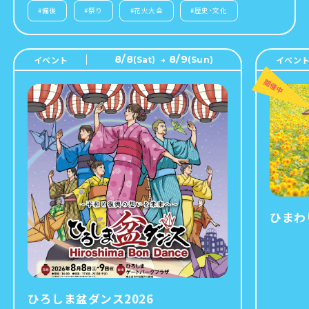
#
備後
#
祭り
#
花火大会
#
歴史・文化
8/8
8/9
イベント
イベン
(
Sat
)
→
(
Sun
)
ひまわ
ひろしま盆ダンス2026