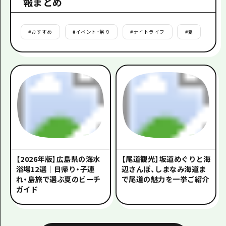
報まとめ
#
おすすめ
#
イベント・祭り
#
ナイトライフ
#
夏
#
秋
【2026年版】広島県の海水
【尾道観光】坂道めぐりと海
浴場12選｜日帰り・子連
辺さんぽ、しまなみ海道ま
れ・島旅で選ぶ夏のビーチ
で尾道の魅力を一挙ご紹介
ガイド