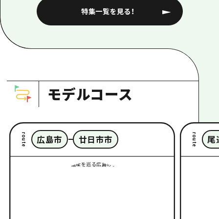
特集一覧を見る！
モデルコース
route
route
広島市
廿日市市
尾