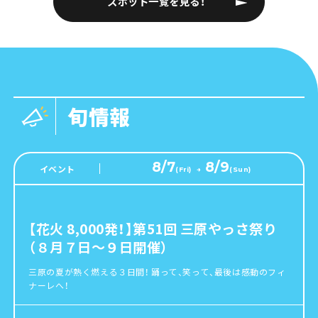
スポット一覧を見る！
楼」は、お寺のシンボル的な存在です。
は、天候や水量により運休になる場合があり
ますので、 事前にご確認の上、お出かけくだ
さい。 ＜渡舟運行情報＞ https://cs-
akiota.or.jp/news/sandankyo-close44/
旬情報
8/7
8/9
イベント
(
Fri
)
→
(
Sun
)
【花火 8,000発！】第51回 三原やっさ祭り
（８月７日～９日開催）
三原の夏が熱く燃える３日間！ 踊って、笑って、最後は感動のフィ
ナーレへ！