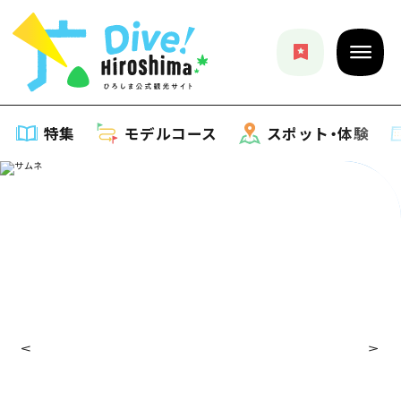
特集
モデルコース
スポット・体験
特集
特集一覧
モデルコース
おすすめ
モデルコース一覧
スポット・体験
アート
Dive! Hiroshima 公式ガイド
スポット・体験一覧
イベント・祭り
イベント
広島もしもトラベル
広島市周辺
グルメ・酒