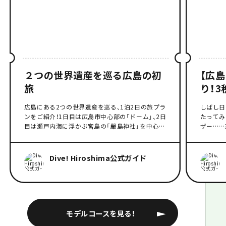
２つの世界遺産を巡る広島の初
【広
旅
り！
コー
広島にある2つの世界遺産を巡る、1泊2日の旅プラ
しばし日
ンをご紹介！1日目は広島市中心部の「ドーム」、2日
たってみ
目は瀬戸内海に浮かぶ宮島の「嚴島神社」を中心
ザー……
に、周辺の穴場やおしゃれスポットも巡ります。こ
スをご紹
れを見れば、あなたも広島に行きたくなること間
盛り沢山
違いなし！
う！
Dive! Hiroshima公式ガイド
モデルコースを見る！