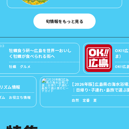
旬情報をもっと見る
牡蠣食う研～広島を世界一おいし
OK!!広島
く牡蠣が食べられる街へ
ま）
牡蠣 グルメ
OK!!広島
【2026年版】広島県の海水浴場12
ム情報
｜日帰り・子連れ・島旅で選ぶ夏の
ビーチガイド
 お役立ち情報
自然 定番 夏