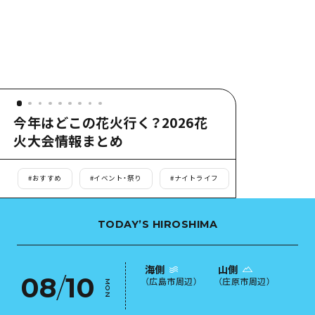
あたらしい非日常
旬情報
安芸
サイクリング
広島市周辺
お役立ち情報
備後
ショッピング
安芸
備北
スポーツ
お役立ち情報一覧
HOME
備後
芸北
ナイトライフ
アクセス
備北
今年はどこの花火行く？2026花
宮島周辺
世界遺産
二次交通まとめ
火大会情報まとめ
新着情報
芸北
山口県東部
学び・体験
施設の混雑状況のお知らせ
宮島周辺
お問い合わせ
#
おすすめ
#
イベント・祭り
#
ナイトライフ
#
夏
#
秋
愛媛県
定番
お得な周遊チケット
山口県東部
事業者・学校関係者の皆さま
島根県
歴史・文化
手荷物預かり・配送サービス
TODAY’S HIROSHIMA
弾丸
癒し
広島おもてなしパス
日帰り
海側
山側
自然
08
/
10
HIROSHIMA FREE Wi-Fi
（
広島市周辺
）
（
庄原市周辺
）
MON
半日
観光案内所