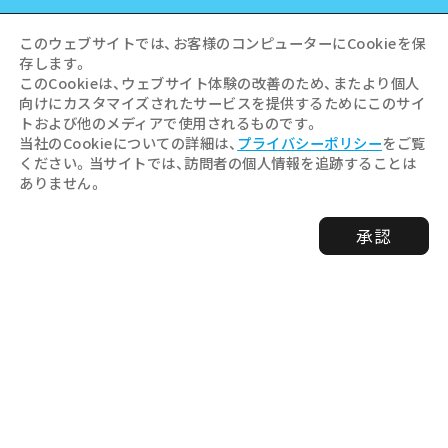
このウェブサイトでは、お客様のコンピューターにCookieを保
存します。
LINK
このCookieは、ウェブサイト体験の改善のため、またより個人
向けにカスタマイズされたサービスを提供するためにこのサイ
トおよび他のメディアで使用されるものです。
事業者・学校関係者の皆さま
当社のCookieについての詳細は、
プライバシーポリシー
をご覧
ください。当サイトでは、訪問者の個人情報を追跡することは
ありません。
このサイトについて
プライバシーポリシー
承認
広島平和記念資料館のお盆期間中の「予約入館」等の試
行について
関連リンク
サイトマップ
お問い合わせ