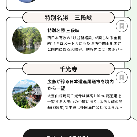
包まれるような心地よさが時を忘れさせてく
ユーモアを交えて分かりやすく説明してくれ
れます。全てのお部屋から海を眺めることが
るため、予備知識がなくても十分に楽しめま
でき、食事ではその日に採れた新鮮な海の幸
特別名勝 三段峡
す。また、日の入時刻に合わせて出航する特
を堪能いただけます。日常を離れ、島時間で
別便「夕呉（ゆうくれ）クルーズ」もおすすめ
癒しのひとときをお過ごしください。
です。ラッパの吹奏とともに自衛艦旗が降ろ
特別名勝 三段峡
される儀式は、呉でしか見られない厳かな光
西日本有数の「峡谷凝縮美」が楽しめる全長
景です。2日前までの要予約制で週末や連休
約16キロメートルにも及ぶ西中国山地国定
は事前に空き状況を確認し、早めに予約をし
公園内にある大峡谷。 峡谷内には「黒淵」「猿
ておくことをおすすめします。 呉を訪れたな
飛」「二段滝」「三段滝」など見どころがたくさ
ら、あわせて楽しみたいのが地元グルメの代
んあります。 紅葉の名所としても有名です
表格「呉海自カレー」です。各艦艇のレシピを
（10月下旬～11月下旬頃）。 三段峡内には、
千光寺
忠実に再現しており、店舗ごとに異なる味わ
「黒淵」と「猿飛」の2つの渡舟があり、遊歩道
いを楽しめるのが醍醐味。艦艇ゆかりのグル
からとは異なる渡舟からの景色は別物です。
メと海上からの迫力ある景色をあわせて楽し
広島が誇る日本遺産尾道市を境内
※二段滝には、猿飛渡舟に乗らなければ行く
むことで、呉ならではの旅の楽しみが広がり
から一望
ことができません。 また、三段峡内には2つ
ます。歴史的な景観とともに現役の艦船を間
大宝山権現院千光寺は標高140m、尾道港を
のセラピーロードがあります。 カヤックや
近に眺めることができる、この街ならではの
一望する大宝山の中腹にあり、弘法大師の開
SUPなども人気で、大自然を満喫するアクテ
特別なクルーズ体験です。
基(806年)で中興は多田満仲公と伝えられて
ィビティも充実しています。 三段峡遊歩道の
います。 珍しい舞台造りの朱塗りの本堂
散策可能区間の最新情報は、下記よりご確認
(1686年)は別名「赤堂」とも呼ばれ、林芙美子
ください。 ＜通行可能区間最新情報＞
も放浪記の中で「赤い千光寺の塔が見える」
https://cs-
と書いています。 「赤堂」や「玉の岩」、"残し
akiota.or.jp/news/tuukoudome-2/ ◆◆◆
たい日本の音風景100選"に選定された「鐘
渡舟運行状況◆◆◆ 峡谷内にある2つの渡船