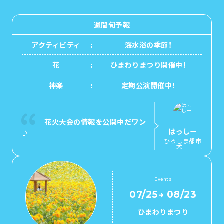
1泊2日
広島県を訪れる外国人旅行者向け情報一
2泊3日
週間旬予報
ボランティアガイド
アクティビティ
海水浴の季節！
ユニバーサルツーリズム
花
ひまわりまつり開催中！
ガイドブック
神楽
定期公演開催中！
広島県の魅力を動画でご紹介！
よくあるご質問
花火大会の情報を公開中だワン
はっしー
♪
メディア掲載情報
ひろしま都市
犬
フォトダウンロード
関連リンク
Events
07/25
→
08/23
ひまわりまつり