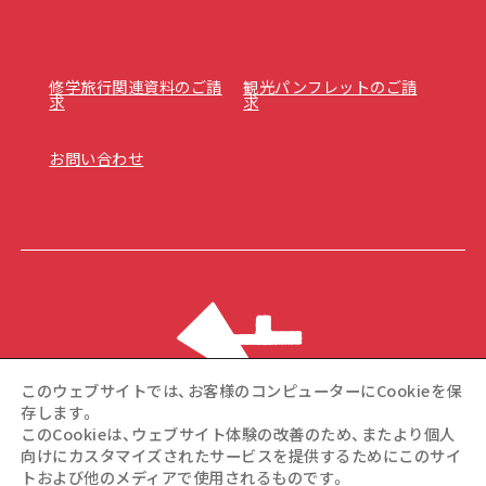
修学旅行関連資料のご請
観光パンフレットのご請
求
求
お問い合わせ
このウェブサイトでは、お客様のコンピューターにCookieを保
存します。
このCookieは、ウェブサイト体験の改善のため、またより個人
向けにカスタマイズされたサービスを提供するためにこのサイ
トおよび他のメディアで使用されるものです。
©Hiroshima Tourism Association / Hiroshima Prefecture /