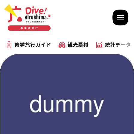
修学旅行ガイド
観光素材
統計データ
修学旅行ガイド
テーマで学ぶ広島
観光素材
体験型学習プログラム
旅行会社様向け観光素材
統計データ
おすすめモデルコース
観光素材
補助金情報
産業・体験 観光スポット
お役立ち情報
公募入札情報
事前・事後学習
ひろしま観光大使