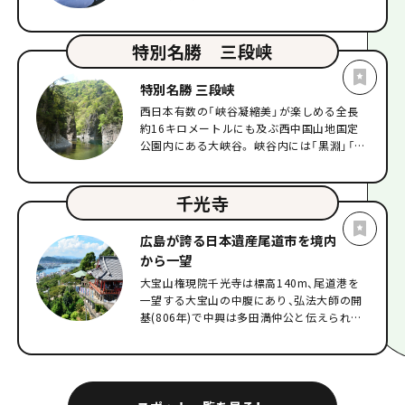
包まれるような心地よさが時を忘れさせてく
ユーモアを交えて分かりやすく説明してくれ
れます。全てのお部屋から海を眺めることが
るため、予備知識がなくても十分に楽しめま
でき、食事ではその日に採れた新鮮な海の幸
特別名勝 三段峡
す。また、日の入時刻に合わせて出航する特
を堪能いただけます。日常を離れ、島時間で
別便「夕呉（ゆうくれ）クルーズ」もおすすめ
癒しのひとときをお過ごしください。
です。ラッパの吹奏とともに自衛艦旗が降ろ
特別名勝 三段峡
される儀式は、呉でしか見られない厳かな光
西日本有数の「峡谷凝縮美」が楽しめる全長
景です。2日前までの要予約制で週末や連休
約16キロメートルにも及ぶ西中国山地国定
は事前に空き状況を確認し、早めに予約をし
公園内にある大峡谷。 峡谷内には「黒淵」「猿
ておくことをおすすめします。 呉を訪れたな
飛」「二段滝」「三段滝」など見どころがたくさ
ら、あわせて楽しみたいのが地元グルメの代
んあります。 紅葉の名所としても有名です
表格「呉海自カレー」です。各艦艇のレシピを
（10月下旬～11月下旬頃）。 三段峡内には、
千光寺
忠実に再現しており、店舗ごとに異なる味わ
「黒淵」と「猿飛」の2つの渡舟があり、遊歩道
いを楽しめるのが醍醐味。艦艇ゆかりのグル
からとは異なる渡舟からの景色は別物です。
メと海上からの迫力ある景色をあわせて楽し
広島が誇る日本遺産尾道市を境内
※二段滝には、猿飛渡舟に乗らなければ行く
むことで、呉ならではの旅の楽しみが広がり
から一望
ことができません。 また、三段峡内には2つ
ます。歴史的な景観とともに現役の艦船を間
大宝山権現院千光寺は標高140m、尾道港を
のセラピーロードがあります。 カヤックや
近に眺めることができる、この街ならではの
一望する大宝山の中腹にあり、弘法大師の開
SUPなども人気で、大自然を満喫するアクテ
特別なクルーズ体験です。
基(806年)で中興は多田満仲公と伝えられて
ィビティも充実しています。 三段峡遊歩道の
います。 珍しい舞台造りの朱塗りの本堂
散策可能区間の最新情報は、下記よりご確認
(1686年)は別名「赤堂」とも呼ばれ、林芙美子
ください。 ＜通行可能区間最新情報＞
も放浪記の中で「赤い千光寺の塔が見える」
https://cs-
と書いています。 「赤堂」や「玉の岩」、"残し
akiota.or.jp/news/tuukoudome-2/ ◆◆◆
たい日本の音風景100選"に選定された「鐘
渡舟運行状況◆◆◆ 峡谷内にある2つの渡船