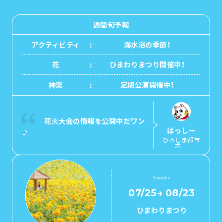
1泊2日
広島県を訪れる外国人旅行者向け情報一
2泊3日
週間旬予報
ボランティアガイド
アクティビティ
海水浴の季節！
ユニバーサルツーリズム
花
ひまわりまつり開催中！
ガイドブック
神楽
定期公演開催中！
広島県の魅力を動画でご紹介！
よくあるご質問
花火大会の情報を公開中だワン
はっしー
♪
メディア掲載情報
ひろしま都市
犬
フォトダウンロード
関連リンク
Events
07/25
→
08/23
ひまわりまつり