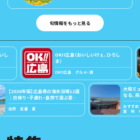
旬情報をもっと見る
OK!!広島（おいしいけぇ、ひろし
ま）
OK!!広島 グルメ・酒
大和ミュージ
【2026年版】広島県の海水浴場12選
なる、呉の歴
｜日帰り・子連れ・島旅で選ぶ夏の
ビーチガイド
おすすめ 歴
自然 定番 夏
夏 秋 冬