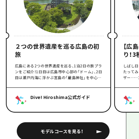
２つの世界遺産を巡る広島の初
【広
旅
り！
コー
広島にある2つの世界遺産を巡る、1泊2日の旅プラ
しばし日
ンをご紹介！1日目は広島市中心部の「ドーム」、2日
たってみ
目は瀬戸内海に浮かぶ宮島の「嚴島神社」を中心
ザー……
に、周辺の穴場やおしゃれスポットも巡ります。こ
スをご紹
れを見れば、あなたも広島に行きたくなること間
盛り沢山
違いなし！
う！
Dive! Hiroshima公式ガイド
モデルコースを見る！