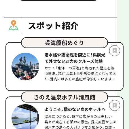
スポット紹介
呉湾艦船めぐり
潜水艦や護衛艦を間近に！呉観光
で外せない迫力のクルーズ体験
かつて「東洋一の軍港」と称された歴史を持
つ呉港。現在は海上自衛隊の拠点となってお
り、港内には多くの艦艇が停泊しています。
その日によって停泊している艦艇の種類や数
が異なるため、訪れるたびに見られる景色が
様変わりするのも、この場所ならではの魅力
きのえ温泉ホテル清風館
です。 このクルーズでは、現役の潜水艦や護
衛艦を海上から至近距離で眺めることがで
ようこそ、橋のない島のホテルへ
き、陸上からは決して味わえない臨場感あふ
温泉につかると、眼下に広がるのは美しい
れる姿を存分に楽しめます。所要時間は約35
島々が点在する瀬戸の景色。露天風呂からは
分。最大の魅力は、艦船を知り尽くしたガイ
瀬戸内の島々の大パノラマが広がり、自然に
ドによる生解説です。各艦艇の役割や特徴を