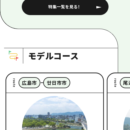
特集一覧を見る！
モデルコース
route
route
広島市
廿日市市
尾