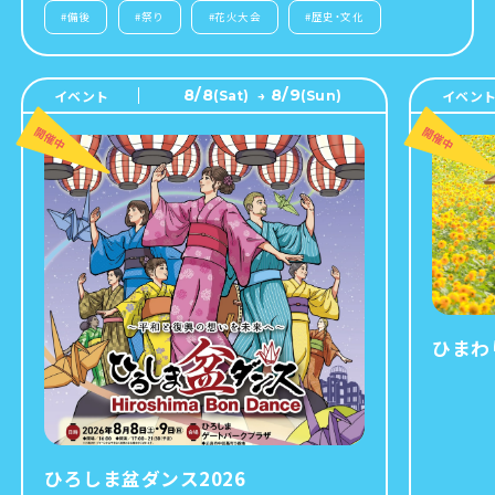
#
備後
#
祭り
#
花火大会
#
歴史・文化
8/8
8/9
イベント
イベン
(
Sat
)
→
(
Sun
)
ひまわ
ひろしま盆ダンス2026