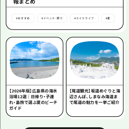
報まとめ
#
おすすめ
#
イベント・祭り
#
ナイトライフ
#
夏
#
秋
【2026年版】広島県の海水
【尾道観光】坂道めぐりと海
浴場12選｜日帰り・子連
辺さんぽ、しまなみ海道ま
れ・島旅で選ぶ夏のビーチ
で尾道の魅力を一挙ご紹介
ガイド