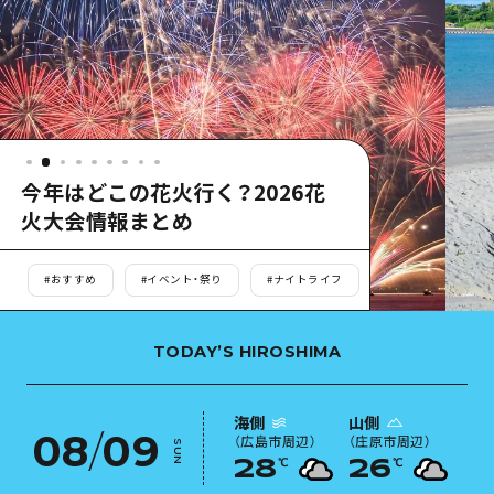
あたらしい非日常
旬情報
安芸
サイクリング
広島市周辺
お役立ち情報
備後
ショッピング
安芸
備北
スポーツ
お役立ち情報一覧
HOME
備後
芸北
ナイトライフ
アクセス
備北
【2026年版】広島県の海水浴場12
宮島周辺
世界遺産
二次交通まとめ
選｜日帰り・子連れ・島旅で選ぶ
新着情報
芸北
夏のビーチガイド
山口県東部
学び・体験
施設の混雑状況のお知らせ
宮島周辺
お問い合わせ
#
自然
#
定番
#
夏
愛媛県
定番
お得な周遊チケット
山口県東部
事業者・学校関係者の皆さま
島根県
歴史・文化
手荷物預かり・配送サービス
TODAY’S HIROSHIMA
弾丸
癒し
広島おもてなしパス
日帰り
海側
山側
自然
08
/
09
HIROSHIMA FREE Wi-Fi
（
広島市周辺
）
（
庄原市周辺
）
SUN
半日
℃
℃
28
26
観光案内所