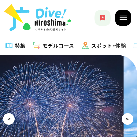
特集
モデルコース
スポット・体験
特集
特集一覧
モデルコース
おすすめ
モデルコース一覧
スポット・体験
アート
Dive! Hiroshima 公式ガイド
スポット・体験一覧
イベント・祭り
イベント
広島もしもトラベル
広島市周辺
グルメ・酒