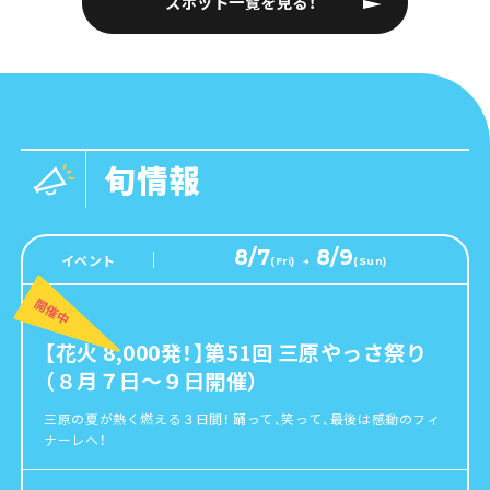
スポット一覧を見る！
楼」は、お寺のシンボル的な存在です。
は、天候や水量により運休になる場合があり
ますので、 事前にご確認の上、お出かけくだ
さい。 ＜渡舟運行情報＞ https://cs-
akiota.or.jp/news/sandankyo-close44/
旬情報
8/7
8/9
イベント
(
Fri
)
→
(
Sun
)
【花火 8,000発！】第51回 三原やっさ祭り
（８月７日～９日開催）
三原の夏が熱く燃える３日間！ 踊って、笑って、最後は感動のフィ
ナーレへ！