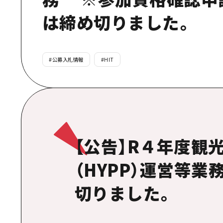
は締め切りました。
#
公募入札情報
#
HIT
【公告】R４年度観
（HYPP）運営等
切りました。