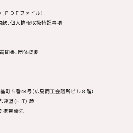
）〔ＰＤＦファイル〕
約款、個人情報取扱特記事項
質問書、団体概要
中区基町５番44号（広島商工会議所ビル８階）
盟（HIT） 麓
0 ※携帯優先