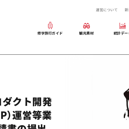
運営について
新
産業・体験 観光スポット
旅行会社様向け観光素材
提供資料のご案内
お役立ち情報
観光素材
オンライン相談窓口
修学旅行ガイド
観光素材
統計デー
事前・事後学習
修学旅行ガイド
観光素材
統計デー
ぶ広島
産業・体験 観光スポット
旅行会社様向け観光素材
提供資料のご案内
プログラム
お役立ち情報
観光素材
オンライン相談窓口
デルコース
事前・事後学習
ロダクト開発
P）運営等業
請書の提出