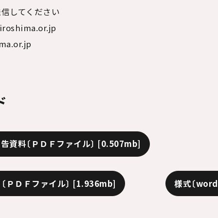
送信してください
oshima.or.jp
a.or.jp
ド
告資料〔ＰＤＦファイル〕
[0.507mb]
）〔ＰＤＦファイル〕
[1.936mb]
様式〔wor