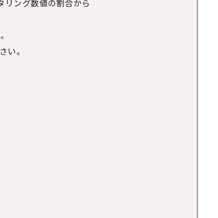
ニタリング数値の割合から
。
さい。