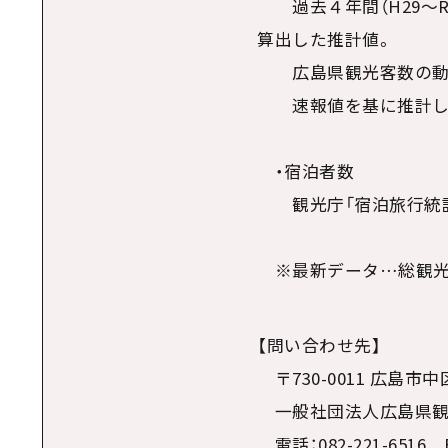
過去４年間（H29～R
算出した推計値。
広島県観光客数の動向
速報値を基に推計して
・宿泊者数
観光庁「宿泊旅行統計
※最新データ…総観光客
【問い合わせ先】
〒730-0011 広島市
一般社団法人広島県観
電話：082-221-6516 FA