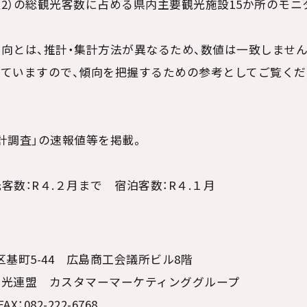
2）の総観光客数に占める県内主要観光施設15か所のモ
とは、推計・集計方法が異なるため、数値は一致しません
いますので、傾向を把握するための参考としてご覧くだ
調査」の速報値等を掲載。
数：R４.２月まで 宿泊客数：R４.１月
中区基町5-44 広島商工会議所ビル8階
光連盟 カスタマーマーケティンググループ
X：082-222-6768