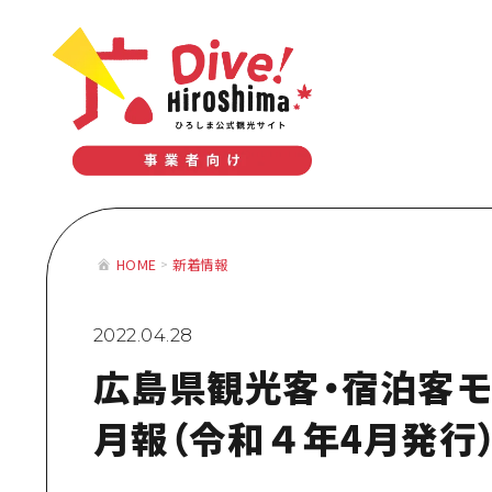
テーマで学ぶ広島
体験型学習プログラム
おすすめモデルコース
テーマで学
HOME
新着情報
体験型学習
おすすめモ
2022.04.28
広島県観光客・宿泊客
月報（令和４年4月発行