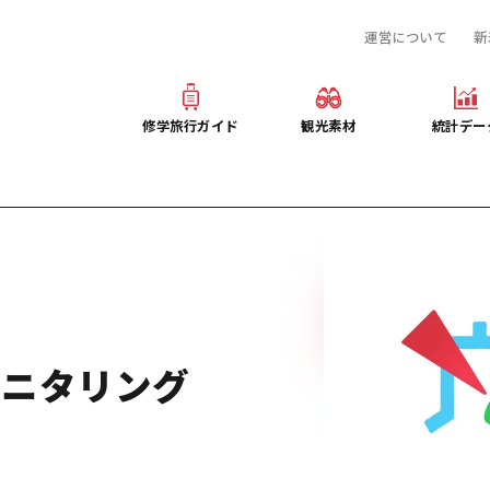
運営について
新
産業・体験 観光スポット
旅行会社様向け観光素材
提供資料のご案内
お役立ち情報
観光素材
オンライン相談窓口
修学旅行ガイド
観光素材
統計デー
事前・事後学習
修学旅行ガイド
観光素材
統計デー
ぶ広島
産業・体験 観光スポット
旅行会社様向け観光素材
提供資料のご案内
プログラム
お役立ち情報
観光素材
オンライン相談窓口
デルコース
事前・事後学習
モニタリング
）