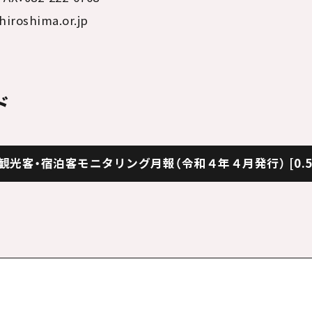
oshima.or.jp
ド
観光客・宿泊客モニタリング月報（令和４年４月発行）
[0.