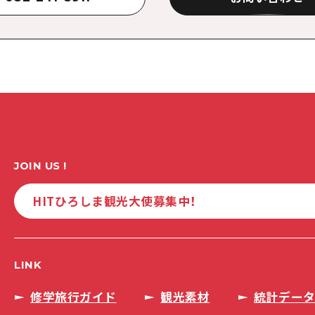
JOIN US !
HITひろしま観光大使募集中！
LINK
修学旅行ガイド
観光素材
統計デー