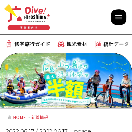
修学旅行ガイド
観光素材
統計データ
修学旅行ガイド
テーマで学ぶ広島
観光素材
体験型学習プログラム
旅行会社様向け観光素材
統計データ
おすすめモデルコース
観光素材
補助金情報
産業・体験 観光スポット
お役立ち情報
公募入札情報
HOME
新着情報
事前・事後学習
ひろしま観光大使
2022.06.17
/
2022.06.17
Update