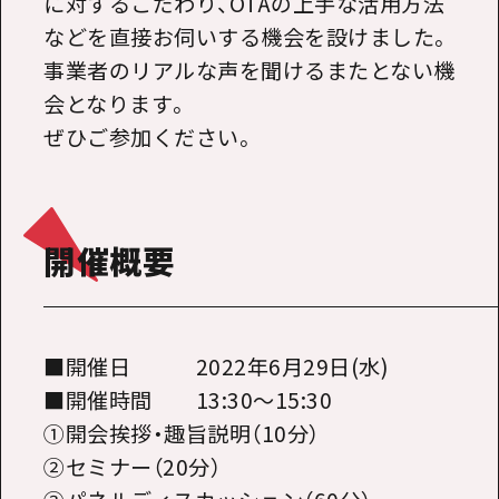
に対するこだわり、OTAの上手な活用方法
などを直接お伺いする機会を設けました。
事業者のリアルな声を聞けるまたとない機
会となります。
ぜひご参加ください。
開催概要
■開催日
2022
年
6
月
29
日
(
水
)
■開催時間
13:30
～
15:30
①開会挨拶・趣旨説明（10分）
②セミナー（20分）