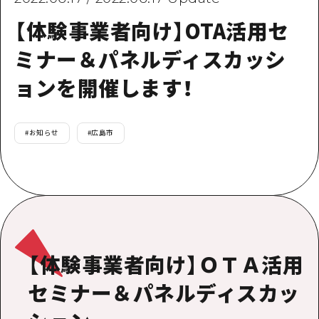
提供資料のご案内
【体験事業者向け】OTA活用セ
オンライン相談窓口
HOME
ミナー＆パネルディスカッシ
ョンを開催します！
運営について
新着情報
#
お知らせ
#
広島市
HITについて
お問い合わせ
【体験事業者向け】ＯＴＡ活用
セミナー＆パネルディスカッ