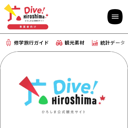
修学旅行ガイド
観光素材
統計データ
修学旅行ガイド
テーマで学ぶ広島
観光素材
体験型学習プログラム
旅行会社様向け観光素材
統計データ
おすすめモデルコース
観光素材
補助金情報
産業・体験 観光スポット
お役立ち情報
公募入札情報
事前・事後学習
ひろしま観光大使