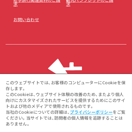
求
求
お問い合わせ
このウェブサイトでは、お客様のコンピューターにCookieを保
存します。
このCookieは、ウェブサイト体験の改善のため、またより個人
向けにカスタマイズされたサービスを提供するためにこのサイ
トおよび他のメディアで使用されるものです。
©Hiroshima Tourism Association / Hiroshima Prefecture /
当社のCookieについての詳細は、
プライバシーポリシー
をご覧
Hiroshima City .All rights reserved
ください。当サイトでは、訪問者の個人情報を追跡することは
ありません。