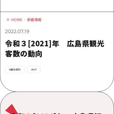
提供資料のご案内
オンライン相談窓口
HOME
HOME
新着情報
2022.07.19
運営について
令和３[2021]年 広島県観光
新着情報
客数の動向
HITについて
お問い合わせ
#
観光統計
#
HIT