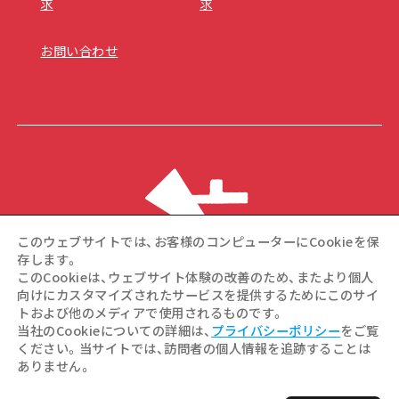
求
求
お問い合わせ
このウェブサイトでは、お客様のコンピューターにCookieを保
存します。
このCookieは、ウェブサイト体験の改善のため、またより個人
向けにカスタマイズされたサービスを提供するためにこのサイ
トおよび他のメディアで使用されるものです。
©Hiroshima Tourism Association / Hiroshima Prefecture /
当社のCookieについての詳細は、
プライバシーポリシー
をご覧
Hiroshima City .All rights reserved
ください。当サイトでは、訪問者の個人情報を追跡することは
ありません。