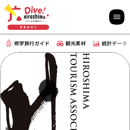
修学旅行ガイド
観光素材
統計データ
修学旅行ガイド
テーマで学ぶ広島
観光素材
体験型学習プログラム
旅行会社様向け観光素材
統計データ
おすすめモデルコース
観光素材
補助金情報
産業・体験 観光スポット
お役立ち情報
公募入札情報
事前・事後学習
ひろしま観光大使