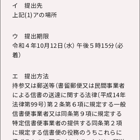
イ 提出先
上記
(1)
アの場所
ウ 提出期限
令和４年
10
月
12
日（水） 午後５時
15
分（必
着）
エ 提出方法
持参又は郵送等（書留郵便又は民間事業者
による信書の送達に関する法律〔平成
14
年
法律第
99
号〕第２条第６項に規定する一般
信書便事業者又は同条第９項に規定する
特定信書便事業者の提供する同条第２項
に規定する信書便の役務のうちこれらに