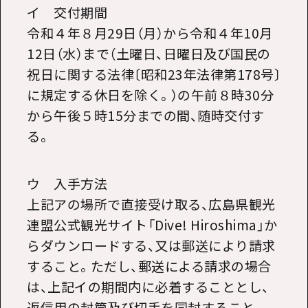
イ 交付期間
令和４年８月
29
日（月）から令和４年
10
月
12
日（水）まで（土曜日、日曜日及び国民の
祝日に関する法律〔昭和
23
年法律第
178
号〕
に規定する休日を除く。）の午前８時
30
分
から午後５時
15
分までの間、随時交付す
る。
ウ 入手方法
上記アの場所で直接受け取る、広島県観光
連盟公式観光サイト「
Dive! Hiroshima
」か
らダウンロードする、又は郵送により請求
すること。ただし、郵送による請求の場合
は、上記イの期間内に必着することとし、
返信用の封筒及び切手を同封すること。