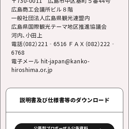
〒
730-0011
広島市中区基町５番
44
号
広島商工会議所ビル８階
一般社団法人広島県観光連盟内
広島県国際観光テーマ地区推進協議会
河内、小田上
電話（
082
）
221
‐
6516
ＦＡＸ（
082
）
222
‐
6768
電子メール
hit-japan@kanko-
hiroshima.or.jp
説明書及び仕様書等のダウンロード
公募型プロポーザル公告資料