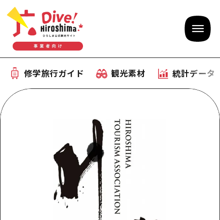
修学旅行ガイド
観光素材
統計データ
修学旅行ガイド
テーマで学ぶ広島
観光素材
体験型学習プログラム
旅行会社様向け観光素材
統計データ
おすすめモデルコース
観光素材
補助金情報
産業・体験 観光スポット
お役立ち情報
公募入札情報
事前・事後学習
ひろしま観光大使