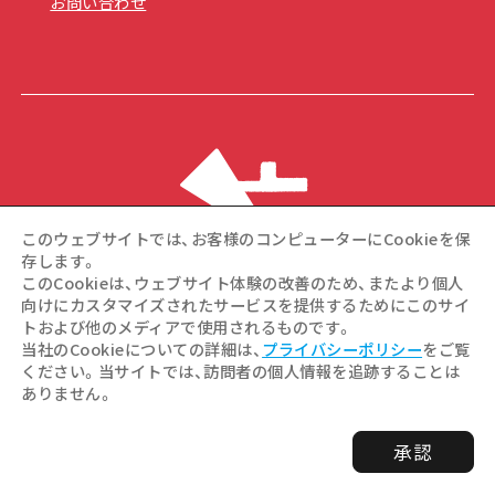
お問い合わせ
このウェブサイトでは、お客様のコンピューターにCookieを保
存します。
このCookieは、ウェブサイト体験の改善のため、またより個人
向けにカスタマイズされたサービスを提供するためにこのサイ
トおよび他のメディアで使用されるものです。
©Hiroshima Tourism Association / Hiroshima Prefecture /
当社のCookieについての詳細は、
プライバシーポリシー
をご覧
Hiroshima City .All rights reserved
ください。当サイトでは、訪問者の個人情報を追跡することは
ありません。
承認