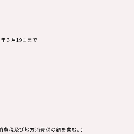
６年３月
19
日まで
係る消費税及び地方消費税の額を含む。）