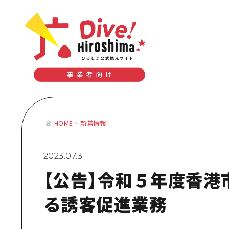
テーマで学ぶ広島
体験型学習プログラム
おすすめモデルコース
テーマで学
HOME
新着情報
体験型学習
おすすめモ
2023.07.31
【公告】令和５年度香港
る誘客促進業務