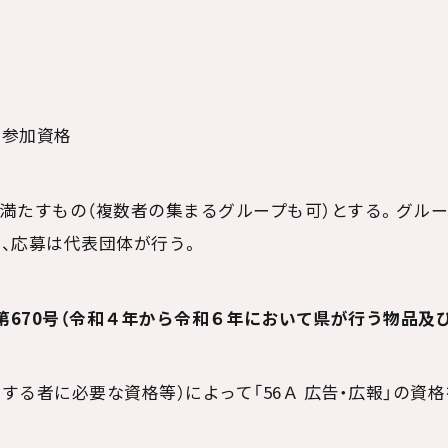
ル参加資格
満たすもの（複数者の集まるグループも可）とする。グル
、応募は代表団体が行う。
第
670
号（令和４年から令和６年において県が行う物品及
する者に必要な資格等）によって「
56
Ａ 広告・広報」の資