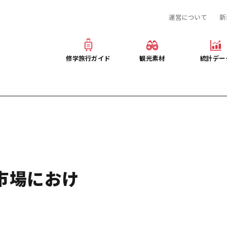
運営について
新
産業・体験 観光スポット
旅行会社様向け観光素材
提供資料のご案内
お役立ち情報
観光素材
オンライン相談窓口
修学旅行ガイド
観光素材
統計デー
事前・事後学習
修学旅行ガイド
観光素材
統計デー
ぶ広島
産業・体験 観光スポット
旅行会社様向け観光素材
提供資料のご案内
プログラム
お役立ち情報
観光素材
オンライン相談窓口
デルコース
事前・事後学習
市場におけ