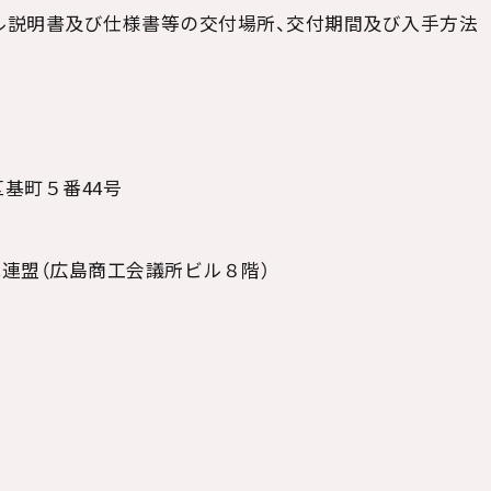
ザル説明書及び仕様書等の交付場所、交付期間及び入手方法
基町５番
44
号
連盟（広島商工会議所ビル８階）