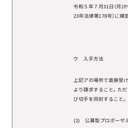
令和５年７月
31
日（月
)
か
23
年法律第
178
号〕に規
ウ 入手方法
上記アの場所で直接受け
より請求すること。ただ
び切手を同封すること。
(2) 公募型プロポー