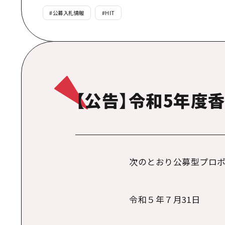
#
公募入札情報
#
HIT
【公告】令和5年度
次のとおり公募型プロ
令和５年７月31日