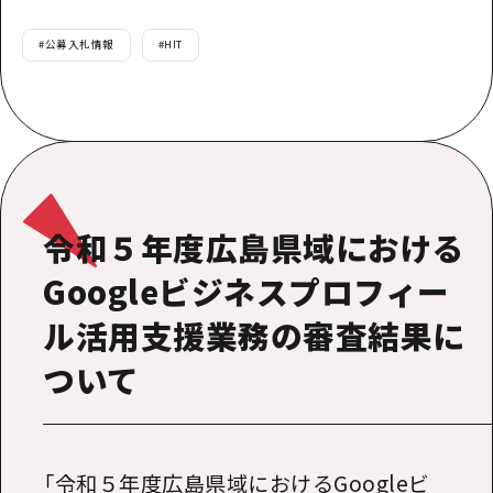
提供資料のご案内
オンライン相談窓口
#
公募入札情報
#
HIT
HOME
運営について
新着情報
令和５年度広島県域における
HITについて
Googleビジネスプロフィー
お問い合わせ
ル活用支援業務の審査結果に
ついて
「令和５年度広島県域における
Google
ビ