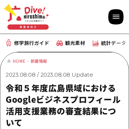
修学旅行ガイド
観光素材
統計データ
修学旅行ガイド
テーマで学ぶ広島
HOME
新着情報
観光素材
体験型学習プログラム
2023.08.08
/
2023.08.08
Update
旅行会社様向け観光素材
統計データ
おすすめモデルコース
令和５年度広島県域における
観光素材
補助金情報
産業・体験 観光スポット
Googleビジネスプロフィール
お役立ち情報
活用支援業務の審査結果につ
公募入札情報
事前・事後学習
いて
ひろしま観光大使