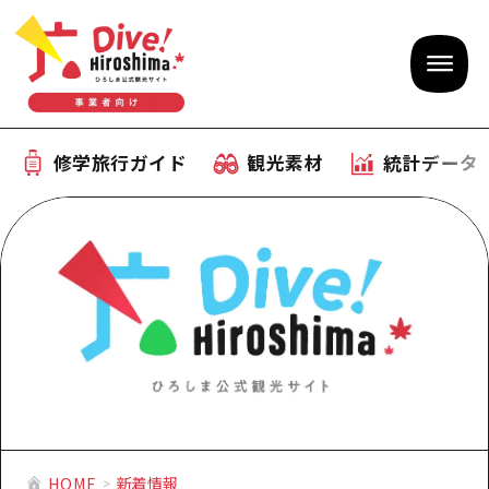
修学旅行ガイド
観光素材
統計データ
修学旅行ガイド
テーマで学ぶ広島
観光素材
体験型学習プログラム
旅行会社様向け観光素材
統計データ
おすすめモデルコース
観光素材
補助金情報
産業・体験 観光スポット
お役立ち情報
公募入札情報
事前・事後学習
ひろしま観光大使
HOME
新着情報