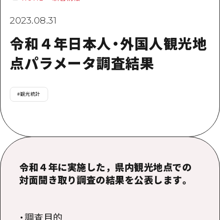
提供資料のご案内
2023.08.31
オンライン相談窓口
HOME
令和４年日本人・外国人観光地
点パラメータ調査結果
運営について
新着情報
#
観光統計
HITについて
お問い合わせ
令和４年に実施した，県内観光地点での
対面聞き取り調査の結果を公表します。
・調査目的