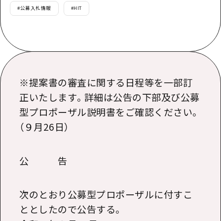
提供資料のご案内
#
公募入札情報
#
HIT
オンライン相談窓口
HOME
運営について
※提案書の審査に関する日程等を一部訂
新着情報
正いたします。詳細は公告の下部及び公募
HITについて
型プロポーザル説明書をご確認ください。
（９月26日）
お問い合わせ
公 告
次のとおり公募型プロポーザルに付すこ
ととしたので公告する。