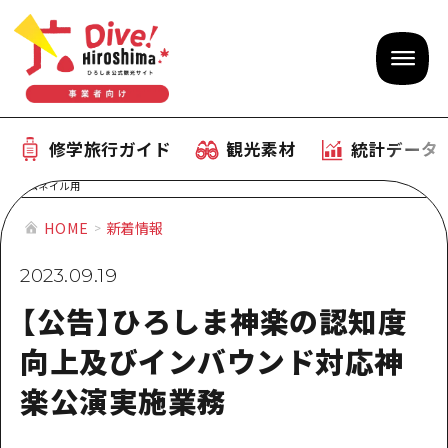
修学旅行ガイド
観光素材
統計データ
修学旅行ガイド
テーマで学ぶ広島
観光素材
HOME
新着情報
体験型学習プログラム
旅行会社様向け観光素材
統計データ
2023.09.19
おすすめモデルコース
観光素材
【公告】ひろしま神楽の認知度
補助金情報
産業・体験 観光スポット
向上及びインバウンド対応神
お役立ち情報
公募入札情報
楽公演実施業務
事前・事後学習
ひろしま観光大使