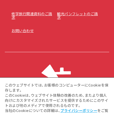
修学旅行関連資料のご請
観光パンフレットのご請
求
求
お問い合わせ
このウェブサイトでは、お客様のコンピューターにCookieを保
存します。
このCookieは、ウェブサイト体験の改善のため、またより個人
向けにカスタマイズされたサービスを提供するためにこのサイ
トおよび他のメディアで使用されるものです。
©Hiroshima Tourism Association / Hiroshima Prefecture /
当社のCookieについての詳細は、
プライバシーポリシー
をご覧
Hiroshima City .All rights reserved