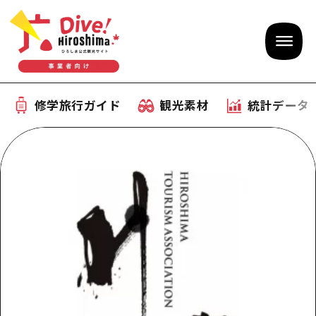
修学旅行ガイド
観光素材
統計データ
修学旅行ガイド
テーマで学ぶ広島
観光素材
体験型学習プログラム
旅行会社様向け観光素材
統計データ
おすすめモデルコース
観光素材
補助金情報
産業・体験 観光スポット
お役立ち情報
公募入札情報
事前・事後学習
ひろしま観光大使