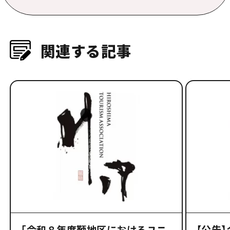
関連する記事
「令和８年度鞆地区におけるユニ
【公告