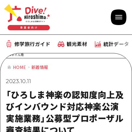
修学旅行ガイド
観光素材
統計データ
修学旅行ガイド
テーマで学ぶ広島
観光素材
HOME
新着情報
体験型学習プログラム
旅行会社様向け観光素材
統計データ
2023.10.11
おすすめモデルコース
観光素材
「ひろしま神楽の認知度向上及
補助金情報
産業・体験 観光スポット
びインバウンド対応神楽公演
お役立ち情報
公募入札情報
実施業務」公募型プロポーザル
事前・事後学習
審査結果について
ひろしま観光大使