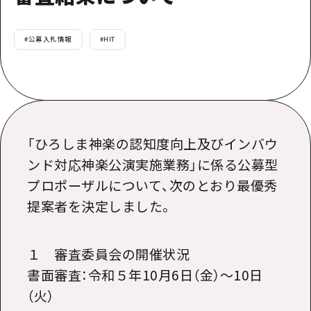
提供資料のご案内
オンライン相談窓口
HOME
#
公募入札情報
#
HIT
運営について
新着情報
「ひろしま神楽の認知度向上及びインバウ
HITについて
ンド対応神楽公演実施業務」に係る公募型
プロポーザルについて、次のとおり最優秀
お問い合わせ
提案者を決定しました。
１ 審査委員会の開催状況
書面審査：令和５年10月6日（金）～10日
（火）