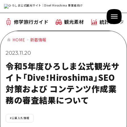
修学旅行ガイド
観光素材
統計データ
HOME
新着情報
修学旅行ガイド
2023.11.20
テーマで学ぶ広島
観光素材
令和5年度ひろしま公式観光サ
体験型学習プログラム
イト「Dive！Hiroshima」SEO
旅行会社様向け観光素材
統計データ
おすすめモデルコース
対策および コンテンツ作成業
観光素材
補助金情報
産業・体験 観光スポット
務の審査結果について
お役立ち情報
公募入札情報
事前・事後学習
#
公募入札情報
ひろしま観光大使