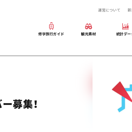
運営について
新
産業・体験 観光スポット
旅行会社様向け観光素材
提供資料のご案内
お役立ち情報
観光素材
オンライン相談窓口
修学旅行ガイド
観光素材
統計デー
事前・事後学習
修学旅行ガイド
観光素材
統計デー
ぶ広島
産業・体験 観光スポット
旅行会社様向け観光素材
提供資料のご案内
プログラム
お役立ち情報
観光素材
オンライン相談窓口
デルコース
事前・事後学習
バー募集！