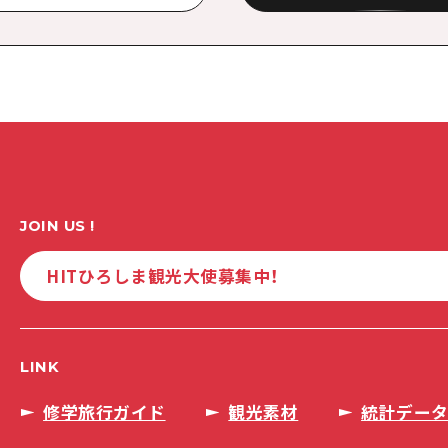
JOIN US !
HITひろしま観光大使募集中！
LINK
修学旅行ガイド
観光素材
統計デー