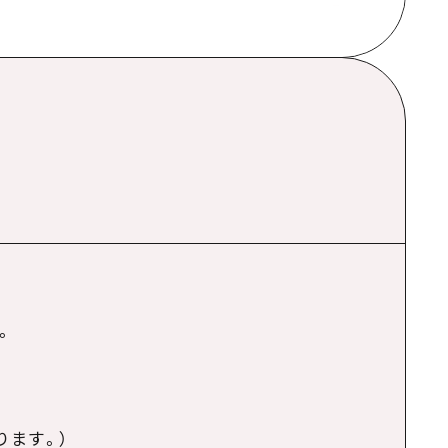
。
ります。）