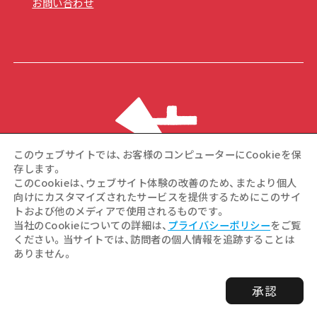
お問い合わせ
このウェブサイトでは、お客様のコンピューターにCookieを保
存します。
このCookieは、ウェブサイト体験の改善のため、またより個人
向けにカスタマイズされたサービスを提供するためにこのサイ
トおよび他のメディアで使用されるものです。
©Hiroshima Tourism Association / Hiroshima Prefecture /
当社のCookieについての詳細は、
プライバシーポリシー
をご覧
Hiroshima City .All rights reserved
ください。当サイトでは、訪問者の個人情報を追跡することは
ありません。
承認