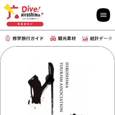
修学旅行ガイド
観光素材
統計データ
修学旅行ガイド
テーマで学ぶ広島
観光素材
体験型学習プログラム
旅行会社様向け観光素材
統計データ
おすすめモデルコース
観光素材
補助金情報
産業・体験 観光スポット
お役立ち情報
公募入札情報
事前・事後学習
ひろしま観光大使