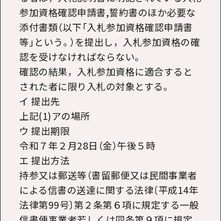
参加資格確認申請書,誓約書のほか必要な
添付書類（以下「入札参加資格確認申請書
等」という。）を提出し，入札参加資格の確
認を受けなければならない。
確認の結果，入札参加資格に適合すると
された者に限り入札の対象とする。
イ 提出先
上記(1)アの場所
ウ 提出期限
令和７年２月28日（金）午後５時
エ 提出方法
持参又は郵送等（書留郵便又は民間事業者
による信書の送達に関する法律〔平成14年
法律第99号〕第２条第６項に規定する一般
信書便事業者若しくは同条第９項に規定