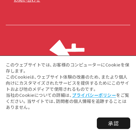
このウェブサイトでは、お客様のコンピューターにCookieを保
存します。
このCookieは、ウェブサイト体験の改善のため、またより個人
向けにカスタマイズされたサービスを提供するためにこのサイ
トおよび他のメディアで使用されるものです。
©Hiroshima Tourism Association / Hiroshima Prefecture /
当社のCookieについての詳細は、
プライバシーポリシー
をご覧
Hiroshima City .All rights reserved
ください。当サイトでは、訪問者の個人情報を追跡することは
ありません。
承認