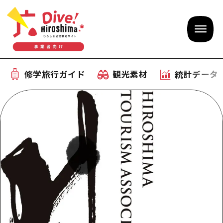
修学旅行ガイド
観光素材
統計データ
修学旅行ガイド
テーマで学ぶ広島
観光素材
体験型学習プログラム
旅行会社様向け観光素材
統計データ
おすすめモデルコース
観光素材
補助金情報
産業・体験 観光スポット
お役立ち情報
公募入札情報
事前・事後学習
ひろしま観光大使