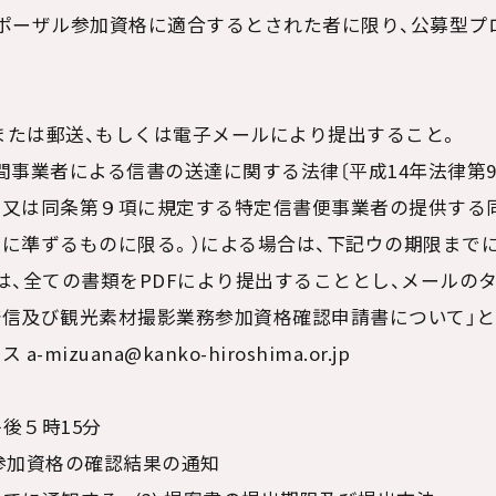
ポーザル参加資格に適合するとされた者に限り、公募型プ
参または郵送、もしくは電子メールにより提出すること。
間事業者による信書の送達に関する法律〔平成14年法律第9
者又は同条第９項に規定する特定信書便事業者の提供する
に準ずるものに限る。）による場合は、下記ウの期限まで
は、全ての書類をPDFにより提出することとし、メールの
信及び観光素材撮影業務参加資格確認申請書について」と
izuana@kanko-hiroshima.or.jp
午後５時15分
参加資格の確認結果の通知