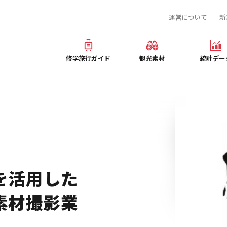
運営について
新
産業・体験 観光スポット
旅行会社様向け観光素材
提供資料のご案内
お役立ち情報
観光素材
オンライン相談窓口
修学旅行ガイド
観光素材
統計デー
事前・事後学習
修学旅行ガイド
観光素材
統計デー
ぶ広島
産業・体験 観光スポット
旅行会社様向け観光素材
提供資料のご案内
プログラム
お役立ち情報
観光素材
オンライン相談窓口
デルコース
事前・事後学習
を活用した
素材撮影業