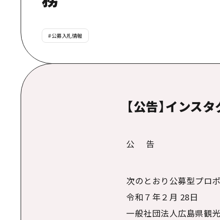
#
公募入札情報
【公告】インス
公 告
次のとおり公募型プロ
令和７年２月 28日
一般社団法人広島県観光