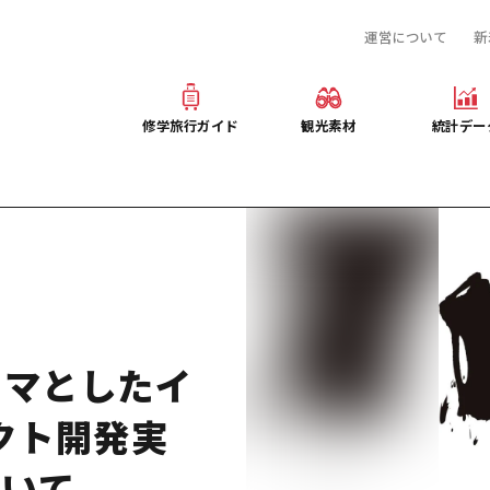
運営について
新
産業・体験 観光スポット
旅行会社様向け観光素材
提供資料のご案内
お役立ち情報
観光素材
オンライン相談窓口
修学旅行ガイド
観光素材
統計デー
事前・事後学習
修学旅行ガイド
観光素材
統計デー
ぶ広島
産業・体験 観光スポット
旅行会社様向け観光素材
提供資料のご案内
プログラム
お役立ち情報
観光素材
オンライン相談窓口
デルコース
事前・事後学習
ーマとしたイ
クト開発実
ついて