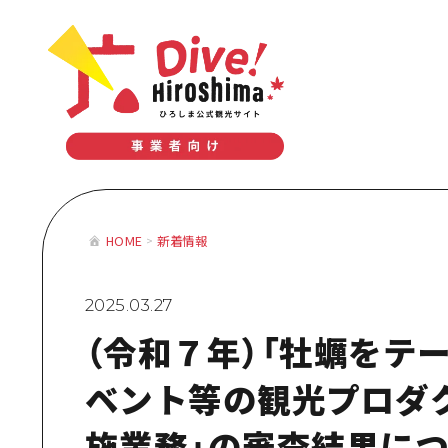
テーマで学ぶ広島
体験型学習プログラム
おすすめモデルコース
テーマで学
HOME
新着情報
体験型学習
おすすめモ
2025.03.27
（令和７年）「牡蠣をテ
ベント等の観光プロダ
施業務」の審査結果に