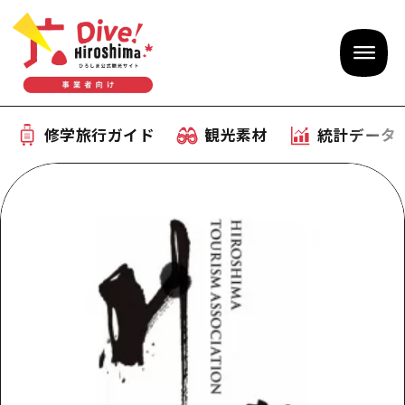
修学旅行ガイド
観光素材
統計データ
修学旅行ガイド
テーマで学ぶ広島
観光素材
体験型学習プログラム
旅行会社様向け観光素材
統計データ
おすすめモデルコース
観光素材
補助金情報
産業・体験 観光スポット
お役立ち情報
公募入札情報
事前・事後学習
ひろしま観光大使