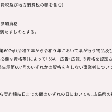
る消費税及び地方消費税の額を含む）
ル参加資格
満たすものとする。
示第
607
号（令和７年から令和９年において県が行う物品及
必要な資格等）によって「
56A
広告・広報」の資格を認定
県告示第
607
号のいずれかの資格を有しない事業者につい
日から契約締結日までの間のいずれの日においても、広島県