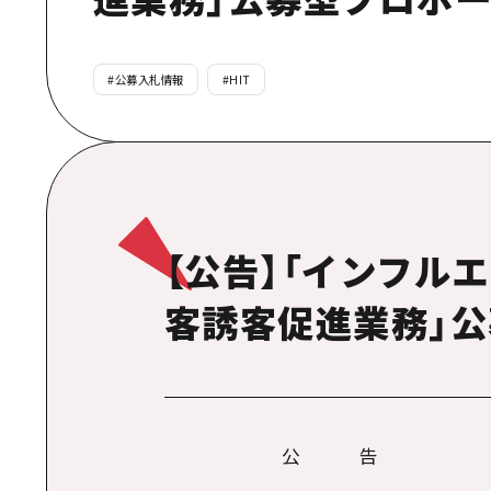
#
公募入札情報
#
HIT
【公告】「インフル
客誘客促進業務」
公 告