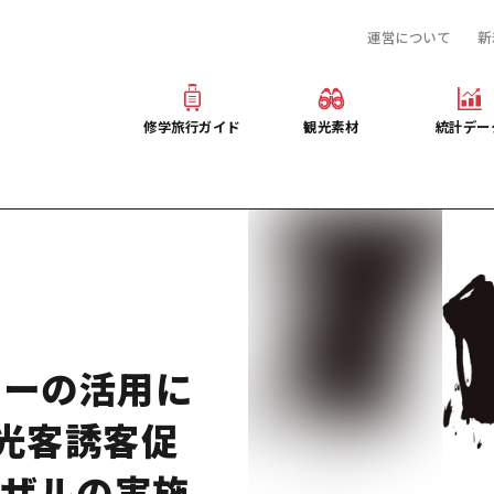
運営について
新
産業・体験 観光スポット
旅行会社様向け観光素材
提供資料のご案内
お役立ち情報
観光素材
オンライン相談窓口
修学旅行ガイド
観光素材
統計デー
事前・事後学習
修学旅行ガイド
観光素材
統計デー
ぶ広島
産業・体験 観光スポット
旅行会社様向け観光素材
提供資料のご案内
プログラム
お役立ち情報
観光素材
オンライン相談窓口
デルコース
事前・事後学習
サーの活用に
観光客誘客促
ーザルの実施