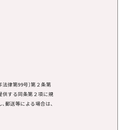
年法律第
99
号〕第２条第
提供する同条第２項に規
、郵送等による場合は、