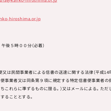
ura@kanko-hiroshima.or.jp
ko-hiroshima.or.jp
 午後５時００分（必着）
便又は民間事業者による信書の送達に関する法律〔平成
14
書便事業者又は同条第９項に規定する特定信書便事業者の
ちこれらに準ずるものに限る。）又はメールによる。ただし
することとする。