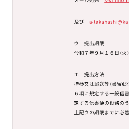
メール宛先
k-shimom
及び
a-takahashi@kan
ウ 提出期限
令和７年９月１６日（火）
エ 提出方法
持参又は郵送等（書留郵
６項に規定する一般信
定する信書便の役務のう
上記ウの期限までに必着