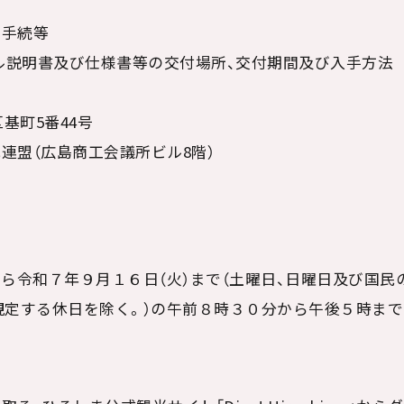
ル手続等
ザル説明書及び仕様書等の交付場所、交付期間及び入手方法
基町
5
番
44
号
連盟（広島商工会議所ビル
8
階）
から令和７年９月１６日（火）まで（土曜日、日曜日及び国民
規定する休日を除く。）の午前８時３０分から午後５時まで