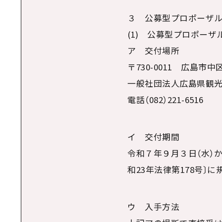
３ 公募型プロポーザ
(1) 公募型プロポー
ア 交付場所
〒
730-0011
広島市中区
一般社団法人広島県観光
電話（
082
）
221-6516
イ 交付期間
令和７年９月３日（水）
和
23
年法律第
178
号〕に
ウ 入手方法