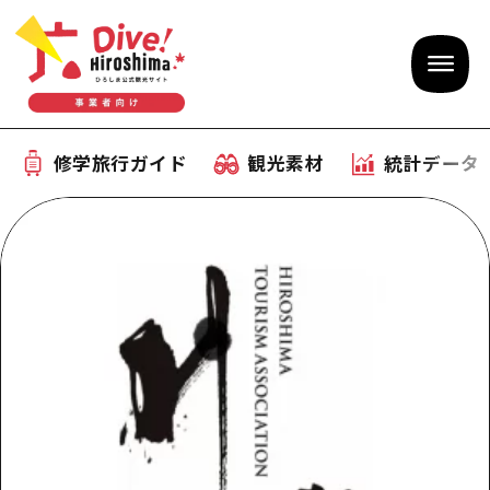
修学旅行ガイド
観光素材
統計データ
修学旅行ガイド
テーマで学ぶ広島
観光素材
体験型学習プログラム
旅行会社様向け観光素材
統計データ
おすすめモデルコース
観光素材
補助金情報
産業・体験 観光スポット
お役立ち情報
公募入札情報
事前・事後学習
ひろしま観光大使