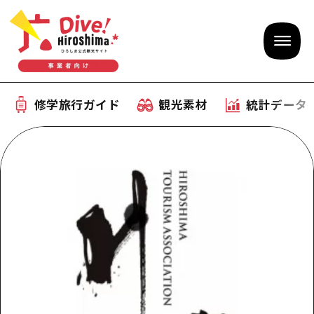
修学旅行ガイド
観光素材
統計データ
修学旅行ガイド
テーマで学ぶ広島
観光素材
体験型学習プログラム
旅行会社様向け観光素材
統計データ
おすすめモデルコース
観光素材
補助金情報
産業・体験 観光スポット
お役立ち情報
公募入札情報
事前・事後学習
ひろしま観光大使