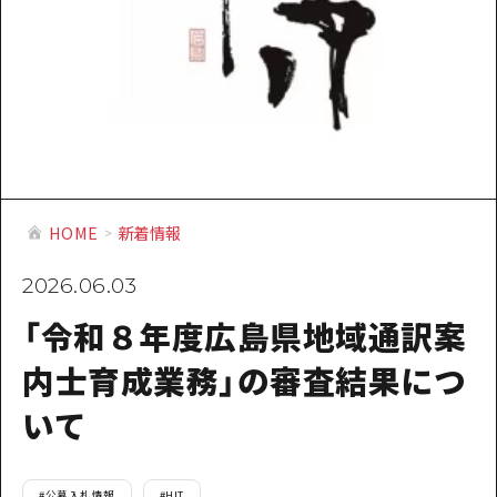
提供資料のご案内
オンライン相談窓口
HOME
運営について
新着情報
HOME
新着情報
HITについて
2026.06.03
お問い合わせ
「令和８年度広島県地域通訳案
内士育成業務」の審査結果につ
いて
#
公募入札情報
#
HIT