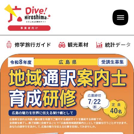
修学旅行ガイド
観光素材
統計データ
修学旅行ガイド
テーマで学ぶ広島
観光素材
体験型学習プログラム
旅行会社様向け観光素材
統計データ
おすすめモデルコース
観光素材
補助金情報
産業・体験 観光スポット
お役立ち情報
公募入札情報
事前・事後学習
ひろしま観光大使