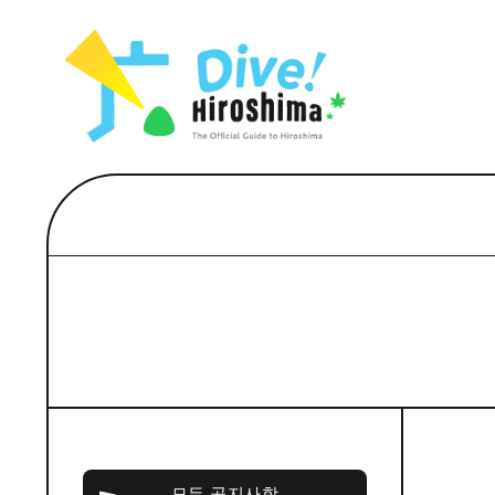
목록
목록
목록
접근
Dive! Hir
추천
보조 트래픽 요약
Hiroshima 
아트
시설 혼잡 상황
이벤트/축제
히로시마 OMOTENASHI 패스
음식/술
목록
수하물 보관 및 배송 서비스
추천
D
아트
H
이벤트
음식/
모든 공지사항