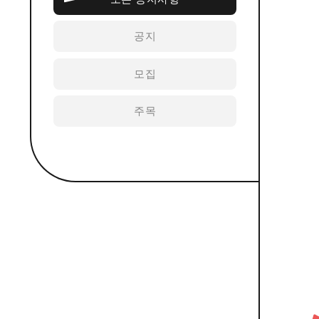
공지
모집
주목