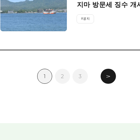
지마 방문세 징수 개
#
공지
1
2
3