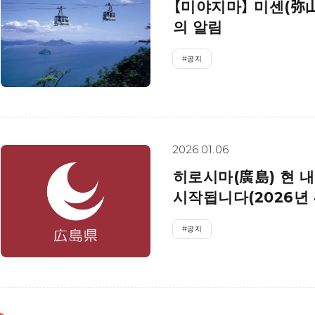
【미야지마】 미센(弥
에히메(愛媛)현
의 알림
시마네(島根)현
#
공지
2026.01.06
히로시마(廣島) 현 
시작됩니다(2026년 4
#
공지