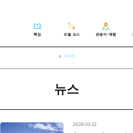
HIROSHIMA FREE Wi-Fi
사이클링
히로시마시 주변
배움과 체험
목록
사진 다운로드
빠른 여행
oshima 공식 가이드
외국인 여행자용 거리 관광안내소
쇼핑
아키(安芸)
기준
히로시마시 주변
재해가 발생했을 
당일치기
특집
모델 코스
관광지・체험
Moshimo Travel
자원봉사 가이드
스포츠
빈고(備後)
역사/문화
아키(安芸)
관광 안내 책자
반나절
특집
모델 코스
관광지・체험
히로시마현내 매력을 동영상으로 소개!
나이트 라이프
비북(備北)
치유
빈고(備後)
1박 2일
자주 묻는 질문
세계유산
게이호쿠(芸北)
자연
비북(備北)
2박 3일
HOME
목록
목록
사이클링
배움과 체험
히로시마시 주변
목록
HIROSHIMA FREE W
미야지마(宮島) 주변
게이호쿠(芸北)
ive! Hiroshima 공식 가이드
접근
쇼핑
기준
아키(安芸)
히로시마시 주변
외국인 여행자용 거리 
야마구치(山口)현 동부
미야지마(宮島) 주변
iroshima Moshimo Travel
보조 트래픽 요약
스포츠
역사/문화
빈고(備後)
아키(安芸)
자원봉사 가이드
뉴스
야마구치(山口)현 동부
/축제
시설 혼잡 상황
나이트 라이프
치유
비북(備北)
빈고(備後)
히로시마현내 매력을 동
에히메(愛媛)현
술
히로시마 OMOTENASHI 패스
세계유산
자연
게이호쿠(芸北)
비북(備北)
자주 묻는 질문
시마네(島根)현
수하물 보관 및 배송 서비스
미야지마(宮島) 주변
게이호쿠(芸北)
야마구치(山口)현 동부
미야지마(宮島) 주변
2026.05.22
야마구치(山口)현 동부