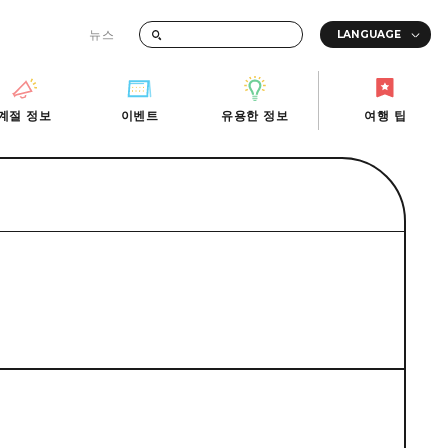
뉴스
때의 교통 정보
계절 정보
이벤트
유용한 정보
여행 팁
계절 정보
이벤트
유용한 정보
여행 팁
i-Fi
빠른 여행
사진 다운로드
관광안내소
당일치기
재해가 발생했을 때의 교통 정보
반나절
관광 안내 책자
영상으로 소개!
1박 2일
2박 3일