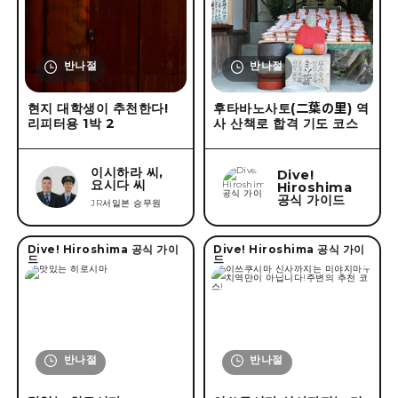
계절에서 찾기
#
롱스테이
봄
여름
가을
겨울
반나절
반나절
검색하다
현지 대학생이 추천한다!
후타바노사토(二葉の里) 역
리피터용 1박 2
사 산책로 합격 기도 코스
조건 삭제
이시하라 씨,
Dive!
요시다 씨
Hiroshima
공식 가이드
JR서일본 승무원
Dive! Hiroshima 공식 가이
Dive! Hiroshima 공식 가이
드
드
반나절
반나절