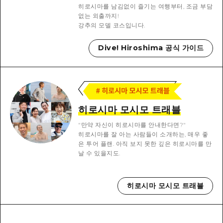
이벤트
히로시마시 주변
히로시마를 남김없이 즐기는 여행부터, 조금 부담
아키(安芸)
사이클링
없는 외출까지!
아키(安芸)
강추의 모델 코스입니다.
빈고(備後)
유용한 정보
쇼핑
빈고(備後)
Dive! Hiroshima 공식 가이드
비북(備北)
스포츠
목록
HOME
비북(備北)
게이호쿠(芸北)
나이트 라이프
접근
게이호쿠(芸北)
미야지마(宮島) 주변
세계유산
보조 트래픽 요약
뉴스
미야지마(宮島) 주변
히로시마 모시모 트래블
야마구치(山口)현 동부
배움과 체험
시설 혼잡 상황
야마구치(山口)현 동부
"만약 자신이 히로시마를 안내한다면?"
에히메(愛媛)현
히로시마를 잘 아는 사람들이 소개하는, 매우 좋
기준
히로시마 OMOTENASHI 패스
은 투어 플랜. 아직 보지 못한 깊은 히로시마를 만
빠른 여행
시마네(島根)현
날 수 있을지도.
역사/문화
수하물 보관 및 배송 서비스
당일치기
치유
HIROSHIMA FREE Wi-Fi
반나절
히로시마 모시모 트래블
자연
외국인 여행자용 거리 관광안내소
1박 2일
자원봉사 가이드