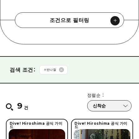
조건으로 필터링
유형에서 찾기
#
Dive! Hiroshima 공식 가이드
#
히로시마 모시모 트래블
카테고리로 찾기
검색 조건
：
#
반나절
#
테스트
#
맛집을 만끽
#
사이클링 워킹
#
드라이브
추천에서 찾기
정렬순
：
#
세계유산
#
수학여행
#
동물과 접하다
#
박물관/미술관
9
#
수학여행
#
처음
#
리피터
#
나홀로 여행
#
밤까지 즐기다
#
배움과 체험
#
평화
건
소요시간부터 찾는다
#
친구와 함께
#
부부/커플
#
가족 동반
#
역사/문화를 접하다
#
치유
#
거리 산책
Dive! Hiroshima 공식 가이
Dive! Hiroshima 공식 가이
드
드
#
총알
#
반나절
#
당일치기
#
1박 2일
#
2박 3일
#
풍요로운 자연을 만끽