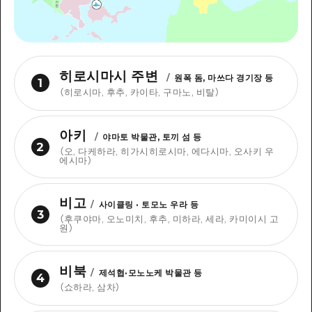
히로시마시 주변
/
원폭 돔, 마쓰다 경기장 등
1
（
히로시마, 후추, 카이타, 구마노, 비탈
）
아키
/
야마토 박물관, 토끼 섬 등
2
（
오, 다케하라, 히가시히로시마, 에다시마, 오사키 우
에시마
）
비고
/
사이클링 · 토모노 우라 등
3
（
후쿠야마, 오노미치, 후추, 미하라, 세라, 카미이시 고
원
）
비북
/
제석협·모노노케 박물관 등
4
（
쇼하라, 삼차
）