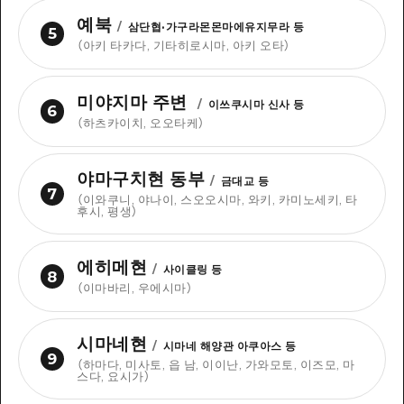
예북
/
삼단협·가구라몬몬마에유지무라 등
5
（
아키 타카다, 기타히로시마, 아키 오타
）
미야지마 주변
/
이쓰쿠시마 신사 등
6
（
하츠카이치, 오오타케
）
야마구치현 동부
/
금대교 등
7
（
이와쿠니, 야나이, 스오오시마, 와키, 카미노세키, 타
후시, 평생
）
에히메현
/
사이클링 등
8
（
이마바리, 우에시마
）
시마네현
/
시마네 해양관 아쿠아스 등
9
（
하마다, 미사토, 읍 남, 이이난, 가와모토, 이즈모, 마
스다, 요시가
）