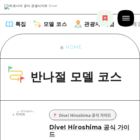
특집
모델 코스
관광지・체험
계
HOME
특집
반나절 모델 코스
목록
모델 코스
추천
목록
관광지・체험
아트
Dive! Hiroshima 공식 가이드
목록
이벤트/축제
계절 정보
Dive! Hiroshima 공식 가이
Hiroshima Moshimo Travel
드
히로시마시 주변
음식/술