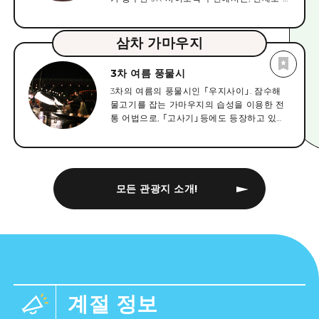
사의 창고가 주조를 계속하고 있습니다. 사이
나 유적도 점재. 현재의 아름다운 자연 속에
조 사쿠라 거리에는, 국사적 「니시조 사쿠라
몸을 두면서 역사를 통해 평화의 존중에 대해
군」을 비롯해, 「일본의 20세기 유산」으로 선
생각하는 장소로서의 측면도 있습니다. 체류
삼차 가마우지
정된 주조 시설군이 남아, 붉은 벽돌의 굴뚝이
의 거점이 되는 「휴가촌 오쿠노시마」에서는
나 붉은 기와의 지붕, 나마코 벽이나 백벽의
온천 이용과 신선한 해산물을 이용한 식사가
3차 여름 풍물시
주조장이 늘어선 독특한 경관을 즐길 수 있습
제공됩니다. 섬에 숙박하면 야간에 활발하게
3차의 여름의 풍물시인 「우지사이」. 잠수해
니다. 쿠라모토에 따라서는, 술과 급수의 시음,
움직이는 토끼의 관찰이나 밤하늘에 펼쳐지
물고기를 잡는 가마우지의 습성을 이용한 전
상품의 구입을 할 수 있는 것 외에, 술창고를
는 만천의 별 등 숙박자 특유의 체험도 가능합
통 어법으로, 「고사기」등에도 등장하고 있습
활용한 카페나 음식점에서는, 술과 급수를 사
니다. 여름에는 야외 수영장과 해수욕장, 캠프
니다. 2015년 4월 27일에 히로시마현 무형 민
용한 디저트나 요리도 맛볼 수 있습니다. 「니
장도 오픈하며, 계절을 불문하고 다채로운 즐
속 문화재로 지정됩니다. 매년 6월부터 9월까
시조 사쿠라 거리 관광 안내소(쿠구리몬 니시
거움이 준비되어 있습니다. 덧붙여 섬 내의 토
지의 3개월 동안 3차시의 마세가와에서 행해
동)」는, 사카조 지구를 방문하는 사람을 위한
끼는 야생 동물입니다. 쫓아내거나 안아주지
져 유람선에서 그 유령의 역사 그림을 즐길 수
휴게소로서 개방되어 있어, 산책의 사이에 한
않고, 적절한 먹이를 안전한 장소에서 주는
있습니다.
모든 관광지 소개!
숨 쉬게 할 수 있습니다.
등, 룰을 지키고 지켜보는 것이 이 섬의 매너.
한사람 한사람의 배려에 의해 지켜지고 있는
온화한 환경도, 이 섬의 큰 매력입니다.
계절 정보