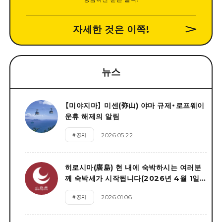
자세한 것은 이쪽
!
뉴스
【미야지마】 미센(弥山) 야마 규제・로프웨이
운휴 해제의 알림
2026.05.22
#
공지
히로시마(廣島) 현 내에 숙박하시는 여러분
께 숙박세가 시작됩니다(2026년 4월 1일
~)
2026.01.06
#
공지