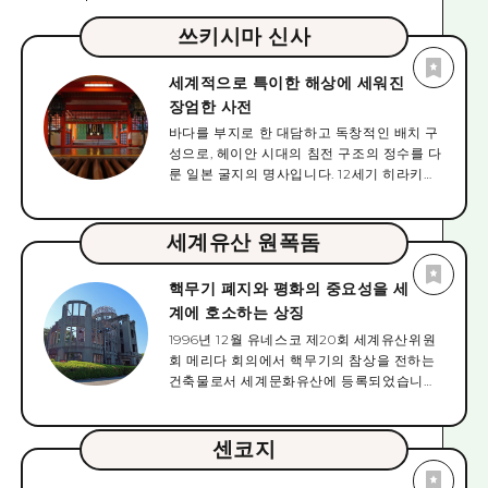
쓰키시마 신사
세계적으로 특이한 해상에 세워진
장엄한 사전
바다를 부지로 한 대담하고 독창적인 배치 구
성으로, 헤이안 시대의 침전 구조의 정수를 다
룬 일본 굴지의 명사입니다. 12세기 히라키요
모리에 의해 현재의 모습으로 조영되었습니
다. 얕은 바닷가에있는 경내는 만조시에는 바
다에 떠있는 것 같은 우아한 광경입니다. 배후
세계유산 원폭돔
에 퍼지는 녹색과의 대비도 각별한 아름다움
입니다. 1996년 세계유산에 등록되었습니다.
핵무기 폐지와 평화의 중요성을 세
계에 호소하는 상징
1996년 12월 유네스코 제20회 세계유산위원
회 메리다 회의에서 핵무기의 참상을 전하는
건축물로서 세계문화유산에 등록되었습니다.
지정 범위는 원폭 돔의 소재지역, 약 0.39 헥
타르입니다. 원폭 돔은 1915년에 히로시마현
내의 물산품의 전시·판매를 하는 시설로서 세
센코지
워졌고, 히로시마현 미술 전람회나 박람회도
개최되고 있었습니다. 설립 당초는 「히로시마