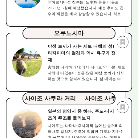
실합니다. 산단 협산 산책로의 산책 가능 구간
장려관의 잔해는, 정상의 원개, 철골의 형태로
※히로시마성 천수는, 노후화 등을 이유로
의 최신 정보는 아래에서 확인하십시오. ＜통
부터, 언젠가 시민으로부터 원폭 돔이라고 불
2026년 3월에 폐성했습니다. 폐성 후에도 천
행 가능 구간 최신 정보＞ https://cs-
리게 되었습니다. 1953년에 히로시마현에서
수의 외관은 계속 감상할 수 있습니다. 히로시
akiota.or.jp/news/tuukoudome-2/ 되는
히로시마시로 양도되어, 1966년 7월에는 히
마성은 텐쇼 17년(1589), 중국 지방의 대부분
경우가 있으므로, 사전에 확인하신 후, 외출해
로시마시 의회가 원폭 돔의 보존을 결의를 실
을 영유하고 있던 모리 휘원에 의해 수륙 교통
주십시오. ＜도후나 운행 정보＞ https://cs-
시해, 그 후, 풍화가 진행되어, 국내외에서의
편이 좋은 이 땅에 축성이 개시되었습니다. 이
오쿠노시마
akiota.or.jp/news/sandankyo-close44/
선의의 모금에 의해 4회의 대규모 보존 공사
때, 이시가키나 호리, 천수각 등의 건물, 성시
가 행해졌습니다. 또, 세계 유산 리스트에의
를 포함한 대규모의 공사가 행해졌습니다. 모
야생 토끼가 사는 세토 내해의 섬!
등록을 요구해, 시나 시의회, 광범위한 시민
리씨는 세키가하라 합전 후 이봉됩니다만, 에
타지마미의 절경과 역사 유구가 점
운동의 결과, 1995년 6월에 나라의 사적으로
도시대에는 후쿠시마 마사노리, 아사노 나가
재
지정되어, 문화청으로부터 유네스코에 등록
토시 아사노씨 12대의 거성이 되었습니다. 메
신청. 1996년 12월, 세계문화유산에 등록되었
이지 시대 이후에도 천수각과 일부 건물은 남
충해항(다케하라시)에서 페리로 약 15분. 세토
습니다. 현재는 피폭 당시의 참상을 남기는 모
아 있었지만, 원폭에 의해 모든 건물이 전파되
내해에 떠있는이 섬은 많은 야생 토끼가 서식
습이 노모어 히로시마의 상징으로서 시대를
었습니다. 헤이세이 6년(1994년)에는 히라타
하는 것으로 알려져 있습니다. 섬 내에는 수백
넘어 핵무기의 폐절과 영구평화의 중요성을
카, 다문 망, 북 고타가 완성, 본래의 니노마루
마리의 토끼가 살고 있으며, 상륙하면 그 사랑
세계에 호소하는 상징이 되고 있습니다. 덧붙
의 모습이 이것에 의해 소생했습니다.
스러운 모습을 가까이서 볼 수 있습니다. 부드
여 원폭 돔 내부에 들어갈 수 없습니다. 입장
러운 자연 환경에서 동물과 만날 수있는 것이
사이조 사쿠라 거리
사이조 사쿠라 거리
할 수 있는 시설이 아니기 때문에, 밖으로부터
이 명소의 큰 특징입니다. 섬 내 이동은 주위
의 견학이 됩니다.
약 4km의 해안을 따라 자유롭게 돌아다니는
일본의 명양지 중 하나, 주도·니시
렌터사이클이 편리. 토끼의 귀를 본뜬 집음기
조의 주조를 둘러보자
등의 포토 스폿이 곳곳에 정비되어 있으며, 전
사이조는, 나다나 후시미와 늘어선 술거리의
망대에서는 세토 내해의 다시마미와 아름다
하나로 알려져, 주조에 적합한 기후와 지하수
운 저녁 경치를 볼 수 있습니다. 또, 섬 내에는
가 풍부한 JR 사이조역 주변에서는, 현재도 7
과거의 역사를 이야기하는 독가스 자료관이