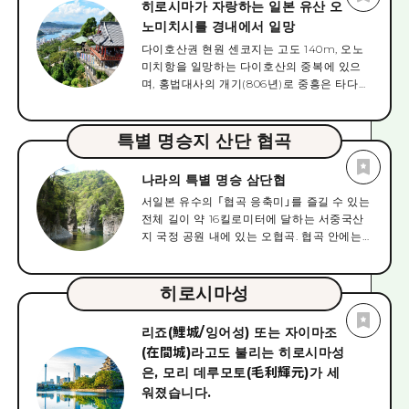
히로시마가 자랑하는 일본 유산 오
현 물산 진열관」이라고 하는 명칭이었습니다
노미치시를 경내에서 일망
만, 그 후 「히로시마 현립 상품 진열소」, 1933
다이호산권 현원 센코지는 고도 140m, 오노
년에는 「히로시마현 산업 장려관」으로 개칭
미치항을 일망하는 다이호산의 중복에 있으
되고 있습니다. 설계자는 체코의 건축가 양 레
며, 홍법대사의 개기(806년)로 중흥은 타다
틀 씨로, 구조는 일부 철골을 사용한 벽돌조,
만중공으로 전해지고 있습니다. 드문 무대 구
석재와 모르타르로 외장이 베풀어지고 있었
조의 주홍색 본당(1686년)은 일명 '아카도'라
습니다. 전체는 3층건으로, 정면 중앙 부분에
고도 불리며 하야시 부미코도 방랑기 속에서
5층건의 계단실, 그 위에 동판의 타원형 돔(장
특별 명승지 산단 협곡
'붉은 센코지의 탑이 보인다'고 쓰고 있습니
축 약 11m, 단축 약 8m, 높이 4m)이 실려 있
다. 「아카도」나 「옥의 바위」, 「남기고 싶은
었습니다. 그 무렵의 히로시마는 도심부의 대
나라의 특별 명승 삼단협
일본의 소리 풍경 100선」에 선정된 「종루」는,
부분은 목조 2층 건축이며, 이러한 대담한 유
서일본 유수의 「협곡 응축미」를 즐길 수 있는
절의 심볼적인 존재입니다.
럽풍의 건물은 매우 드물고, 강면에 빛나는 현
전체 길이 약 16킬로미터에 달하는 서중국산
대적인 아름다움과 함께 히로시마 명소의 하
지 국정 공원 내에 있는 오협곡. 협곡 안에는
나로 꼽히고 있다 네. 1945년 8월 6일 오전 8
「흑연」 「사루히」 「2단 폭포」 「3단 폭포」 등
시 15분. 인류사상 최초의 원자폭탄이 작렬한
볼거리가 많이 있습니다. 단풍의 명소로도 유
것은 히로시마현 산업장려관에서 남동 약
명합니다(10월 하순~11월 하순경). 3단 협내에
히로시마성
160m, 고도 약 600m의 곳입니다. 폭풍의 압
는 '흑연'과 '사루히'의 2개의 도주가 있으며,
력은 1평방미터당 35t, 풍속은 440m라는 굉
산책로와는 다른 도주로부터의 경치는 별개
장한 것으로, 건물은 폭풍과 열선을 받고 대파
리죠(鯉城/잉어성) 또는 자이마조
입니다. ※니단 폭포에는 원숭이 비도배를 타
해, 천장으로부터 불을 불어 전소. 폭풍이 거
(在間城)라고도 불리는 히로시마성
지 않으면 갈 수 없습니다. 또한 삼단협에는 2
의 수직으로 일했기 때문에, 본관의 중심부는
은, 모리 데루모토(毛利輝元)가 세
개의 테라피 로드가 있습니다. 카약과 SUP 등
기적적으로 도괴를 면했지만, 관내에 있던 사
워졌습니다.
도 인기로 대자연을 만끽하는 액티비티도 충
람은 모두 즉사하고 있습니다. 전후, 구 산업