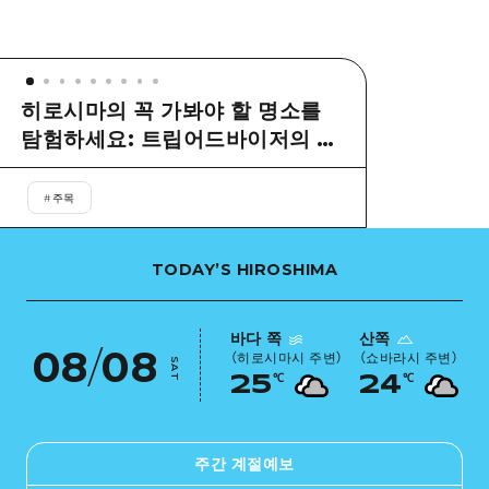
이벤트
히로시마시 주변
아키(安芸)
사이클링
아키(安芸)
빈고(備後)
유용한 정보
쇼핑
빈고(備後)
히로시마의 꼭 가봐야 할 명소를
비북(備北)
스포츠
목록
HOME
탐험하세요: 트립어드바이저의 최
비북(備北)
게이호쿠(芸北)
고의 추천!
나이트 라이프
접근
게이호쿠(芸北)
미야지마(宮島) 주변
#
주목
세계유산
보조 트래픽 요약
뉴스
미야지마(宮島) 주변
야마구치(山口)현 동부
배움과 체험
시설 혼잡 상황
TODAY’S HIROSHIMA
야마구치(山口)현 동부
에히메(愛媛)현
기준
히로시마 OMOTENASHI 패스
빠른 여행
시마네(島根)현
바다 쪽
산쪽
역사/문화
수하물 보관 및 배송 서비스
08
/
08
（
히로시마시 주변
）
（
쇼바라시 주변
）
당일치기
SAT
℃
℃
25
24
치유
HIROSHIMA FREE Wi-Fi
반나절
자연
외국인 여행자용 거리 관광안내소
1박 2일
주간 계절예보
자원봉사 가이드