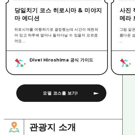
당일치기 코스 히로시마 & 미야지
사진 
마 에디션
메라 
히로시마를 여행하기로 결정했는데 시간이 제한되
그림 같
어 있고 하루에 얼마나 돌아다닐 수 있을지 모르겠
름다운 
어요.
항구 도
나는 우유부단한 성격을 가지고 있으며 항상 여행
마을 풍경
에 너무 많은 시간을 할애합니다.좋은 소식입니다.
있습니다
Dive! Hiroshima 공식 가이드
지금도 보고 체험하고 싶은 장소가 많이 있지만, 기
원폭 돔,
간 한정이라도 히로시마를 만끽할 수 있습니다.
풍경도 
히로시마에서 실패하지 않는 모델 코스 “히로시마
그중에서
& 미야지마 편”을 소개합니다.
다!라는
모델 코스를 보기!
로맨틱한
를 즐기는
관광지 소개