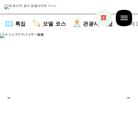
특집
모델 코스
관광지・체험
계
특집
목록
모델 코스
추천
목록
관광지・체험
아트
Dive! Hiroshima 공식 가이드
목록
이벤트/축제
계절 정보
Hiroshima Moshimo Travel
히로시마시 주변
음식/술