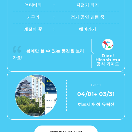
2박 3일
액티비티
자전거 타기
히로시마현내 매력을 동영상으로 소개!
가구라
정기 공연 진행 중
자주 묻는 질문
계절의 꽃
해바라기
사진 다운로드
재해가 발생했을 때의 교통 정보
봄에만 볼 수 있는 풍경을 보러
Dive!
관광 안내 책자
가요!
Hiroshima
공식 가이드
Events
04/01
→
03/31
히로시마 성 유람선