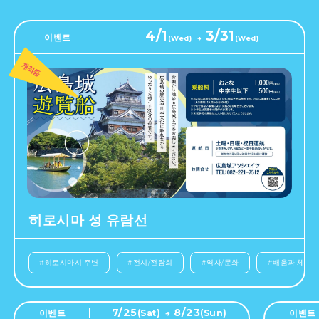
4/1
3/31
이벤트
(
Wed
)
→
(
Wed
)
히로시마 성 유람선
#
히로시마시 주변
#
전시/전람회
#
역사/문화
#
배움과 체험
7/25
8/23
이벤트
(
Sat
)
→
(
Sun
)
이벤트