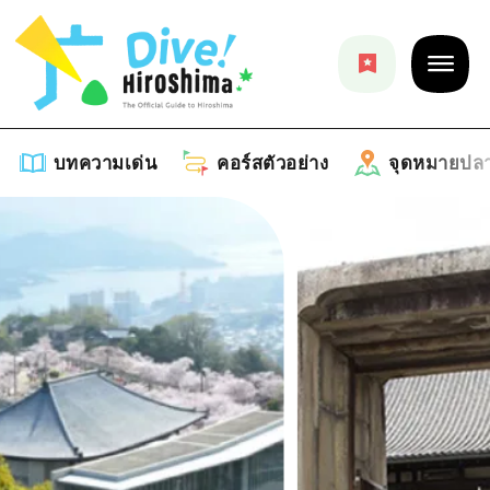
บทความเด่น
คอร์สตัวอย่าง
จุดหมายปล
บทความเด่น
รายการ
คอร์สตัวอย่าง
คำแนะนำ
รายการ
จุดหมายปลายทาง
ศิลปะ
คู่มือ Dive! Hiroshima
รายการ
งานอีเว้นท์ / เทศกาล
อีเว้นท์
ฮิโรชิม่า โมชิ โมชิ ทราเวล
บริเวณรอบเมืองฮิโรชิม่า
อาหารรสเลิศ / สุรา