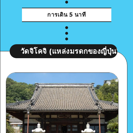
การเดิน
5 นาที
ดจิโคจิ (แหล่งมรดกของญี่ปุ่น)
วัดจิโ