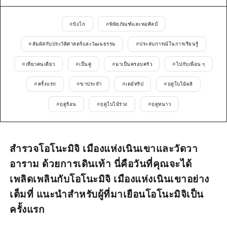
ไกด์อาสาสมัครไ
#
บิงโก
#
พิพิธภัณฑ์และหอศิลป์
วิดีโอฮิโรชิม่า
#
สัมผัสกับประวัติศาสตร์และวัฒนธรรม
#
ประสบการณ์ในการเรียนรู้
คำถามที่พบบ่อย
#
เที่ยวคนเดียว
#
เป็นคู่
#
มาเป็นครอบครัว
#
ไปกับเพื่อน ๆ
ดาวน์โหลดรูปภาพ
#
ครั้งแรก
#
ขาประจำ
#
เดย์ทริป
#
ฤดูใบไม้ผลิ
ข้อมูลการขนส่งระหว่างเกิดภัยพิบัติ
#
ฤดูร้อน
#
ฤดูใบไม้ร่วง
#
ฤดูหนาว
สำรวจโอโนะมิจิ เมืองแห่งเนินเขาและวัดวา
อาราม ด้วยการเดินเท้า นี่คือวันที่คุณจะได้
เพลิดเพลินกับโอโนะมิจิ เมืองแห่งเนินเขาอย่าง
เต็มที่ แนะนำสำหรับผู้ที่มาเยือนโอโนะมิจิเป็น
ครั้งแรก