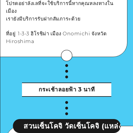
โปรดอย่าลังเลที่จะใช้บริการนี้หากคุณหลงทางใน
Google Maps
เมือง
เรายังมีบริการรับฝากสัมภาระด้วย
ดูรายละเอียด
ที่อยู่: 1-3-3 ฮิโรชิม่า เมือง Onomichi จังหวัด
Hiroshima
กระเช้าลอยฟ้า
3 นาที
วนเซ็นโคจิ วัดเซ็นโคจิ (แหล่งมรดกของญี่ป