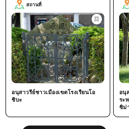
สถานที่
อนุสาวรีย์ชาวเมืองเขตโรงเรียนโอ
อนุ
ชิบะ
ระห
ชิม่