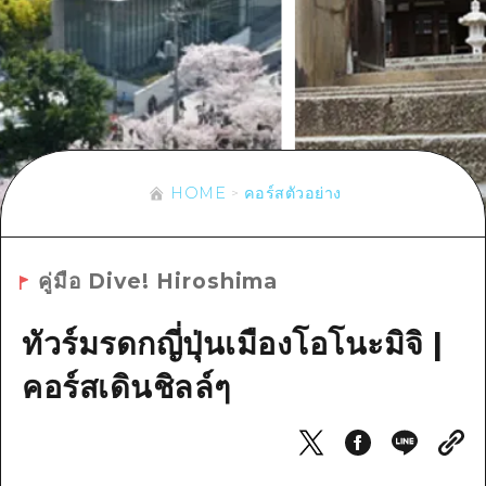
ข้อมูลตามฤดูกาล
บริเวณรอบเมืองฮิโรชิม่า
อากิ
การปั่นจักรยาน
อากิ
บิงโก
ข้อมูลที่เป็นประโยชน์
ช้อปปิ้ง
บิงโก
บิโฮคุ
กีฬา
รายการ
HOME
บิโฮค
เกโฮคุ
สถานบันเทิงยามค่ำคืน
เข้าถึงเข้าถึง
เกโฮค
HOME
คอร์สตัวอย่าง
บริเวณรอบๆ มิยาจิมะ
มรดกโลก
สรุปการจราจรรอง
ข่าว
บริเวณรอบๆ มิยาจิมะ
ยามากุจิตะวันออก
ประสบการณ์ / ในการเรียนรู้
ความแออัดของสิ่งอำนวยความสะดวก
ยามากุจิตะวันออก
อีเว้นท์
คู่มือ Dive! Hiroshima
จังหวัดเอฮิเมะ
มาตรฐาน
ตั๋วเที่ยวคุ้มค่าตั๋วเที่ยวคุ้มค่า
ชิมาเนะ
ทัวร์มรดกญี่ปุ่นเมืองโอโนะมิจิ |
ประวัติศาสตร์ / วัฒนธรรม
บริการรับฝากและจัดส่งสัมภาระ
คอร์สเดินชิลล์ๆ
การรักษา
ฮิโรชิมะโอโมะเตะนะชิ
ธรรมชาติ
ฮิโรชิม่า ฟรี Wi-Fi
TRAVELPAL International