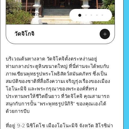
วัดจิโกจิ
บริเวณต้นทางลาด วัดจิโคจิตั้งตระหง่านอยู่
ท่ามกลางประตูหินขนาดใหญ่ ที่นี่ท่านจะได้พบกับ
ภาพเขียนพุทธรูปพระโพธิสัตว์สมันตภัทร ซึ่งเป็น
Google Maps
สมบัติของชาติที่สื่อถึงความเจริญรุ่งเรืองของเมือง
โอโนะมิจิ และพระกรุณาของพระองค์ที่ทรง
ประทานพรให้ชีวิตยืนยาว ที่วัดจิโคจิ คุณสามารถ
สนุกกับการปั้น "พระพุทธรูปนิกิริ" ของคุณเองได้
ด้วยการบีบ
ดูรายละเอียด
ที่อยู่: 9-2 นิชิโดโช เมืองโอโนะมิจิ จังหวัด ฮิโรชิม่า