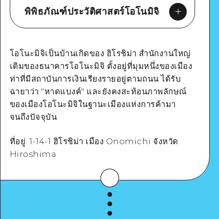
พิพิธภัณฑ์ประวัติศาสตร์โอโนมิจิ
โอโนะมิจิเป็นบ้านเกิดของ ฮิโรชิม่า สำนักงานใหญ่
เดิมของธนาคารโอโนะมิจิ ตั้งอยู่ที่มุมหนึ่งของเมือง
Google Maps
ท่าที่มีสถาบันการเงินเรียงรายอยู่ตามถนน ได้รับ
ฉายาว่า "หาดแบงค์" และยังคงสะท้อนภาพลักษณ์
ของเมืองโอโนะมิจิในฐานะเมืองแห่งการค้ามา
จนถึงปัจจุบัน
ดูรายละเอียด
ที่อยู่: 1-14-1 ฮิโรชิม่า เมือง Onomichi จังหวัด
Hiroshima