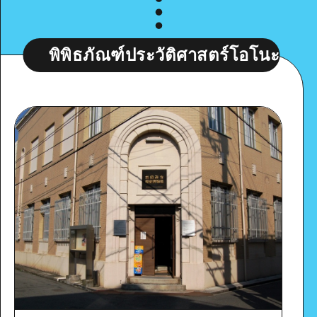
พิธภัณฑ์ประวัติศาสตร์โอโนะมิจิ (สำนักงา