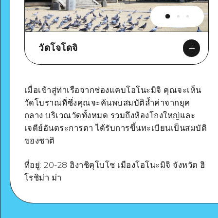
วัดโจโดจิ
เมื่อเข้าสู่ท่าเรือจากช่องแคบโอโนะมิจิ คุณจะเห็น
วัดโบราณที่ซึ่งคุณจะค้นพบสมบัติล้ำค่าจากยุค
กลาง บริเวณวัดทั้งหมด รวมถึงห้องโถงใหญ่และ
Google Maps
เจดีย์อันตระการตา ได้รับการขึ้นทะเบียนเป็นสมบัติ
ของชาติ
ที่อยู่: 20-28 ฮิงาชิคุโบโช เมืองโอโนะมิจิ จังหวัด ฮิ
โรชิม่า ม่า
ดูรายละเอียด