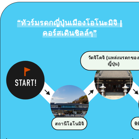
“
ทัวร์มรดกญี่ปุ่นเมืองโอโนะมิจิ |
คอร์สเดินชิลล์ๆ
”
วัดจิโคจิ (แหล่งมรดกขอ
ญี่ปุ่น)
สถานีโอโนมิจิ
พิ