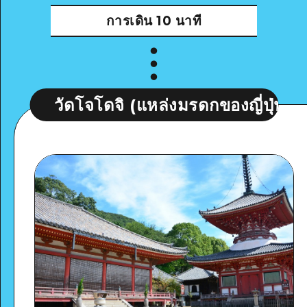
การเดิน
10 นาที
ัดโจโดจิ (แหล่งมรดกของญี่ปุ่น)
วัด