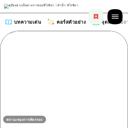
บทความเด่น
คอร์สตัวอย่าง
จุดหมายปล
บทความเด่น
รายการ
คอร์สตัวอย่าง
คำแนะนำ
รายการ
จุดหมายปลายทาง
ศิลปะ
คู่มือ Dive! Hiroshima
รายการ
งานอีเว้นท์ / เทศกาล
อีเว้นท์
ฮิโรชิม่า โมชิ โมชิ ทราเวล
สถานะของการคัดกรอง
บริเวณรอบเมืองฮิโรชิม่า
อาหารรสเลิศ / สุรา