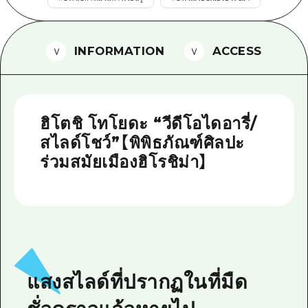
ไกด์อาสาสมัครไ
วิดีโอฮิโรชิม่า
INFORMATION
ACCESS
คำถามที่พบบ่อย
ดาวน์โหลดรูปภาพ
ฮิโตชิ โทโยดะ “วีดีโอไดอารี่/
ข้อมูลการขนส่งระหว่างเกิดภัยพิบัติ
สไลด์โชว์”【พิพิธภัณฑ์ศิลปะ
ร่วมสมัยเมืองฮิโรชิม่า】
แสงสไลด์ที่ปรากฏในที่มืด