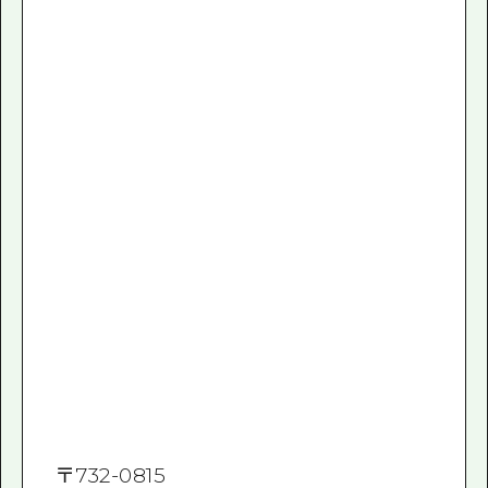
〒
732-0815