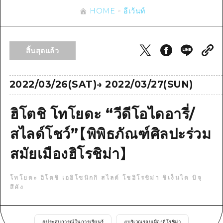
ข้อมูลตามฤดูกาล
บริเวณรอบเมืองฮิโรชิม่า
HOME
อีเว้นท์
อากิ
การปั่นจักรยาน
อากิ
บิงโก
ข้อมูลที่เป็นประโยชน์
ช้อปปิ้ง
บิงโก
สิ้นสุดแล้ว
บิโฮคุ
กีฬา
รายการ
HOME
บิโฮค
เกโฮคุ
สถานบันเทิงยามค่ำคืน
เข้าถึงเข้าถึง
2022/03/26(SAT)
→
2022/03/27(SUN)
เกโฮค
บริเวณรอบๆ มิยาจิมะ
มรดกโลก
สรุปการจราจรรอง
ข่าว
บริเวณรอบๆ มิยาจิมะ
ฮิโตชิ โทโยดะ “วีดีโอไดอารี่/
ยามากุจิตะวันออก
ประสบการณ์ / ในการเรียนรู้
ความแออัดของสิ่งอำนวยความสะดวก
ยามากุจิตะวันออก
อีเว้นท์
สไลด์โชว์”【พิพิธภัณฑ์ศิลปะร่วม
จังหวัดเอฮิเมะ
มาตรฐาน
ตั๋วเที่ยวคุ้มค่าตั๋วเที่ยวคุ้มค่า
สมัยเมืองฮิโรชิม่า】
ชิมาเนะ
ประวัติศาสตร์ / วัฒนธรรม
บริการรับฝากและจัดส่งสัมภาระ
การรักษา
ฮิโรชิมะโอโมะเตะนะชิ
โทโยดะ ฮิโตชิ เออิโซนิกกิ สไลด์ โชฮิโรชิม่า ชิเง็นได บิจุ
สึคัง
ธรรมชาติ
ฮิโรชิม่า ฟรี Wi-Fi
TRAVELPAL International
#
ประสบการณ์ในการเรียนรู้
#
บริเวณรอบเมืองฮิโรชิม่า