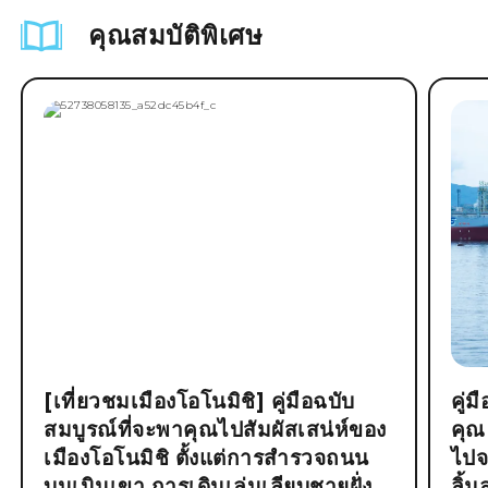
คุณสมบัติพิเศษ
[เที่ยวชมเมืองโอโนมิชิ] คู่มือฉบับ
คู่
สมบูรณ์ที่จะพาคุณไปสัมผัสเสน่ห์ของ
คุณ
เมืองโอโนมิชิ ตั้งแต่การสำรวจถนน
ไปจ
บนเนินเขา การเดินเล่นเลียบชายฝั่ง
ลิ้