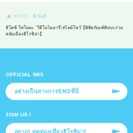
HOME
อีเว้นท์
ฮิโตชิ โทโยดะ “วีดีโอไดอารี่/สไลด์โชว์”【พิพิธภัณฑ์ศิลปะร่วม
สมัยเมืองฮิโรชิม่า】
OFFICIAL SNS
อย่างเป็นทางการSNSที่นี่
JOIN US !
อยาก! ทูตท่องเที่ยวฮิโรชิม่า!