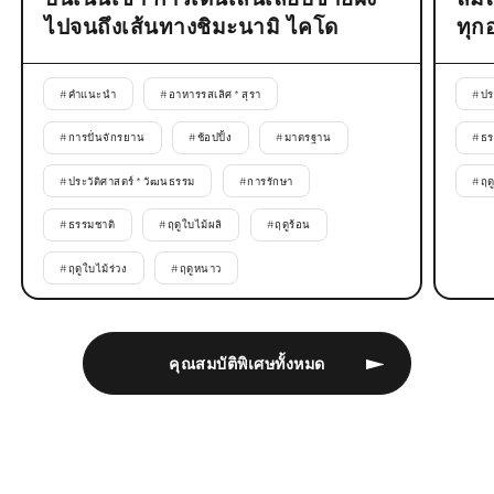
ไปจนถึงเส้นทางชิมะนามิ ไคโด
ทุก
#
คำแนะนำ
#
อาหารรสเลิศ * สุรา
#
ปร
#
การปั่นจักรยาน
#
ช้อปปิ้ง
#
มาตรฐาน
#
ธร
#
ประวัติศาสตร์ * วัฒนธรรม
#
การรักษา
#
ฤด
#
ธรรมชาติ
#
ฤดูใบไม้ผลิ
#
ฤดูร้อน
#
ฤดูใบไม้ร่วง
#
ฤดูหนาว
คุณสมบัติพิเศษทั้งหมด