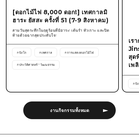
[ดอกไม้ไฟ 8,000 ดอก!] เทศกาลมิ
ฮาระ ยัสสะ ครั้งที่ 51 (7-9 สิงหาคม)
สามวันสุดระทึกในฤดูร้อนที่มิฮาระ! เต้นรำ หัวเราะ และปิด
ท้ายด้วยฉากสุดประทับใจ!
เรา
Jin
#
บิงโก
#
เทศกาล
#
การแสดงดอกไม้ไฟ
สุด
เพล
#
ประวัติศาสตร์ * วัฒนธรรม
#
บิ
งานกิจกรรมทั้งหมด