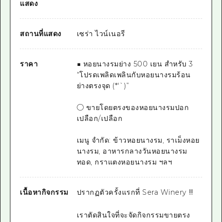
แสดง
สถานที่แสดง
เซร่า ไวน์เนอรี
ราคา
■ หอยนางรมย่าง 500 เยน สำหรับ 3
“โปรดเพลิดเพลินกับหอยนางรมร้อน
ย่างตรงจุด (*'`)”
○ ขายโดยตรงของหอยนางรมปอก
เปลือก/เปลือก
เมนู จำกัด: ข้าวหอยนางรม, ราเม็งหอย
นางรม, อาหารกลางวันหอยนางรม
ทอด, กราแตงหอยนางรม ฯลฯ
เนื้อหากิจกรรม
ปรากฏตัวครั้งแรกที่ Sera Winery ‼
เราตัดสินใจที่จะจัดกิจกรรมขายตรง