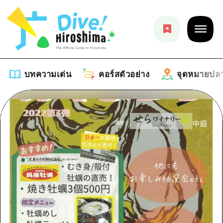
บทความเด่น
คอร์สตัวอย่าง
จุดหมายปล
บทความเด่น
รายการ
คอร์สตัวอย่าง
คำแนะนำ
รายการ
จุดหมายปลายทาง
ศิลปะ
คู่มือ Dive! Hiroshima
รายการ
งานอีเว้นท์ / เทศกาล
อีเว้นท์
ฮิโรชิม่า โมชิ โมชิ ทราเวล
บริเวณรอบเมืองฮิโรชิม่า
อาหารรสเลิศ / สุรา