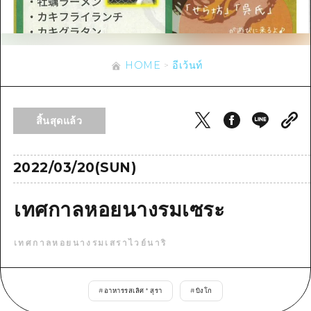
ข้อมูลตามฤดูกาล
บริเวณรอบเมืองฮิโรชิม่า
อากิ
การปั่นจักรยาน
อากิ
บิงโก
ข้อมูลที่เป็นประโยชน์
ช้อปปิ้ง
บิงโก
HOME
อีเว้นท์
บิโฮคุ
กีฬา
รายการ
HOME
บิโฮค
เกโฮคุ
สถานบันเทิงยามค่ำคืน
เข้าถึงเข้าถึง
เกโฮค
สิ้นสุดแล้ว
บริเวณรอบๆ มิยาจิมะ
มรดกโลก
สรุปการจราจรรอง
ข่าว
บริเวณรอบๆ มิยาจิมะ
ยามากุจิตะวันออก
ประสบการณ์ / ในการเรียนรู้
ความแออัดของสิ่งอำนวยความสะดวก
2022/03/20(SUN)
ยามากุจิตะวันออก
อีเว้นท์
จังหวัดเอฮิเมะ
มาตรฐาน
ตั๋วเที่ยวคุ้มค่าตั๋วเที่ยวคุ้มค่า
เทศกาลหอยนางรมเซระ
ชิมาเนะ
ประวัติศาสตร์ / วัฒนธรรม
บริการรับฝากและจัดส่งสัมภาระ
เทศกาลหอยนางรมเสราไวย์นาริ
การรักษา
ฮิโรชิมะโอโมะเตะนะชิ
ธรรมชาติ
ฮิโรชิม่า ฟรี Wi-Fi
#
อาหารรสเลิศ * สุรา
#
บิงโก
TRAVELPAL International