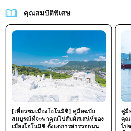
คุณสมบัติพิเศษ
[เที่ยวชมเมืองโอโนมิชิ] คู่มือฉบับ
คู่
สมบูรณ์ที่จะพาคุณไปสัมผัสเสน่ห์ของ
คุณ
เมืองโอโนมิชิ ตั้งแต่การสำรวจถนน
ไปจ