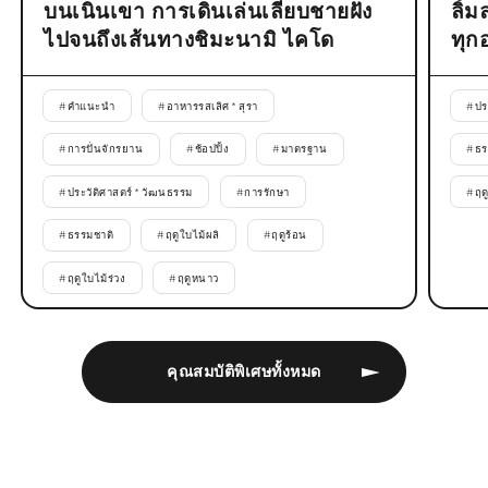
บนเนินเขา การเดินเล่นเลียบชายฝั่ง
ลิ้
ไปจนถึงเส้นทางชิมะนามิ ไคโด
ทุก
#
คำแนะนำ
#
อาหารรสเลิศ * สุรา
#
ปร
#
การปั่นจักรยาน
#
ช้อปปิ้ง
#
มาตรฐาน
#
ธร
#
ประวัติศาสตร์ * วัฒนธรรม
#
การรักษา
#
ฤด
#
ธรรมชาติ
#
ฤดูใบไม้ผลิ
#
ฤดูร้อน
#
ฤดูใบไม้ร่วง
#
ฤดูหนาว
คุณสมบัติพิเศษทั้งหมด