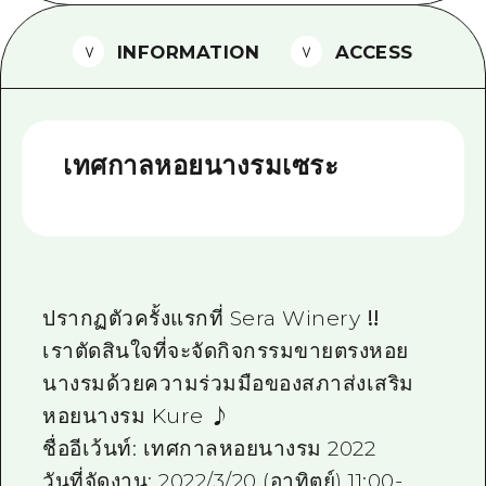
ไกด์อาสาสมัครไ
INFORMATION
ACCESS
วิดีโอฮิโรชิม่า
คำถามที่พบบ่อย
เทศกาลหอยนางรมเซระ
ดาวน์โหลดรูปภาพ
ข้อมูลการขนส่งระหว่างเกิดภัยพิบัติ
ปรากฏตัวครั้งแรกที่ Sera Winery ‼
เราตัดสินใจที่จะจัดกิจกรรมขายตรงหอย
นางรมด้วยความร่วมมือของสภาส่งเสริม
หอยนางรม Kure ♪
ชื่ออีเว้นท์: เทศกาลหอยนางรม 2022
วันที่จัดงาน: 2022/3/20 (อาทิตย์) 11:00-