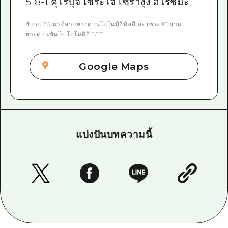
518-1 คุโรบุจิ เซระโจ เซรางุง ฮิโรชิมะ
ขับรถ 20 นาทีจากทางด่วนโอโนมิจิมัตสึเอะ เซระ IC ผ่าน
ทางด่วนซันโย โอโนมิจิ JCT
Google Maps
แบ่งปันบทความนี้