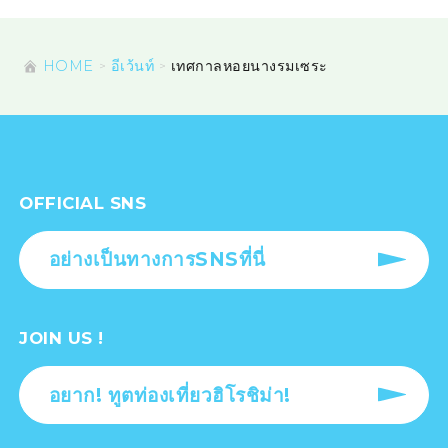
HOME
อีเว้นท์
เทศกาลหอยนางรมเซระ
OFFICIAL SNS
อย่างเป็นทางการSNSที่นี่
JOIN US !
อยาก! ทูตท่องเที่ยวฮิโรชิม่า!