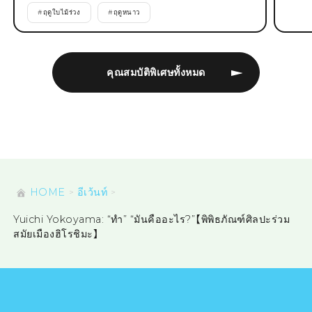
#
ฤดูใบไม้ร่วง
#
ฤดูหนาว
คุณสมบัติพิเศษทั้งหมด
HOME
อีเว้นท์
Yuichi Yokoyama: “ทำ” “มันคืออะไร?”【พิพิธภัณฑ์ศิลปะร่วม
สมัยเมืองฮิโรชิมะ】