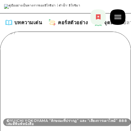
บทความเด่น
คอร์สตัวอย่าง
จุดหมายปล
บทความเด่น
รายการ
คอร์สตัวอย่าง
คำแนะนำ
รายการ
จุดหมายปลายทาง
ศิลปะ
คู่มือ Dive! Hiroshima
รายการ
งานอีเว้นท์ / เทศกาล
อีเว้นท์
©YUICHI YOKOYAMA “ลักษณะที่ปรากฏ” และ “เสียงการเผาไหม้” 888
ฮิโรชิม่า โมชิ โมชิ ทราเวล
เล่มตีพิมพ์หนังสือ
บริเวณรอบเมืองฮิโรชิม่า
อาหารรสเลิศ / สุรา