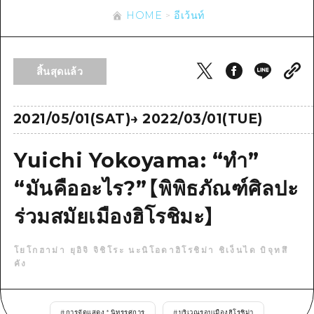
ข้อมูลตามฤดูกาล
บริเวณรอบเมืองฮิโรชิม่า
HOME
อีเว้นท์
อากิ
การปั่นจักรยาน
อากิ
บิงโก
ข้อมูลที่เป็นประโยชน์
ช้อปปิ้ง
บิงโก
สิ้นสุดแล้ว
บิโฮคุ
กีฬา
รายการ
HOME
บิโฮค
เกโฮคุ
สถานบันเทิงยามค่ำคืน
เข้าถึงเข้าถึง
2021/05/01(SAT)
→
2022/03/01(TUE)
เกโฮค
บริเวณรอบๆ มิยาจิมะ
มรดกโลก
สรุปการจราจรรอง
ข่าว
บริเวณรอบๆ มิยาจิมะ
Yuichi Yokoyama: “ทำ”
ยามากุจิตะวันออก
ประสบการณ์ / ในการเรียนรู้
ความแออัดของสิ่งอำนวยความสะดวก
ยามากุจิตะวันออก
อีเว้นท์
“มันคืออะไร?”【พิพิธภัณฑ์ศิลปะ
จังหวัดเอฮิเมะ
มาตรฐาน
ตั๋วเที่ยวคุ้มค่าตั๋วเที่ยวคุ้มค่า
ร่วมสมัยเมืองฮิโรชิมะ】
ชิมาเนะ
ประวัติศาสตร์ / วัฒนธรรม
บริการรับฝากและจัดส่งสัมภาระ
การรักษา
ฮิโรชิมะโอโมะเตะนะชิ
โยโกฮาม่า ยุอิจิ จิชิโระ นะนิโอดาฮิโรชิม่า ชิเง็นได บิจุทสึ
คัง
ธรรมชาติ
ฮิโรชิม่า ฟรี Wi-Fi
TRAVELPAL International
#
การจัดแสดง * นิทรรศการ
#
บริเวณรอบเมืองฮิโรชิม่า