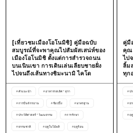
[เที่ยวชมเมืองโอโนมิชิ] คู่มือฉบับ
คู่
สมบูรณ์ที่จะพาคุณไปสัมผัสเสน่ห์ของ
คุณ
เมืองโอโนมิชิ ตั้งแต่การสำรวจถนน
ไปจ
บนเนินเขา การเดินเล่นเลียบชายฝั่ง
ลิ้
ไปจนถึงเส้นทางชิมะนามิ ไคโด
ทุก
#
คำแนะนำ
#
อาหารรสเลิศ * สุรา
#
ปร
#
การปั่นจักรยาน
#
ช้อปปิ้ง
#
มาตรฐาน
#
ธร
#
ประวัติศาสตร์ * วัฒนธรรม
#
การรักษา
#
ฤด
#
ธรรมชาติ
#
ฤดูใบไม้ผลิ
#
ฤดูร้อน