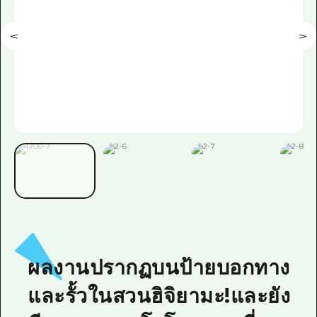
ผลงานปรากฏบนป้ายบอกทาง
และรั้วในสวนฮิจิยามะ!และยัง