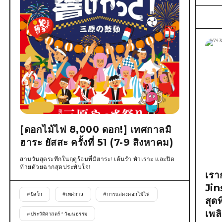
[ดอกไม้ไฟ 8,000 ดอก!] เทศกาลมิ
ฮาระ ยัสสะ ครั้งที่ 51 (7-9 สิงหาคม)
สามวันสุดระทึกในฤดูร้อนที่มิฮาระ! เต้นรำ หัวเราะ และปิด
ท้ายด้วยฉากสุดประทับใจ!
เรา
Jin
#
บิงโก
#
เทศกาล
#
การแสดงดอกไม้ไฟ
สุด
เพล
#
ประวัติศาสตร์ * วัฒนธรรม