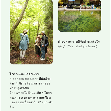
ย่างปลาเทราท์ที่จับด้วยเกลือใน
จุด ♪ (Taishakukyo Sanso)
ไกด์จะแนะนำคุณผ่าน
“Taishaku no Mori” ที่ห่อด้วย
ต้นไม้เขียวขจีขณะสายลมของ
ที่ราบสูงสดชื่น
ถ้าคุณหายใจช้าและลึก ๆ ในป่า
คุณควรจะบรรเทาความเครียด
และความเมื่อยล้าในชีวิตประจำ
วัน