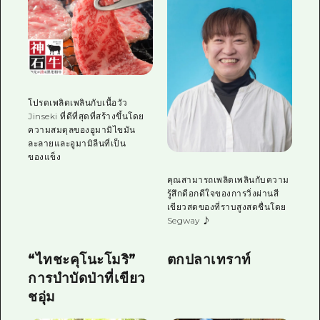
โปรดเพลิดเพลินกับเนื้อวัว
Jinseki ที่ดีที่สุดที่สร้างขึ้นโดย
ความสมดุลของอูมามิไขมัน
ละลายและอูมามิลีนที่เป็น
ของแข็ง
คุณสามารถเพลิดเพลินกับความ
รู้สึกดีอกดีใจของการวิ่งผ่านสี
เขียวสดของที่ราบสูงสดชื่นโดย
Segway ♪
“ไทชะคุโนะโมริ”
ตกปลาเทราท์
การบำบัดป่าที่เขียว
ชอุ่ม