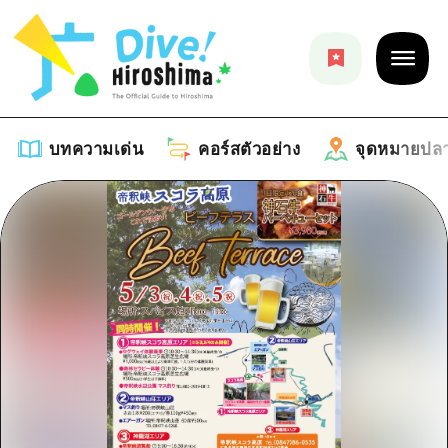
บทความเด่น
คอร์สตัวอย่าง
จุดหมายปล
บทความเด่น
รายการ
คอร์สตัวอย่าง
คำแนะนำ
รายการ
จุดหมายปลายทาง
ศิลปะ
คู่มือ Dive! Hiroshima
รายการ
งานอีเว้นท์ / เทศกาล
อีเว้นท์
ฮิโรชิม่า โมชิ โมชิ ทราเวล
บริเวณรอบเมืองฮิโรชิม่า
อาหารรสเลิศ / สุรา