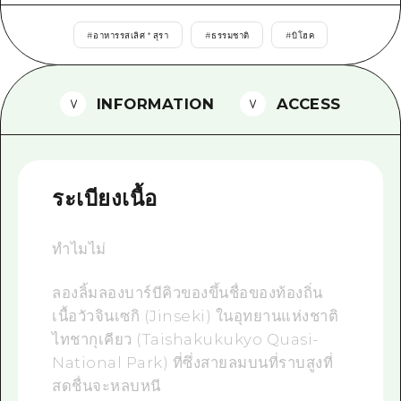
ไกด์อาสาสมัครไ
#
อาหารรสเลิศ * สุรา
#
ธรรมชาติ
#
บิโฮค
วิดีโอฮิโรชิม่า
คำถามที่พบบ่อย
INFORMATION
ACCESS
ดาวน์โหลดรูปภาพ
ข้อมูลการขนส่งระหว่างเกิดภัยพิบัติ
ระเบียงเนื้อ
ทำไมไม่
ลองลิ้มลองบาร์บีคิวของขึ้นชื่อของท้องถิ่น
เนื้อวัวจินเซกิ (Jinseki) ในอุทยานแห่งชาติ
ไทชากุเคียว (Taishakukukyo Quasi-
National Park) ที่ซึ่งสายลมบนที่ราบสูงที่
สดชื่นจะหลบหนี