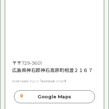
〒
〒729-3601
広島県神石郡神石高原町相渡２１６７
จากทางออก Tojo IC โดยรถยนต์ 20 นาที
Google Maps