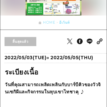
ข้อมูลตามฤดูกาล
บริเวณรอบเมืองฮิโรชิม่า
อากิ
การปั่นจักรยาน
อากิ
บิงโก
ข้อมูลที่เป็นประโยชน์
ช้อปปิ้ง
บิงโก
HOME
อีเว้นท์
บิโฮคุ
กีฬา
รายการ
HOME
บิโฮค
เกโฮคุ
สถานบันเทิงยามค่ำคืน
เข้าถึงเข้าถึง
เกโฮค
สิ้นสุดแล้ว
บริเวณรอบๆ มิยาจิมะ
มรดกโลก
สรุปการจราจรรอง
ข่าว
บริเวณรอบๆ มิยาจิมะ
ยามากุจิตะวันออก
ประสบการณ์ / ในการเรียนรู้
ความแออัดของสิ่งอำนวยความสะดวก
2022/05/03(TUE)
→
2022/05/05(THU)
ยามากุจิตะวันออก
อีเว้นท์
จังหวัดเอฮิเมะ
มาตรฐาน
ตั๋วเที่ยวคุ้มค่าตั๋วเที่ยวคุ้มค่า
ระเบียงเนื้อ
ชิมาเนะ
ประวัติศาสตร์ / วัฒนธรรม
บริการรับฝากและจัดส่งสัมภาระ
วันที่คุณสามารถเพลิดเพลินกับบาร์บีคิวของวัวจิ
การรักษา
ฮิโรชิมะโอโมะเตะนะชิ
นเซกิผีและกิจกรรมในหุบเขาไทชาคุ ♪
ธรรมชาติ
ฮิโรชิม่า ฟรี Wi-Fi
TRAVELPAL International