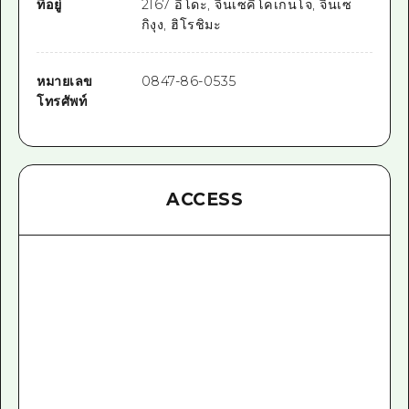
ที่อยู่
2167 อิโดะ, จินเซคิโคเก็นโจ, จินเซ
กิงุง, ฮิโรชิมะ
หมายเลข
0847-86-0535
โทรศัพท์
ACCESS