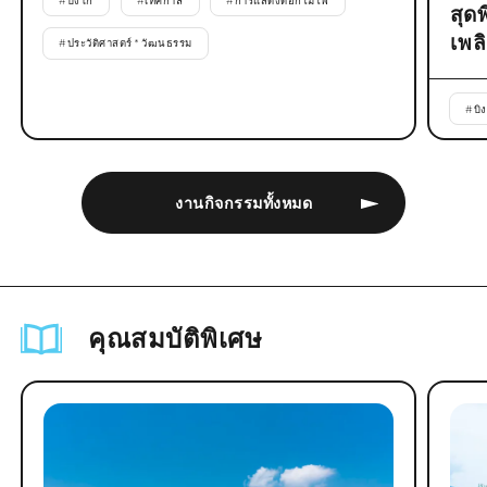
#
บิงโก
#
เทศกาล
#
การแสดงดอกไม้ไฟ
สุด
เพล
#
ประวัติศาสตร์ * วัฒนธรรม
#
บิ
งานกิจกรรมทั้งหมด
คุณสมบัติพิเศษ