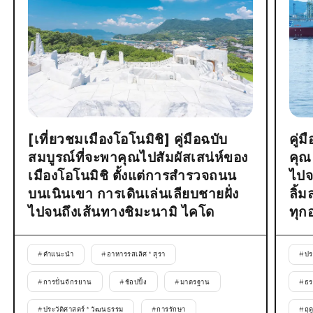
[เที่ยวชมเมืองโอโนมิชิ] คู่มือฉบับ
คู่
สมบูรณ์ที่จะพาคุณไปสัมผัสเสน่ห์ของ
คุณ
เมืองโอโนมิชิ ตั้งแต่การสำรวจถนน
ไปจ
บนเนินเขา การเดินเล่นเลียบชายฝั่ง
ลิ้
ไปจนถึงเส้นทางชิมะนามิ ไคโด
ทุก
#
คำแนะนำ
#
อาหารรสเลิศ * สุรา
#
ปร
#
การปั่นจักรยาน
#
ช้อปปิ้ง
#
มาตรฐาน
#
ธร
#
ประวัติศาสตร์ * วัฒนธรรม
#
การรักษา
#
ฤด