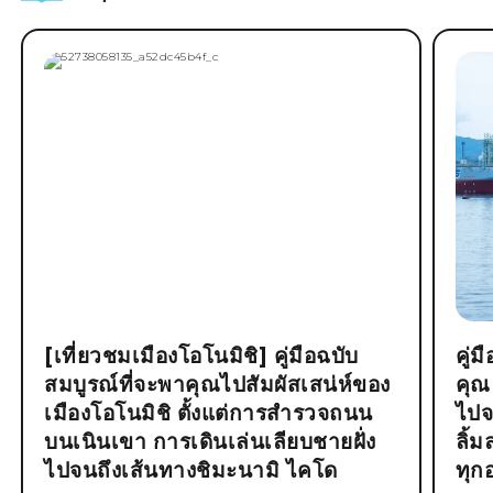
[เที่ยวชมเมืองโอโนมิชิ] คู่มือฉบับ
คู่
สมบูรณ์ที่จะพาคุณไปสัมผัสเสน่ห์ของ
คุณ
เมืองโอโนมิชิ ตั้งแต่การสำรวจถนน
ไปจ
บนเนินเขา การเดินเล่นเลียบชายฝั่ง
ลิ้
ไปจนถึงเส้นทางชิมะนามิ ไคโด
ทุก