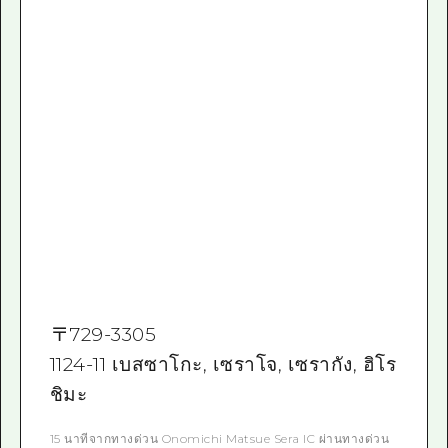
〒
729-3305
1124-11 เบสซาโกะ, เซราโจ, เซรากัง, ฮิโร
ชิมะ
15 นาทีจากทางด่วน Onomichi Matsue Sera IC ผ่านทางด่วน