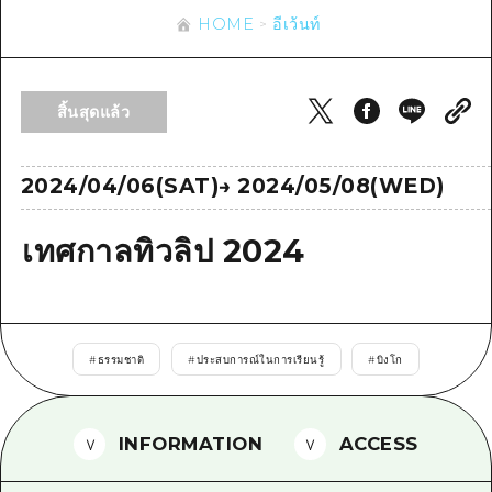
ข้อมูลตามฤดูกาล
บริเวณรอบเมืองฮิโรชิม่า
HOME
อีเว้นท์
อากิ
การปั่นจักรยาน
อากิ
บิงโก
ข้อมูลที่เป็นประโยชน์
ช้อปปิ้ง
บิงโก
สิ้นสุดแล้ว
บิโฮคุ
กีฬา
รายการ
HOME
บิโฮค
เกโฮคุ
สถานบันเทิงยามค่ำคืน
เข้าถึงเข้าถึง
2024/04/06(SAT)
→
2024/05/08(WED)
เกโฮค
บริเวณรอบๆ มิยาจิมะ
มรดกโลก
สรุปการจราจรรอง
ข่าว
บริเวณรอบๆ มิยาจิมะ
เทศกาลทิวลิป 2024
ยามากุจิตะวันออก
ประสบการณ์ / ในการเรียนรู้
ความแออัดของสิ่งอำนวยความสะดวก
ยามากุจิตะวันออก
อีเว้นท์
จังหวัดเอฮิเมะ
มาตรฐาน
ตั๋วเที่ยวคุ้มค่าตั๋วเที่ยวคุ้มค่า
ชิมาเนะ
ประวัติศาสตร์ / วัฒนธรรม
บริการรับฝากและจัดส่งสัมภาระ
#
ธรรมชาติ
#
ประสบการณ์ในการเรียนรู้
#
บิงโก
การรักษา
ฮิโรชิมะโอโมะเตะนะชิ
ธรรมชาติ
ฮิโรชิม่า ฟรี Wi-Fi
INFORMATION
ACCESS
TRAVELPAL International