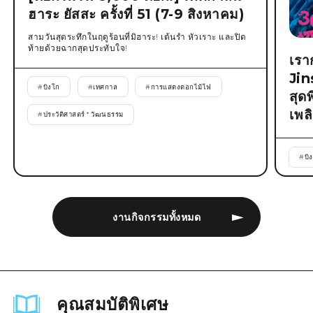
ฮาระ ยัสสะ ครั้งที่ 51 (7-9 สิงหาคม)
สามวันสุดระทึกในฤดูร้อนที่มิฮาระ! เต้นรำ หัวเราะ และปิด
ท้ายด้วยฉากสุดประทับใจ!
เรา
Jin
#
บิงโก
#
เทศกาล
#
การแสดงดอกไม้ไฟ
สุด
เพล
#
ประวัติศาสตร์ * วัฒนธรรม
#
บิ
งานกิจกรรมทั้งหมด
คุณสมบัติพิเศษ