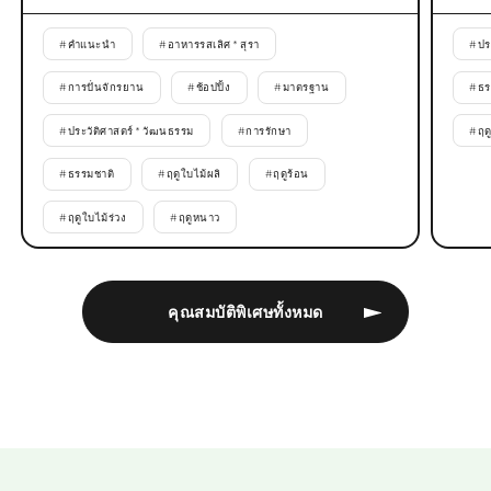
#
คำแนะนำ
#
อาหารรสเลิศ * สุรา
#
ปร
#
การปั่นจักรยาน
#
ช้อปปิ้ง
#
มาตรฐาน
#
ธร
#
ประวัติศาสตร์ * วัฒนธรรม
#
การรักษา
#
ฤด
#
ธรรมชาติ
#
ฤดูใบไม้ผลิ
#
ฤดูร้อน
#
ฤดูใบไม้ร่วง
#
ฤดูหนาว
คุณสมบัติพิเศษทั้งหมด