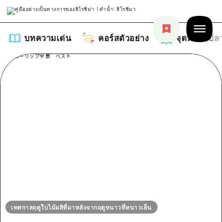
บทความเด่น
คอร์สตัวอย่าง
จุดหมายปล
บทความเด่น
รายการ
คอร์สตัวอย่าง
คำแนะนำ
รายการ
จุดหมายปลายทาง
ศิลปะ
คู่มือ Dive! Hiroshima
รายการ
งานอีเว้นท์ / เทศกาล
อีเว้นท์
ฮิโรชิม่า โมชิ โมชิ ทราเวล
เทศกาลฤดูใบไม้ผลิที่มาหลังจากฤดูหนาวที่หนาวเย็น
บริเวณรอบเมืองฮิโรชิม่า
อาหารรสเลิศ / สุรา