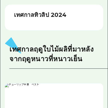
ไกด์อาสาสมัครไ
เทศกาลทิวลิป 2024
วิดีโอฮิโรชิม่า
คำถามที่พบบ่อย
ดาวน์โหลดรูปภาพ
ข้อมูลการขนส่งระหว่างเกิดภัยพิบัติ
เทศกาลฤดูใบไม้ผลิที่มาหลัง
จากฤดูหนาวที่หนาวเย็น