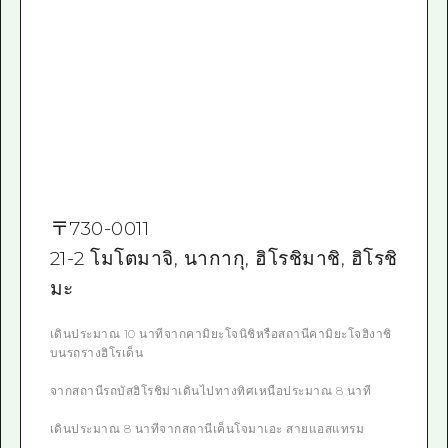
〒
730-0011
21-2 โมโตมาจิ, นากากุ, ฮิโรชิมาชิ, ฮิโรชิ
มะ
เดินประมาณ 10 นาทีจากคามิยะโจนิชิหรือสถานีคามิยะโจฮิงาชิ
บนรถรางฮิโรเด็น
จากสถานีรถบัสฮิโรชิม่าเดินไปทางทิศเหนือประมาณ 8 นาที
เดินประมาณ 8 นาทีจากสถานีเค็นโจมาเอะ สายแอสแทรม