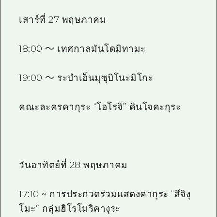
เสาร์ที่ 27 พฤษภาคม
18:00 ～ เทศกาลมันโดมิทามะ
19:00 ～ ระบำเอ็นมุซุบิโนะมิโกะ
คณะละครคากุระ “โอโรจิ” คินโจคะกุระ
วันอาทิตย์ที่ 28 พฤษภาคม
17:10 ~ การประกวดร่วมแสดงคากุระ “สึจิงุ
โมะ” กลุ่มฮิโรโมริคางุระ