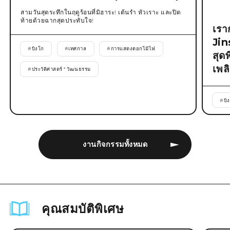
สามวันสุดระทึกในฤดูร้อนที่มิฮาระ! เต้นรำ หัวเราะ และปิด
ท้ายด้วยฉากสุดประทับใจ!
เรา
Jin
#
บิงโก
#
เทศกาล
#
การแสดงดอกไม้ไฟ
สุด
เพล
#
ประวัติศาสตร์ * วัฒนธรรม
#
บิ
งานกิจกรรมทั้งหมด
คุณสมบัติพิเศษ