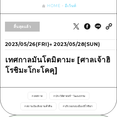
ข้อมูลตามฤดูกาล
บริเวณรอบเมืองฮิโรชิม่า
HOME
อีเว้นท์
อากิ
การปั่นจักรยาน
อากิ
บิงโก
ข้อมูลที่เป็นประโยชน์
ช้อปปิ้ง
บิงโก
สิ้นสุดแล้ว
บิโฮคุ
กีฬา
รายการ
HOME
บิโฮค
เกโฮคุ
สถานบันเทิงยามค่ำคืน
เข้าถึงเข้าถึง
2023/05/26(FRI)
→
2023/05/28(SUN)
เกโฮค
บริเวณรอบๆ มิยาจิมะ
มรดกโลก
สรุปการจราจรรอง
ข่าว
บริเวณรอบๆ มิยาจิมะ
เทศกาลมันโตมิตามะ [ศาลเจ้าฮิ
ยามากุจิตะวันออก
ประสบการณ์ / ในการเรียนรู้
ความแออัดของสิ่งอำนวยความสะดวก
ยามากุจิตะวันออก
อีเว้นท์
โรชิมะโกะโคคุ]
จังหวัดเอฮิเมะ
มาตรฐาน
ตั๋วเที่ยวคุ้มค่าตั๋วเที่ยวคุ้มค่า
ชิมาเนะ
ประวัติศาสตร์ / วัฒนธรรม
บริการรับฝากและจัดส่งสัมภาระ
การรักษา
ฮิโรชิมะโอโมะเตะนะชิ
#
เทศกาล
#
ประวัติศาสตร์ * วัฒนธรรม
ธรรมชาติ
ฮิโรชิม่า ฟรี Wi-Fi
#
สถานบันเทิงยามค่ำคืน
#
บริเวณรอบเมืองฮิโรชิม่า
TRAVELPAL International