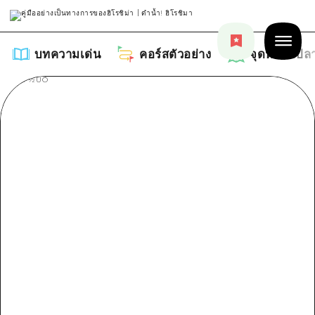
บทความเด่น
คอร์สตัวอย่าง
จุดหมายปล
บทความเด่น
รายการ
คอร์สตัวอย่าง
คำแนะนำ
รายการ
จุดหมายปลายทาง
ศิลปะ
คู่มือ Dive! Hiroshima
รายการ
งานอีเว้นท์ / เทศกาล
อีเว้นท์
ฮิโรชิม่า โมชิ โมชิ ทราเวล
บริเวณรอบเมืองฮิโรชิม่า
อาหารรสเลิศ / สุรา