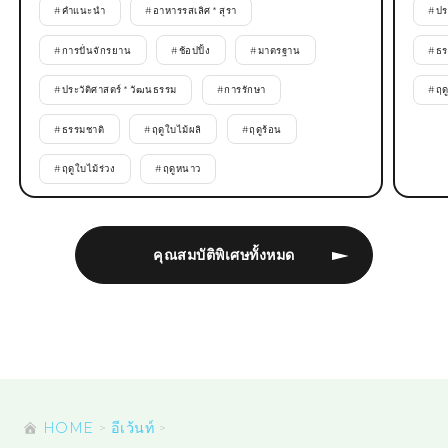
#
คำแนะนำ
#
อาหารรสเลิศ * สุรา
#
ปร
#
การปั่นจักรยาน
#
ช้อปปิ้ง
#
มาตรฐาน
#
ธร
#
ประวัติศาสตร์ * วัฒนธรรม
#
การรักษา
#
ฤด
#
ธรรมชาติ
#
ฤดูใบไม้ผลิ
#
ฤดูร้อน
#
ฤดูใบไม้ร่วง
#
ฤดูหนาว
คุณสมบัติพิเศษทั้งหมด
HOME
อีเว้นท์