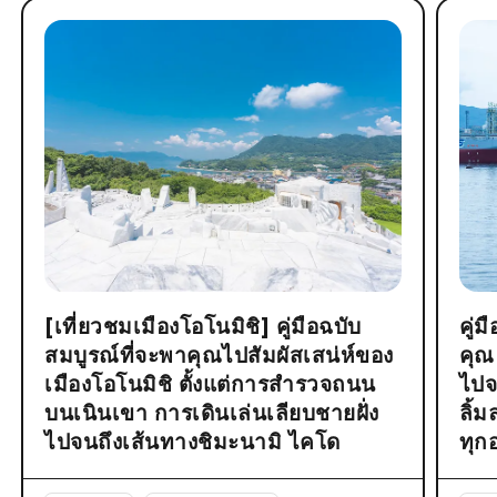
[เที่ยวชมเมืองโอโนมิชิ] คู่มือฉบับ
คู่
สมบูรณ์ที่จะพาคุณไปสัมผัสเสน่ห์ของ
คุณ
เมืองโอโนมิชิ ตั้งแต่การสำรวจถนน
ไปจ
บนเนินเขา การเดินเล่นเลียบชายฝั่ง
ลิ้
ไปจนถึงเส้นทางชิมะนามิ ไคโด
ทุก