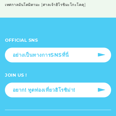
เทศกาลมันโตมิตามะ [ศาลเจ้าฮิโรชิมะโกะโคคุ]
OFFICIAL SNS
อย่างเป็นทางการSNSที่นี่
JOIN US !
อยาก! ทูตท่องเที่ยวฮิโรชิม่า!