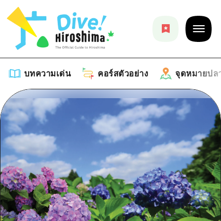
บทความเด่น
คอร์สตัวอย่าง
จุดหมายปล
บทความเด่น
รายการ
คอร์สตัวอย่าง
คำแนะนำ
รายการ
จุดหมายปลายทาง
ศิลปะ
คู่มือ Dive! Hiroshima
รายการ
งานอีเว้นท์ / เทศกาล
อีเว้นท์
ฮิโรชิม่า โมชิ โมชิ ทราเวล
บริเวณรอบเมืองฮิโรชิม่า
อาหารรสเลิศ / สุรา