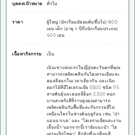
บุคคลเป้าหมาย
ทั่วไป
ราคา
ผู้ใหญ่ (นักเรียนมัธยมต้นขึ้นไป) 800
เยน เด็ก (อายุ 4 ปีถึงนักเรียนประถม)
400 เยน
เนื้อหากิจกรรม
เป็น
เนินเขาแห่งแรกในญี่ปุ่นตะวันตกที่คุณ
สามารถเพลิดเพลินกับไฮเดรนเยียและ
ฮอลลีฮอกในเวลาเดียวกัน และเนิน
ดอกไม้ที่มีไฮเดรนเยีย 5500 ชนิด 115
สายพันธุ์และฮอลลีฮ็อก 3,500 ดอก
บานสะพรั่งสีที่ราบสูงคุณสามารถ
เพลิดเพลินกับพื้นที่และกิจกรรมที่ไม่
เหมือนใครในช่วงต้นฤดูร้อน เช่น “ป่า
แอนนาเบล” และ “ไฮเดรนเยียและงาน
เลี้ยงน้ำ”นอกจากนี้เรายังแนะนำ “ไฮ
เดรนเยียโซดา” ลึกลับซึ่งเปลี่ยนสี