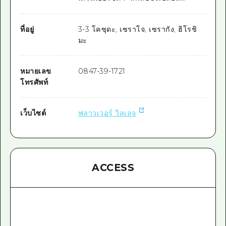
ที่อยู่
3-3 โคซุดะ, เซราโจ, เซรากัง, ฮิโรชิ
มะ
หมายเลข
0847-39-1721
โทรศัพท์
เว็บไซต์
ฟลาวเวอร์ วิลเลจ
ACCESS