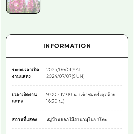
INFORMATION
ระยะเวลาเปิด
2024/06/01(SAT) -
งานแสดง
2024/07/07(SUN)
เวลาเปิดงาน
9:00 - 17:00 น. (เข้าชมครั้งสุดท้าย
แสดง
16:30 น.)
สถานที่แสดง
หมู่บ้านดอกไม้ฮานามุโนซาโตะ