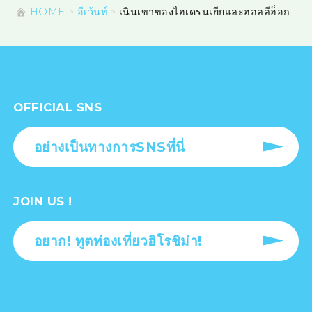
HOME
อีเว้นท์
เนินเขาของไฮเดรนเยียและฮอลลีฮ็อก
OFFICIAL SNS
อย่างเป็นทางการSNSที่นี่
JOIN US !
อยาก! ทูตท่องเที่ยวฮิโรชิม่า!