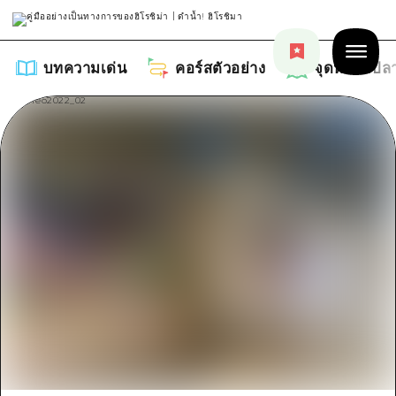
บทความเด่น
คอร์สตัวอย่าง
จุดหมายปล
บทความเด่น
รายการ
คอร์สตัวอย่าง
คำแนะนำ
รายการ
จุดหมายปลายทาง
ศิลปะ
คู่มือ Dive! Hiroshima
รายการ
งานอีเว้นท์ / เทศกาล
อีเว้นท์
ฮิโรชิม่า โมชิ โมชิ ทราเวล
บริเวณรอบเมืองฮิโรชิม่า
อาหารรสเลิศ / สุรา