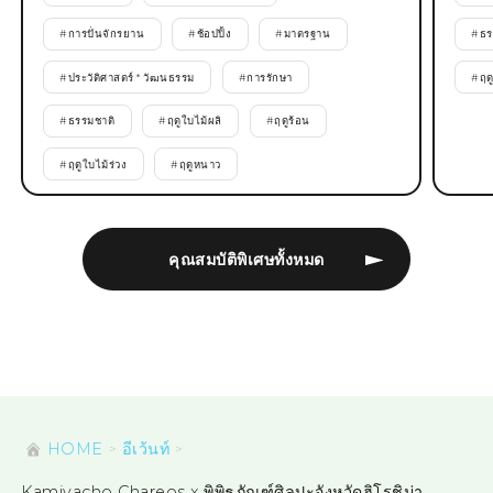
#
การปั่นจักรยาน
#
ช้อปปิ้ง
#
มาตรฐาน
#
ธร
#
ประวัติศาสตร์ * วัฒนธรรม
#
การรักษา
#
ฤด
#
ธรรมชาติ
#
ฤดูใบไม้ผลิ
#
ฤดูร้อน
#
ฤดูใบไม้ร่วง
#
ฤดูหนาว
คุณสมบัติพิเศษทั้งหมด
HOME
อีเว้นท์
Kamiyacho Chareos x พิพิธภัณฑ์ศิลปะจังหวัดฮิโรชิม่า