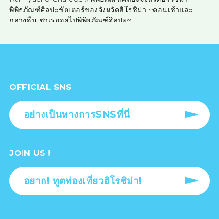
พิพิธภัณฑ์ศิลปะชัตเตอร์ของจังหวัดฮิโรชิม่า ~ตอนเช้าและ
กลางคืน ชาเรออสไปพิพิธภัณฑ์ศิลปะ~
OFFICIAL SNS
อย่างเป็นทางการSNSที่นี่
JOIN US !
อยาก! ทูตท่องเที่ยวฮิโรชิม่า!