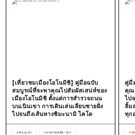
[เที่ยวชมเมืองโอโนมิชิ] คู่มือฉบับ
คู่
สมบูรณ์ที่จะพาคุณไปสัมผัสเสน่ห์ของ
คุณ
เมืองโอโนมิชิ ตั้งแต่การสำรวจถนน
ไปจ
บนเนินเขา การเดินเล่นเลียบชายฝั่ง
ลิ้
ไปจนถึงเส้นทางชิมะนามิ ไคโด
ทุก
#
คำแนะนำ
#
อาหารรสเลิศ * สุรา
#
ปร