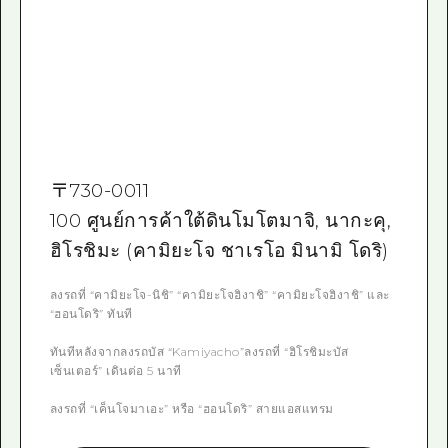
〒
730-0011
100 ศูนย์การค้าใต้ดินโมโตมาจิ, นากะคุ,
ฮิโรชิมะ (คามิยะโจ ชาเรโอ มินามิ โดริ)
ลงรถที่ “คามิยะโจ-นิชิ” “คามิยะโจฮิงาชิ” “คามิยะโจฮิงาชิ” และ
“ฮอนโดริ” ทันที
ทันทีหลังจากลงรถบัส “Kamiyacho”ลงรถที่ “ฮิโรชิมะบัส
เซ็นเตอร์” เดินต่อ 5 นาที
ลงรถที่ “เค็นโจมาเอะ” หรือ “ฮอนโดริ” สายแอสแทรม