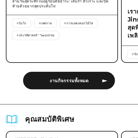
สามวันสุดระทึกในฤดูร้อนที่มิฮาระ! เต้นรำ หัวเราะ และปิด
ท้ายด้วยฉากสุดประทับใจ!
เรา
Jin
#
บิงโก
#
เทศกาล
#
การแสดงดอกไม้ไฟ
สุด
เพล
#
ประวัติศาสตร์ * วัฒนธรรม
#
บิ
งานกิจกรรมทั้งหมด
คุณสมบัติพิเศษ