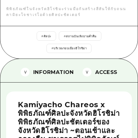
ไกด์อาสาสมัครไ
พิพิธภัณฑ์ในจังหวัดฮิโรชิมะร่วมมือกันสร้างสีสันให้กับถนน
คามิยะโจชาเรโอด้วยศิลปะชัตเตอร์
วิดีโอฮิโรชิม่า
คำถามที่พบบ่อย
#
ศิลปะ
#
สถานบันเทิงยามค่ำคืน
ดาวน์โหลดรูปภาพ
#
บริเวณรอบเมืองฮิโรชิม่า
ข้อมูลการขนส่งระหว่างเกิดภัยพิบัติ
INFORMATION
ACCESS
Kamiyacho Chareos x
พิพิธภัณฑ์ศิลปะจังหวัดฮิโรชิม่า
พิพิธภัณฑ์ศิลปะชัตเตอร์ของ
จังหวัดฮิโรชิม่า ~ตอนเช้าและ