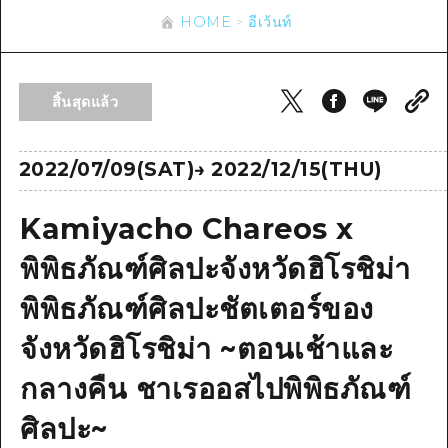
ข้อมูลตามฤดูกาล
บริเวณรอบเมืองฮิโรชิม่า
HOME
อีเว้นท์
อากิ
การปั่นจักรยาน
อากิ
บิงโก
ข้อมูลที่เป็นประโยชน์
ช้อปปิ้ง
บิงโก
สิ้นสุดแล้ว
บิโฮคุ
กีฬา
รายการ
HOME
บิโฮค
เกโฮคุ
สถานบันเทิงยามค่ำคืน
เข้าถึงเข้าถึง
2022/07/09(SAT)
→
2022/12/15(THU)
เกโฮค
บริเวณรอบๆ มิยาจิมะ
มรดกโลก
สรุปการจราจรรอง
ข่าว
บริเวณรอบๆ มิยาจิมะ
Kamiyacho Chareos x
ยามากุจิตะวันออก
ประสบการณ์ / ในการเรียนรู้
ความแออัดของสิ่งอำนวยความสะดวก
ยามากุจิตะวันออก
อีเว้นท์
พิพิธภัณฑ์ศิลปะจังหวัดฮิโรชิม่า
จังหวัดเอฮิเมะ
มาตรฐาน
ตั๋วเที่ยวคุ้มค่าตั๋วเที่ยวคุ้มค่า
พิพิธภัณฑ์ศิลปะชัตเตอร์ของ
ชิมาเนะ
ประวัติศาสตร์ / วัฒนธรรม
บริการรับฝากและจัดส่งสัมภาระ
จังหวัดฮิโรชิม่า ~ตอนเช้าและ
การรักษา
ฮิโรชิมะโอโมะเตะนะชิ
กลางคืน ชาเรออสไปพิพิธภัณฑ์
ธรรมชาติ
ฮิโรชิม่า ฟรี Wi-Fi
ศิลปะ~
TRAVELPAL International