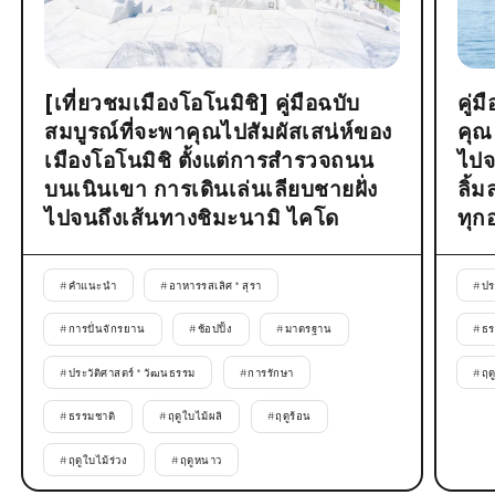
[เที่ยวชมเมืองโอโนมิชิ] คู่มือฉบับ
คู่
สมบูรณ์ที่จะพาคุณไปสัมผัสเสน่ห์ของ
คุณ
เมืองโอโนมิชิ ตั้งแต่การสำรวจถนน
ไปจ
บนเนินเขา การเดินเล่นเลียบชายฝั่ง
ลิ้
ไปจนถึงเส้นทางชิมะนามิ ไคโด
ทุก
#
คำแนะนำ
#
อาหารรสเลิศ * สุรา
#
ปร
#
การปั่นจักรยาน
#
ช้อปปิ้ง
#
มาตรฐาน
#
ธร
#
ประวัติศาสตร์ * วัฒนธรรม
#
การรักษา
#
ฤด
#
ธรรมชาติ
#
ฤดูใบไม้ผลิ
#
ฤดูร้อน
#
ฤดูใบไม้ร่วง
#
ฤดูหนาว