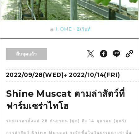
ข้อมูลตามฤดูกาล
บริเวณรอบเมืองฮิโรชิม่า
อากิ
การปั่นจักรยาน
อากิ
บิงโก
ข้อมูลที่เป็นประโยชน์
ช้อปปิ้ง
บิงโก
HOME
อีเว้นท์
บิโฮคุ
กีฬา
รายการ
HOME
บิโฮค
เกโฮคุ
สถานบันเทิงยามค่ำคืน
เข้าถึงเข้าถึง
เกโฮค
สิ้นสุดแล้ว
บริเวณรอบๆ มิยาจิมะ
มรดกโลก
สรุปการจราจรรอง
ข่าว
บริเวณรอบๆ มิยาจิมะ
ยามากุจิตะวันออก
ประสบการณ์ / ในการเรียนรู้
ความแออัดของสิ่งอำนวยความสะดวก
2022/09/28(WED)
→
2022/10/14(FRI)
ยามากุจิตะวันออก
อีเว้นท์
จังหวัดเอฮิเมะ
มาตรฐาน
ตั๋วเที่ยวคุ้มค่าตั๋วเที่ยวคุ้มค่า
Shine Muscat ตามล่าสัตว์ที่
ชิมาเนะ
ประวัติศาสตร์ / วัฒนธรรม
บริการรับฝากและจัดส่งสัมภาระ
ฟาร์มเซร่าไทโฮ
การรักษา
ฮิโรชิมะโอโมะเตะนะชิ
ระยะเวลาตั้งแต่ 28 กันยายน (พุธ) ถึง 14 ตุลาคม (ศุกร์)
ธรรมชาติ
ฮิโรชิม่า ฟรี Wi-Fi
การล่าสัตว์ Shine Muscat จะจัดขึ้นในวันธรรมดาเท่านั้น
TRAVELPAL International