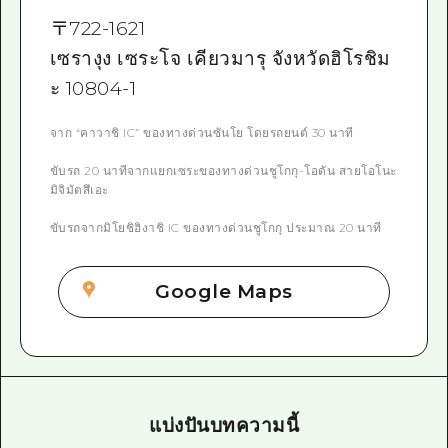
〒
722-1621
เซรางุง เซระโจ เคียวมารุ จังหวัดฮิโรชิม
ะ 10804-1
จาก “คาวาชิ IC” ของทางด่วนซันโย โดยรถยนต์ 30 นาที
ขับรถ 20 นาทีจากแยกเซระของทางด่วนชูโกกุ-โอดัน สายโอโนะ
มิจิมัตสึเอะ
ขับรถจากมิโยชิฮิงาชิ IC ของทางด่วนชูโกกุ ประมาณ 20 นาที
Google Maps
แบ่งปันบทความนี้