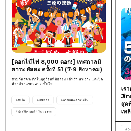
[ดอกไม้ไฟ 8,000 ดอก!] เทศกาลมิ
ฮาระ ยัสสะ ครั้งที่ 51 (7-9 สิงหาคม)
สามวันสุดระทึกในฤดูร้อนที่มิฮาระ! เต้นรำ หัวเราะ และปิด
ท้ายด้วยฉากสุดประทับใจ!
เรา
Jin
#
บิงโก
#
เทศกาล
#
การแสดงดอกไม้ไฟ
สุด
เพล
#
ประวัติศาสตร์ * วัฒนธรรม
#
บิ