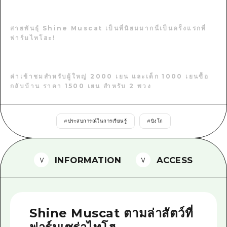
ไกด์อาสาสมัครไ
สายพันธุ์ Shine Muscat เป็นที่นิยมมากนี่เป็นครั้งแรกที่
วิดีโอฮิโรชิม่า
ฟาร์มไทโฮะ!
คำถามที่พบบ่อย
ค่าเข้าชมสำหรับผู้ใหญ่ 2000 เยน และเด็ก 1000 เยนซื้อ
ดาวน์โหลดรูปภาพ
กลับบ้าน ราคา 1500 เยน สำหรับ 2 พวง
ข้อมูลการขนส่งระหว่างเกิดภัยพิบัติ
#
ประสบการณ์ในการเรียนรู้
#
บิงโก
INFORMATION
ACCESS
Shine Muscat ตามล่าสัตว์ที่