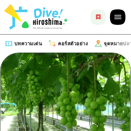
บทความเด่น
คอร์สตัวอย่าง
จุดหมายปล
บทความเด่น
รายการ
คอร์สตัวอย่าง
คำแนะนำ
รายการ
จุดหมายปลายทาง
ศิลปะ
คู่มือ Dive! Hiroshima
รายการ
งานอีเว้นท์ / เทศกาล
อีเว้นท์
ฮิโรชิม่า โมชิ โมชิ ทราเวล
บริเวณรอบเมืองฮิโรชิม่า
อาหารรสเลิศ / สุรา