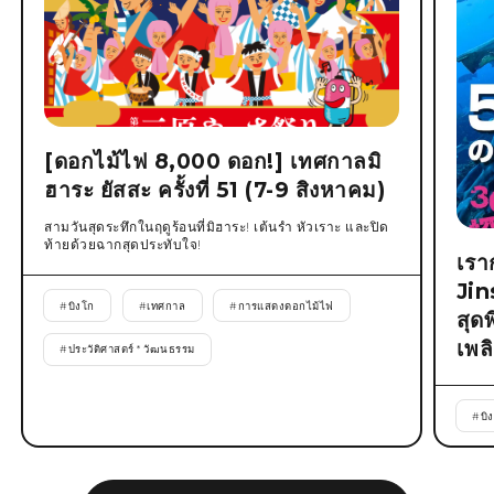
[ดอกไม้ไฟ 8,000 ดอก!] เทศกาลมิ
ฮาระ ยัสสะ ครั้งที่ 51 (7-9 สิงหาคม)
สามวันสุดระทึกในฤดูร้อนที่มิฮาระ! เต้นรำ หัวเราะ และปิด
ท้ายด้วยฉากสุดประทับใจ!
เรา
Jin
#
บิงโก
#
เทศกาล
#
การแสดงดอกไม้ไฟ
สุด
เพล
#
ประวัติศาสตร์ * วัฒนธรรม
#
บิ