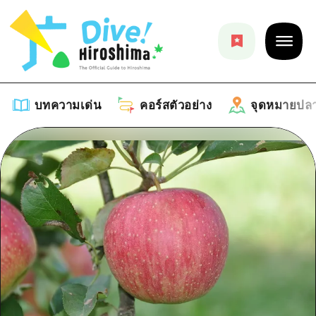
บทความเด่น
คอร์สตัวอย่าง
จุดหมายปล
บทความเด่น
รายการ
คอร์สตัวอย่าง
คำแนะนำ
รายการ
จุดหมายปลายทาง
ศิลปะ
คู่มือ Dive! Hiroshima
รายการ
งานอีเว้นท์ / เทศกาล
อีเว้นท์
ฮิโรชิม่า โมชิ โมชิ ทราเวล
บริเวณรอบเมืองฮิโรชิม่า
อาหารรสเลิศ / สุรา