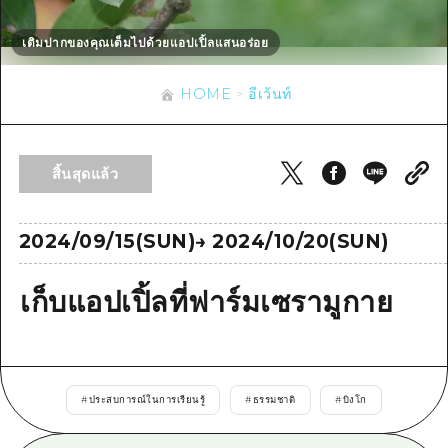
ข้อมูลตามฤดูกาล
บริเวณรอบเมืองฮิโรชิม่า
อากิ
การปั่นจักรยาน
เติมปากของคุณเต็มไปด้วยแอปเปิ้ลแสนอร่อย
อากิ
บิงโก
ข้อมูลที่เป็นประโยชน์
ช้อปปิ้ง
บิงโก
HOME
อีเว้นท์
บิโฮคุ
กีฬา
รายการ
HOME
บิโฮค
เกโฮคุ
สถานบันเทิงยามค่ำคืน
เข้าถึงเข้าถึง
เกโฮค
สิ้นสุดแล้ว
บริเวณรอบๆ มิยาจิมะ
มรดกโลก
สรุปการจราจรรอง
ข่าว
บริเวณรอบๆ มิยาจิมะ
ยามากุจิตะวันออก
ประสบการณ์ / ในการเรียนรู้
ความแออัดของสิ่งอำนวยความสะดวก
2024/09/15(SUN)
→
2024/10/20(SUN)
ยามากุจิตะวันออก
อีเว้นท์
จังหวัดเอฮิเมะ
มาตรฐาน
ตั๋วเที่ยวคุ้มค่าตั๋วเที่ยวคุ้มค่า
เก็บแอปเปิ้ลที่ฟาร์มเซรามูกาย
ชิมาเนะ
ประวัติศาสตร์ / วัฒนธรรม
บริการรับฝากและจัดส่งสัมภาระ
การรักษา
ฮิโรชิมะโอโมะเตะนะชิ
ธรรมชาติ
ฮิโรชิม่า ฟรี Wi-Fi
#
ประสบการณ์ในการเรียนรู้
#
ธรรมชาติ
#
บิงโก
TRAVELPAL International