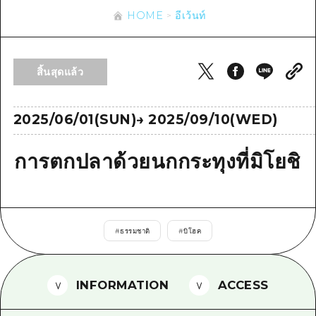
ข้อมูลตามฤดูกาล
บริเวณรอบเมืองฮิโรชิม่า
HOME
อีเว้นท์
อากิ
การปั่นจักรยาน
อากิ
บิงโก
ข้อมูลที่เป็นประโยชน์
ช้อปปิ้ง
บิงโก
สิ้นสุดแล้ว
บิโฮคุ
กีฬา
รายการ
HOME
บิโฮค
เกโฮคุ
สถานบันเทิงยามค่ำคืน
เข้าถึงเข้าถึง
2025/06/01(SUN)
→
2025/09/10(WED)
เกโฮค
บริเวณรอบๆ มิยาจิมะ
มรดกโลก
สรุปการจราจรรอง
ข่าว
บริเวณรอบๆ มิยาจิมะ
การตกปลาด้วยนกกระทุงที่มิโยชิ
ยามากุจิตะวันออก
ประสบการณ์ / ในการเรียนรู้
ความแออัดของสิ่งอำนวยความสะดวก
ยามากุจิตะวันออก
อีเว้นท์
จังหวัดเอฮิเมะ
มาตรฐาน
ตั๋วเที่ยวคุ้มค่าตั๋วเที่ยวคุ้มค่า
ชิมาเนะ
ประวัติศาสตร์ / วัฒนธรรม
บริการรับฝากและจัดส่งสัมภาระ
#
ธรรมชาติ
#
บิโฮค
การรักษา
ฮิโรชิมะโอโมะเตะนะชิ
ธรรมชาติ
ฮิโรชิม่า ฟรี Wi-Fi
INFORMATION
ACCESS
TRAVELPAL International