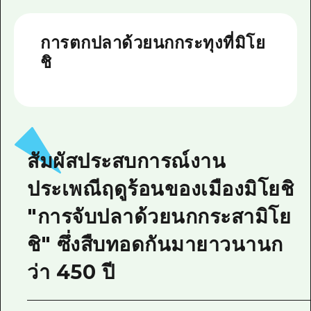
ไกด์อาสาสมัครไ
การตกปลาด้วยนกกระทุงที่มิโย
วิดีโอฮิโรชิม่า
ชิ
คำถามที่พบบ่อย
ดาวน์โหลดรูปภาพ
ข้อมูลการขนส่งระหว่างเกิดภัยพิบัติ
สัมผัสประสบการณ์งาน
ประเพณีฤดูร้อนของเมืองมิโยชิ
"การจับปลาด้วยนกกระสามิโย
ชิ" ซึ่งสืบทอดกันมายาวนานก
ว่า 450 ปี