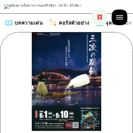
บทความเด่น
คอร์สตัวอย่าง
จุดหมายปล
บทความเด่น
รายการ
คอร์สตัวอย่าง
คำแนะนำ
รายการ
จุดหมายปลายทาง
ศิลปะ
คู่มือ Dive! Hiroshima
รายการ
งานอีเว้นท์ / เทศกาล
อีเว้นท์
ฮิโรชิม่า โมชิ โมชิ ทราเวล
บริเวณรอบเมืองฮิโรชิม่า
อาหารรสเลิศ / สุรา