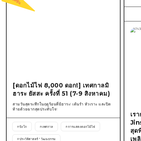
[ดอกไม้ไฟ 8,000 ดอก!] เทศกาลมิ
ฮาระ ยัสสะ ครั้งที่ 51 (7-9 สิงหาคม)
สามวันสุดระทึกในฤดูร้อนที่มิฮาระ! เต้นรำ หัวเราะ และปิด
ท้ายด้วยฉากสุดประทับใจ!
เรา
Jin
#
บิงโก
#
เทศกาล
#
การแสดงดอกไม้ไฟ
สุด
เพล
#
ประวัติศาสตร์ * วัฒนธรรม