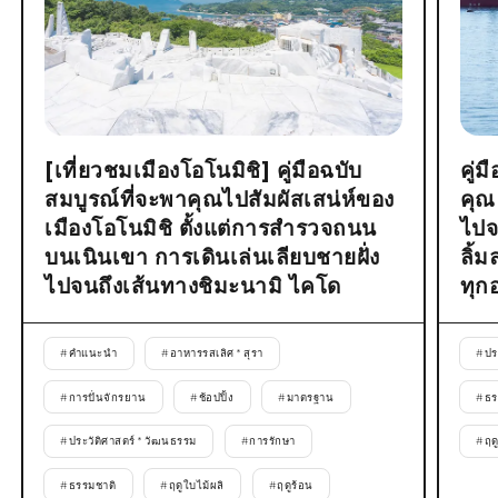
[เที่ยวชมเมืองโอโนมิชิ] คู่มือฉบับ
คู่
สมบูรณ์ที่จะพาคุณไปสัมผัสเสน่ห์ของ
คุณ
เมืองโอโนมิชิ ตั้งแต่การสำรวจถนน
ไปจ
บนเนินเขา การเดินเล่นเลียบชายฝั่ง
ลิ้
ไปจนถึงเส้นทางชิมะนามิ ไคโด
ทุก
#
คำแนะนำ
#
อาหารรสเลิศ * สุรา
#
ปร
#
การปั่นจักรยาน
#
ช้อปปิ้ง
#
มาตรฐาน
#
ธร
#
ประวัติศาสตร์ * วัฒนธรรม
#
การรักษา
#
ฤด
#
ธรรมชาติ
#
ฤดูใบไม้ผลิ
#
ฤดูร้อน