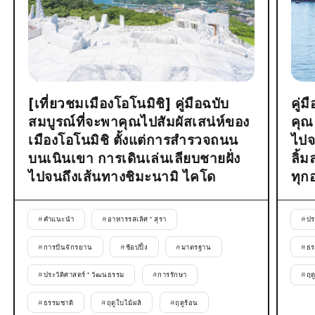
[เที่ยวชมเมืองโอโนมิชิ] คู่มือฉบับ
คู่
สมบูรณ์ที่จะพาคุณไปสัมผัสเสน่ห์ของ
คุณ
เมืองโอโนมิชิ ตั้งแต่การสำรวจถนน
ไปจ
บนเนินเขา การเดินเล่นเลียบชายฝั่ง
ลิ้
ไปจนถึงเส้นทางชิมะนามิ ไคโด
ทุก
#
คำแนะนำ
#
อาหารรสเลิศ * สุรา
#
ปร
#
การปั่นจักรยาน
#
ช้อปปิ้ง
#
มาตรฐาน
#
ธร
#
ประวัติศาสตร์ * วัฒนธรรม
#
การรักษา
#
ฤด
#
ธรรมชาติ
#
ฤดูใบไม้ผลิ
#
ฤดูร้อน