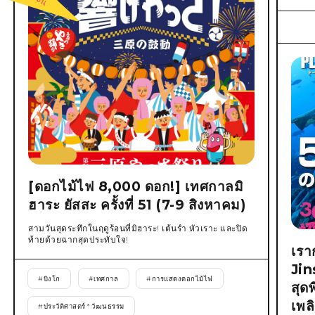
[ดอกไม้ไฟ 8,000 ดอก!] เทศกาลมิ
ฮาระ ยัสสะ ครั้งที่ 51 (7-9 สิงหาคม)
สามวันสุดระทึกในฤดูร้อนที่มิฮาระ! เต้นรำ หัวเราะ และปิด
ท้ายด้วยฉากสุดประทับใจ!
เรา
Jin
#
บิงโก
#
เทศกาล
#
การแสดงดอกไม้ไฟ
สุด
เพล
#
ประวัติศาสตร์ * วัฒนธรรม