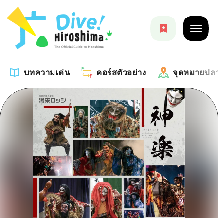
บทความเด่น
คอร์สตัวอย่าง
จุดหมายปล
บทความเด่น
รายการ
คอร์สตัวอย่าง
คำแนะนำ
รายการ
จุดหมายปลายทาง
ศิลปะ
คู่มือ Dive! Hiroshima
รายการ
งานอีเว้นท์ / เทศกาล
อีเว้นท์
ฮิโรชิม่า โมชิ โมชิ ทราเวล
บริเวณรอบเมืองฮิโรชิม่า
อาหารรสเลิศ / สุรา