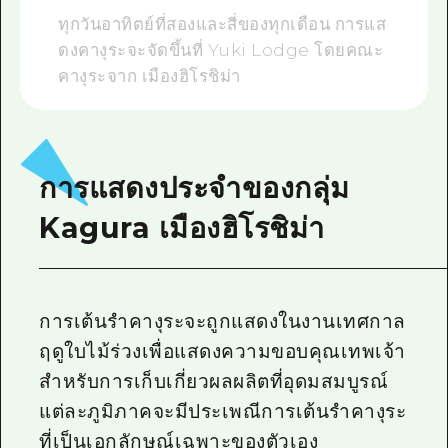
ทุกวันอาทิตย์ที่สองและสี่ของทุกเดือน การแส
ดงคางุระจะจัดขึ้นที่ Yuki Lodge โดยคณะ
คางุระจาก เมืองฮิโรชิม่า
การแสดงประจำของกลุ่ม
Kagura เมืองฮิโรชิม่า
การเต้นรำคางุระจะถูกแสดงในงานเทศกาล
ฤดูใบไม้ร่วงเพื่อแสดงความขอบคุณเทพเจ้า
สำหรับการเก็บเกี่ยวผลผลิตที่อุดมสมบูรณ์
แต่ละภูมิภาคจะมีประเพณีการเต้นรำคางุระ
ที่เป็นเอกลักษณ์เฉพาะของตัวเอง