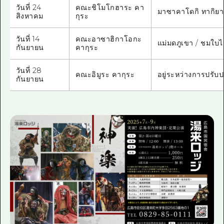
วันที่ 24
คณะชิโมโกฮาระ คา
มาซาคาโดกิ ทากิยาฉ
สิงหาคม
กุระ
วันที่ 14
คณะอาซาฮิกาโอกะ
แม่มดภูเขา / ชมใบไม
กันยายน
คากุระ
วันที่ 28
คณะอิมูระ คากุระ
อยู่ระหว่างการปรับป
กันยายน