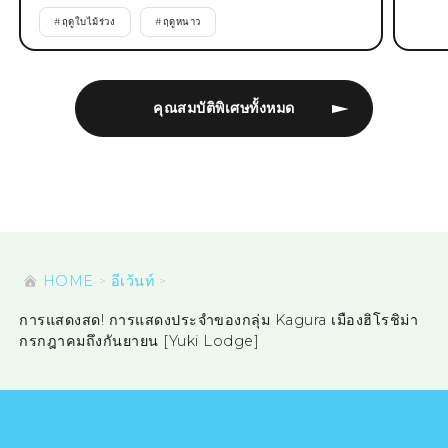
#
ฤดูใบไม้ร่วง
#
ฤดูหนาว
คุณสมบัติพิเศษทั้งหมด
HOME
อีเว้นท์
การแสดงสด! การแสดงประจำของกลุ่ม Kagura เมืองฮิโรชิม่า
กรกฎาคมถึงกันยายน [Yuki Lodge]