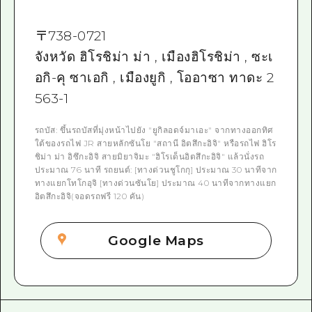
〒
738-0721
จังหวัด ฮิโรชิม่า ม่า , เมืองฮิโรชิม่า , ซะเ
อกิ-คุ ซาเอกิ , เมืองยูกิ , โออาซา ทาดะ 2
563-1
รถบัส: ขึ้นรถบัสที่มุ่งหน้าไปยัง "ยูกิลอดจ์มาเอะ" จากทางออกทิศ
ใต้ของรถไฟ JR สายหลักซันโย "สถานี อิตสึกะอิจิ" หรือรถไฟ ฮิโร
ชิม่า ม่า อิซึกะอิจิ สายมิยาจิมะ "ฮิโรเด็นอิตสึกะอิจิ" แล้วนั่งรถ
ประมาณ 76 นาที รถยนต์: [ทางด่วนชูโกกุ] ประมาณ 30 นาทีจาก
ทางแยกโทโกอุจิ [ทางด่วนซันโย] ประมาณ 40 นาทีจากทางแยก
อิตสึกะอิจิ(จอดรถฟรี 120 คัน)
Google Maps