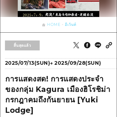
ข้อมูลตามฤดูกาล
บริเวณรอบเมืองฮิโรชิม่า
อากิ
การปั่นจักรยาน
อากิ
บิงโก
ข้อมูลที่เป็นประโยชน์
ช้อปปิ้ง
บิงโก
HOME
อีเว้นท์
บิโฮคุ
กีฬา
รายการ
HOME
บิโฮค
เกโฮคุ
สถานบันเทิงยามค่ำคืน
เข้าถึงเข้าถึง
เกโฮค
สิ้นสุดแล้ว
บริเวณรอบๆ มิยาจิมะ
มรดกโลก
สรุปการจราจรรอง
ข่าว
บริเวณรอบๆ มิยาจิมะ
ยามากุจิตะวันออก
ประสบการณ์ / ในการเรียนรู้
ความแออัดของสิ่งอำนวยความสะดวก
2025/07/13(SUN)
→
2025/09/28(SUN)
ยามากุจิตะวันออก
อีเว้นท์
จังหวัดเอฮิเมะ
มาตรฐาน
ตั๋วเที่ยวคุ้มค่าตั๋วเที่ยวคุ้มค่า
การแสดงสด! การแสดงประจำ
ชิมาเนะ
ประวัติศาสตร์ / วัฒนธรรม
บริการรับฝากและจัดส่งสัมภาระ
ของกลุ่ม Kagura เมืองฮิโรชิม่า
การรักษา
ฮิโรชิมะโอโมะเตะนะชิ
กรกฎาคมถึงกันยายน [Yuki
ธรรมชาติ
ฮิโรชิม่า ฟรี Wi-Fi
Lodge]
TRAVELPAL International