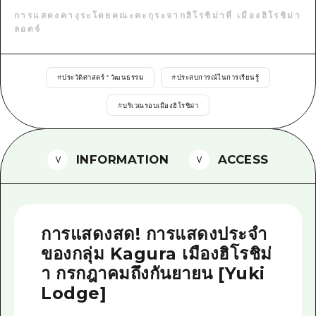
การแสดงคางุระโดยคณะคะกุระจากฮิโรชิม่าที่ เมืองฮิโรชิม่า
ไกด์อาสาสมัครไ
ลอดจ์
วิดีโอฮิโรชิม่า
คำถามที่พบบ่อย
#
ประวัติศาสตร์ * วัฒนธรรม
#
ประสบการณ์ในการเรียนรู้
ดาวน์โหลดรูปภาพ
#
บริเวณรอบเมืองฮิโรชิม่า
ข้อมูลการขนส่งระหว่างเกิดภัยพิบัติ
INFORMATION
ACCESS
การแสดงสด! การแสดงประจำ
ของกลุ่ม Kagura เมืองฮิโรชิม่
า กรกฎาคมถึงกันยายน [Yuki
Lodge]