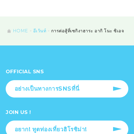
HOME
อีเว้นท์
การต่อสู้ที่เซกิงาฮาระ อากิ โนะ ซิเอจ
OFFICIAL SNS
อย่างเป็นทางการSNSที่นี่
JOIN US !
อยาก! ทูตท่องเที่ยวฮิโรชิม่า!