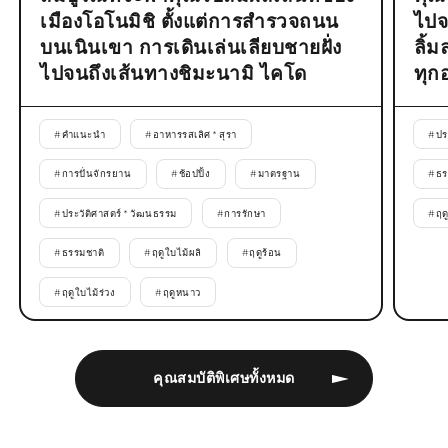
เมืองโอโนมิชิ ตั้งแต่การสำรวจถนน
ไปจ
บนเนินเขา การเดินเล่นเลียบชายฝั่ง
ลิ้
ไปจนถึงเส้นทางชิมะนามิ ไคโด
ทุก
#
คำแนะนำ
#
อาหารรสเลิศ * สุรา
#
ปร
#
การปั่นจักรยาน
#
ช้อปปิ้ง
#
มาตรฐาน
#
ธร
#
ประวัติศาสตร์ * วัฒนธรรม
#
การรักษา
#
ฤด
#
ธรรมชาติ
#
ฤดูใบไม้ผลิ
#
ฤดูร้อน
#
ฤดูใบไม้ร่วง
#
ฤดูหนาว
คุณสมบัติพิเศษทั้งหมด