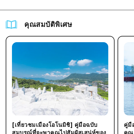
คุณสมบัติพิเศษ
[เที่ยวชมเมืองโอโนมิชิ] คู่มือฉบับ
คู่
สมบูรณ์ที่จะพาคุณไปสัมผัสเสน่ห์ของ
คุณ