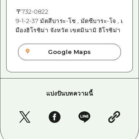
〒
732-0822
9-1-2-37 มัตสึบาระ-โช , มัตซีบาระ-โจ , เ
มืองฮิโรชิม่า จังหวัด เขตมินามิ ฮิโรชิม่า
Google Maps
แบ่งปันบทความนี้