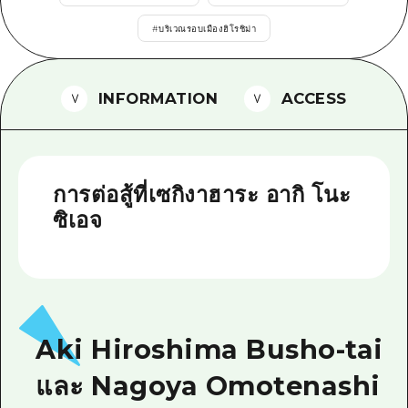
ไกด์อาสาสมัครไ
#
บริเวณรอบเมืองฮิโรชิม่า
วิดีโอฮิโรชิม่า
INFORMATION
ACCESS
คำถามที่พบบ่อย
ดาวน์โหลดรูปภาพ
ข้อมูลการขนส่งระหว่างเกิดภัยพิบัติ
การต่อสู้ที่เซกิงาฮาระ อากิ โนะ
ซิเอจ
Aki Hiroshima Busho-tai
และ Nagoya Omotenashi