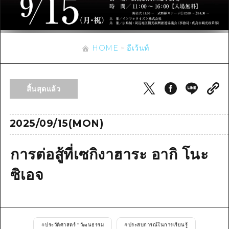
ข้อมูลตามฤดูกาล
บริเวณรอบเมืองฮิโรชิม่า
อากิ
การปั่นจักรยาน
อากิ
บิงโก
ข้อมูลที่เป็นประโยชน์
ช้อปปิ้ง
บิงโก
HOME
อีเว้นท์
บิโฮคุ
กีฬา
รายการ
HOME
บิโฮค
เกโฮคุ
สถานบันเทิงยามค่ำคืน
เข้าถึงเข้าถึง
เกโฮค
สิ้นสุดแล้ว
บริเวณรอบๆ มิยาจิมะ
มรดกโลก
สรุปการจราจรรอง
ข่าว
บริเวณรอบๆ มิยาจิมะ
ยามากุจิตะวันออก
ประสบการณ์ / ในการเรียนรู้
ความแออัดของสิ่งอำนวยความสะดวก
2025/09/15(MON)
ยามากุจิตะวันออก
อีเว้นท์
จังหวัดเอฮิเมะ
มาตรฐาน
ตั๋วเที่ยวคุ้มค่าตั๋วเที่ยวคุ้มค่า
การต่อสู้ที่เซกิงาฮาระ อากิ โนะ
ชิมาเนะ
ประวัติศาสตร์ / วัฒนธรรม
บริการรับฝากและจัดส่งสัมภาระ
ซิเอจ
การรักษา
ฮิโรชิมะโอโมะเตะนะชิ
ธรรมชาติ
ฮิโรชิม่า ฟรี Wi-Fi
TRAVELPAL International
#
ประวัติศาสตร์ * วัฒนธรรม
#
ประสบการณ์ในการเรียนรู้