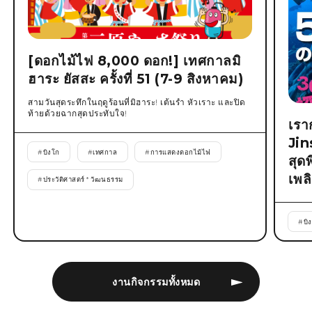
[ดอกไม้ไฟ 8,000 ดอก!] เทศกาลมิ
ฮาระ ยัสสะ ครั้งที่ 51 (7-9 สิงหาคม)
สามวันสุดระทึกในฤดูร้อนที่มิฮาระ! เต้นรำ หัวเราะ และปิด
ท้ายด้วยฉากสุดประทับใจ!
เรา
Jin
#
บิงโก
#
เทศกาล
#
การแสดงดอกไม้ไฟ
สุด
เพล
#
ประวัติศาสตร์ * วัฒนธรรม
#
บิ
งานกิจกรรมทั้งหมด