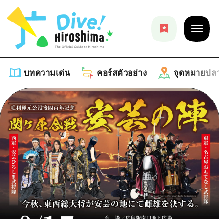
บทความเด่น
คอร์สตัวอย่าง
จุดหมายปล
บทความเด่น
รายการ
คอร์สตัวอย่าง
คำแนะนำ
รายการ
จุดหมายปลายทาง
ศิลปะ
คู่มือ Dive! Hiroshima
รายการ
งานอีเว้นท์ / เทศกาล
อีเว้นท์
ฮิโรชิม่า โมชิ โมชิ ทราเวล
บริเวณรอบเมืองฮิโรชิม่า
อาหารรสเลิศ / สุรา