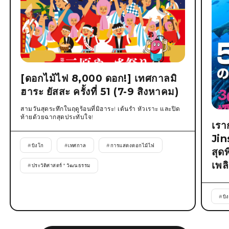
[ดอกไม้ไฟ 8,000 ดอก!] เทศกาลมิ
ฮาระ ยัสสะ ครั้งที่ 51 (7-9 สิงหาคม)
สามวันสุดระทึกในฤดูร้อนที่มิฮาระ! เต้นรำ หัวเราะ และปิด
ท้ายด้วยฉากสุดประทับใจ!
เรา
Jin
#
บิงโก
#
เทศกาล
#
การแสดงดอกไม้ไฟ
สุด
เพล
#
ประวัติศาสตร์ * วัฒนธรรม
#
บิ