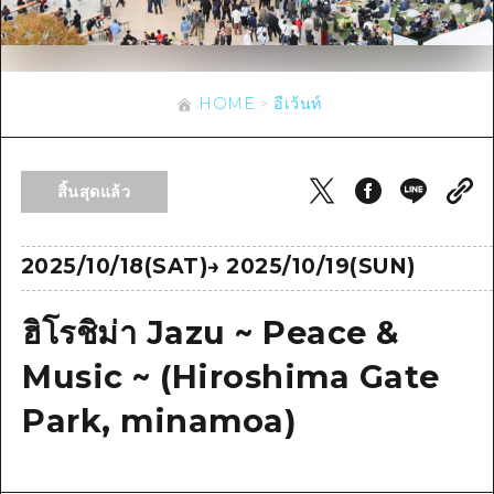
ข้อมูลตามฤดูกาล
บริเวณรอบเมืองฮิโรชิม่า
อากิ
การปั่นจักรยาน
อากิ
บิงโก
ข้อมูลที่เป็นประโยชน์
ช้อปปิ้ง
บิงโก
HOME
อีเว้นท์
บิโฮคุ
กีฬา
รายการ
HOME
บิโฮค
เกโฮคุ
สถานบันเทิงยามค่ำคืน
เข้าถึงเข้าถึง
เกโฮค
สิ้นสุดแล้ว
บริเวณรอบๆ มิยาจิมะ
มรดกโลก
สรุปการจราจรรอง
ข่าว
บริเวณรอบๆ มิยาจิมะ
ยามากุจิตะวันออก
ประสบการณ์ / ในการเรียนรู้
ความแออัดของสิ่งอำนวยความสะดวก
2025/10/18(SAT)
→
2025/10/19(SUN)
ยามากุจิตะวันออก
อีเว้นท์
จังหวัดเอฮิเมะ
มาตรฐาน
ตั๋วเที่ยวคุ้มค่าตั๋วเที่ยวคุ้มค่า
ฮิโรชิม่า Jazu ~ Peace &
ชิมาเนะ
ประวัติศาสตร์ / วัฒนธรรม
บริการรับฝากและจัดส่งสัมภาระ
Music ~ (Hiroshima Gate
การรักษา
ฮิโรชิมะโอโมะเตะนะชิ
Park, minamoa)
ธรรมชาติ
ฮิโรชิม่า ฟรี Wi-Fi
TRAVELPAL International