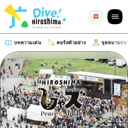
บทความเด่น
คอร์สตัวอย่าง
จุดหมายปล
บทความเด่น
รายการ
คอร์สตัวอย่าง
คำแนะนำ
รายการ
จุดหมายปลายทาง
ศิลปะ
คู่มือ Dive! Hiroshima
รายการ
งานอีเว้นท์ / เทศกาล
อีเว้นท์
ฮิโรชิม่า โมชิ โมชิ ทราเวล
บริเวณรอบเมืองฮิโรชิม่า
อาหารรสเลิศ / สุรา