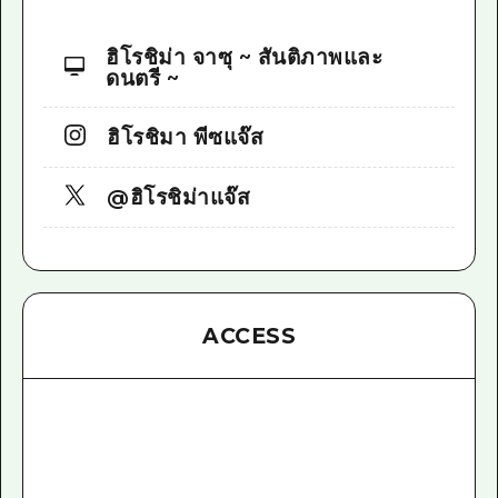
ฮิโรชิม่า จาซุ ~ สันติภาพและ
ดนตรี ~
ฮิโรชิมา พีซแจ๊ส
@ฮิโรชิม่าแจ๊ส
ACCESS