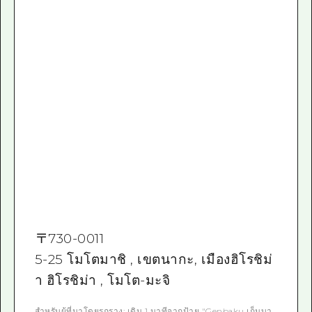
〒
730-0011
5-25 โมโตมาชิ , เขตนากะ, เมืองฮิโรชิม่
า ฮิโรชิม่า , โมโต-มะจิ
สำหรับผู้ที่มาโดยรถราง: เดิน 1 นาทีจากป้าย "Genbaku เก็นบา