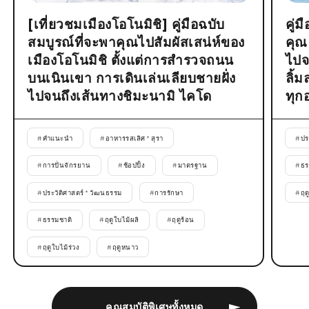
[เที่ยวชมเมืองโอโนมิชิ] คู่มือฉบับ
คู่
สมบูรณ์ที่จะพาคุณไปสัมผัสเสน่ห์ของ
คุณ
เมืองโอโนมิชิ ตั้งแต่การสำรวจถนน
ไปจ
บนเนินเขา การเดินเล่นเลียบชายฝั่ง
ลิ้
ไปจนถึงเส้นทางชิมะนามิ ไคโด
ทุก
#
คำแนะนำ
#
อาหารรสเลิศ * สุรา
#
ปร
#
การปั่นจักรยาน
#
ช้อปปิ้ง
#
มาตรฐาน
#
ธร
#
ประวัติศาสตร์ * วัฒนธรรม
#
การรักษา
#
ฤด
#
ธรรมชาติ
#
ฤดูใบไม้ผลิ
#
ฤดูร้อน
#
ฤดูใบไม้ร่วง
#
ฤดูหนาว
คุณสมบัติพิเศษทั้งหมด