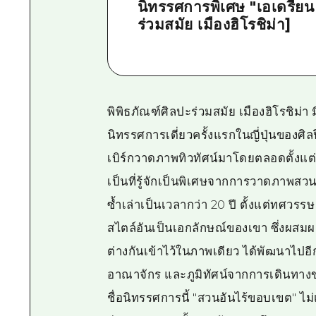
นิทรรศการพิเศษ "เอเดรียน เบ
ร่วมสมัย เมืองฮิโรชิม่า]
พิพิธภัณฑ์ศิลปะร่วมสมัย เมืองฮิโรชิม่า ม
นิทรรศการเดี่ยวครั้งแรกในญี่ปุ่นของศิล
เบิร์กวาดภาพทิวทัศน์มาโดยตลอดตั้งแต่
เป็นที่รู้จักเป็นพิเศษจากการวาดภาพสวนร
ซ้ำเล่าเป็นเวลากว่า 20 ปี ตั้งแต่ทศวรร
สไตล์อันเป็นเอกลักษณ์ของเขา ซึ่งผสม
ต่างกันเข้าไว้ในภาพเดียว ได้พัฒนาไปอ
อาณาจักร และภูมิทัศน์จากการเดินทาง
ชื่อนิทรรศการนี้ "สวนอันไร้ขอบเขต" ไ