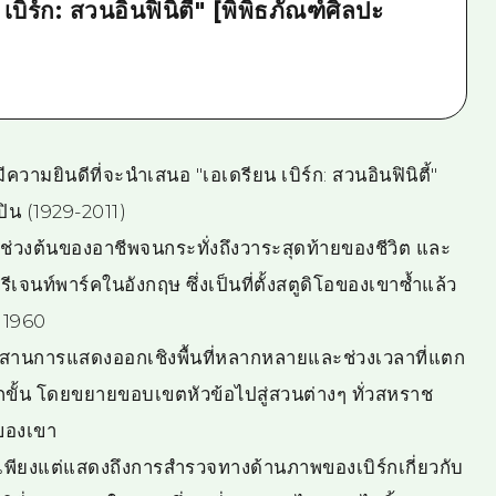
ิร์ก: สวนอินฟินิตี้" [พิพิธภัณฑ์ศิลปะ
ีความยินดีที่จะนำเสนอ "เอเดรียน เบิร์ก: สวนอินฟินิตี้"
ปิน (1929-2011)
ช่วงต้นของอาชีพจนกระทั่งถึงวาระสุดท้ายของชีวิต และ
ีเจนท์พาร์คในอังกฤษ ซึ่งเป็นที่ตั้งสตูดิโอของเขาซ้ำแล้ว
ษ 1960
ผสานการแสดงออกเชิงพื้นที่หลากหลายและช่วงเวลาที่แตก
ีกขั้น โดยขยายขอบเขตหัวข้อไปสู่สวนต่างๆ ทั่วสหราช
ของเขา
ม่เพียงแต่แสดงถึงการสำรวจทางด้านภาพของเบิร์กเกี่ยวกับ