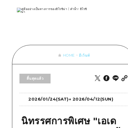
รายการ
การปั่นจักรยาน
รายการ
ประสบ
รายการ
คำแนะนำ
ช้อปปิ้ง
คู่มือ Dive! Hiroshima
มาตร
เข้าถึงเข้าถึง
ศิลปะ
กีฬา
ฮิโรชิม่า โมชิ โมชิ ทราเวล
ประวั
สรุปการจราจรรอง
งานอีเว้นท์ / เทศกาล
สถานบันเทิงยามค่ำคืน
การร
ความแออัดของสิ่งอำนวยความสะดวก
อาหารรสเลิศ / สุรา
มรดกโลก
ธรรม
ตั๋วเที่ยวคุ้มค่าตั๋วเที่ยวคุ้มค่า
HOME
อีเว้นท์
บริการรับฝากและจัดส่งสัมภาระ
รายการ
คำแนะนำ
สิ้นสุดแล้ว
ศิลปะ
งานอีเว้นท์ / เทศกาล
2026/01/24(SAT)
→
2026/04/12(SUN)
อาหารรสเลิศ / สุรา
นิทรรศการพิเศษ "เอเด