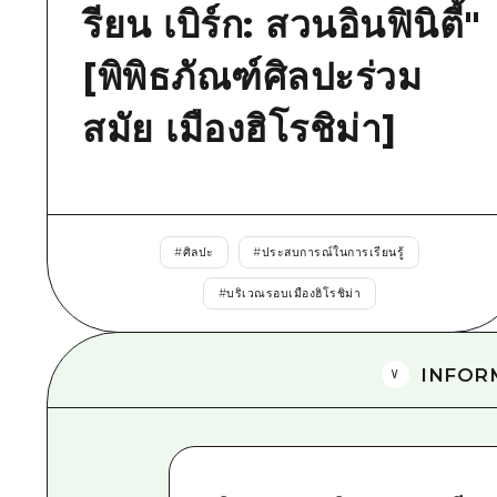
รียน เบิร์ก: สวนอินฟินิตี้"
[พิพิธภัณฑ์ศิลปะร่วม
สมัย เมืองฮิโรชิม่า]
#
ศิลปะ
#
ประสบการณ์ในการเรียนรู้
#
บริเวณรอบเมืองฮิโรชิม่า
INFOR