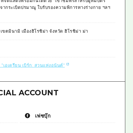
่จัดแสดงพร้อมกันได้ด้วย *เข้าชมฟรีสำหรับผู้ที่มีบัตร
ารจากระเบิดปรมาณู ใบรับรองความพิการทางร่างกาย ฯลฯ
เขตมินามิ เมืองฮิโรชิม่า จังหวัด ฮิโรชิม่า ม่า
"เอเดรียน เบิร์ก: สวนแห่งอนันต์"
CIAL ACCOUNT
เฟซบุ๊ก