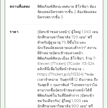
สถานที่แสดง
พิพิธภัณฑ์ศิลปะเทศบาล ฮิโรชิม่า ห้อง
จัดแสดงนิทรรศการชั้น 2 ห้องจัดแสดง
นิทรรศการชั้น 3
ราคา
[บัตรเข้าชมล่วงหน้า] ผู้ใหญ่ 1,040 เยน
นักศึกษามหาวิทยาลัย 720 เยน* ฟรี
สำหรับผู้สูงอายุ 75 ปีขึ้นไป และ
นักเรียนมัธยมปลายและต่ำกว่า* สถาน
ที่จำหน่ายบัตรเข้าชมล่วงหน้า:
พิพิธภัณฑ์ศิลปะเมือง ฮิโรชิม่า, ร้าน 7-
Eleven (7Ticket) (7Code: 113-324
คลิกที่นี่เพื่อไปที่หน้าจำหน่าย →
https://7ticket.jp/s/113324) *ระยะ
เวลาจำหน่าย: วันศุกร์ที่ 12 ธันวาคม ถึง
วันพุธที่ 4 กุมภาพันธ์ *โปรดทราบว่าไม่
สามารถซื้อบัตรเข้าชมล่วงหน้าได้ที่
พิพิธภัณฑ์ในวันที่ปิดทำการ [บัตรเข้า
ชมวันเดียวกัน] ผู้ใหญ่ 1,300 เยน
นักศึกษามหาวิทยาลัย 900 เยน* ฟรี