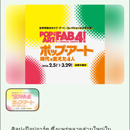
ศิลปะป๊อปอาร์ต ซึ่งแพร่หลายส่วนใหญ่ใน