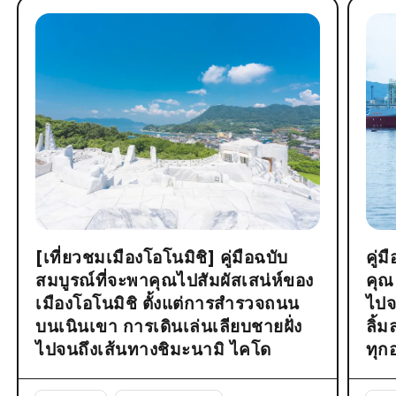
[เที่ยวชมเมืองโอโนมิชิ] คู่มือฉบับ
คู่
สมบูรณ์ที่จะพาคุณไปสัมผัสเสน่ห์ของ
คุณ
เมืองโอโนมิชิ ตั้งแต่การสำรวจถนน
ไปจ
บนเนินเขา การเดินเล่นเลียบชายฝั่ง
ลิ้
ไปจนถึงเส้นทางชิมะนามิ ไคโด
ทุก