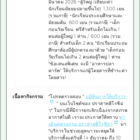
มีนาคม 2026 ・ผู้ใหญ่ (เทียบเท่า
นักเรียนมัธยมปลายขึ้นไป): 1,300 เยน
(รวมภาษี) ・นักเรียนประถมศึกษาและ
มัธยมต้น: 600 เยน (รวมภาษี) ・เด็ก
ก่อนวัยเรียน: ฟรีสำหรับเด็กไม่เกิน 1
คนต่อผู้ใหญ่ 1 ท่าน / 600 เยน (รวม
ภาษี) สำหรับเด็ก 2 คน *นักเรียนประถม
ศึกษาต้องมีผู้ปกครองมาด้วย *เด็กก่อน
วัยเรียนไม่เกิน 2 คนต่อผู้ใหญ่ 1 ท่าน
*ข้อเสนอพิเศษ: จะมี "อาหารปลา
คาร์พ" ให้บริการแก่ผู้โดยสารที่ชำระค่า
โดยสาร!
เนื้อหากิจกรรม
*โปรดตรวจสอบ "
ปฏิทินการให้บริการ
" บนเว็บไซต์ของ ปราสาทฮิโรชิม่
า* ในกรณีที่มีการยกเลิกเนื่องจากสภาพ
อากาศไม่ดี เราจะประกาศให้ทราบ
ทา
งอินสตาแกรม ปราสาทฮิโรชิม่า
ม่า
*บริการในช่วงฤดูหนาวจะหยุดให้
บริการตั้งแต่วันที่ 14 ธันวาคม ถึง 10