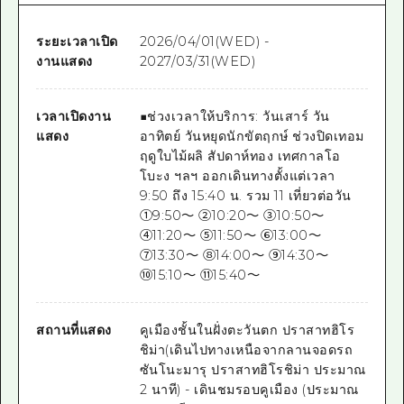
ระยะเวลาเปิด
2026/04/01(WED) -
งานแสดง
2027/03/31(WED)
เวลาเปิดงาน
■ช่วงเวลาให้บริการ: วันเสาร์ วัน
แสดง
อาทิตย์ วันหยุดนักขัตฤกษ์ ช่วงปิดเทอม
ฤดูใบไม้ผลิ สัปดาห์ทอง เทศกาลโอ
โบะง ฯลฯ ออกเดินทางตั้งแต่เวลา
9:50 ถึง 15:40 น. รวม 11 เที่ยวต่อวัน
①9:50～ ②10:20～ ③10:50～
④11:20～ ⑤11:50～ ⑥13:00～
⑦13:30～ ⑧14:00～ ⑨14:30～
⑩15:10～ ⑪15:40～
สถานที่แสดง
คูเมืองชั้นในฝั่งตะวันตก ปราสาทฮิโร
ชิม่า(เดินไปทางเหนือจากลานจอดรถ
ซันโนะมารุ ปราสาทฮิโรชิม่า ประมาณ
2 นาที) - เดินชมรอบคูเมือง (ประมาณ