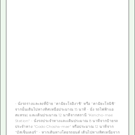
- นั่งรถรางและลงที่ป้าย "คามิยะโจฮิงาชิ" หรือ "คามิยะโจนิชิ"
จากนั้นเดินไปทางทิศเหนือประมาณ 15 นาที - นั่ง รถไฟฟ้าแอ
สแทรม) และเดินประมาณ 12 นาทีจากสถานี "Kencho-mae
Station" - นั่งรถประจำทางและเดินประมาณ 8 นาทีจากป้ายรถ
ประจำทาง "Godo Chosha-mae" หรือประมาณ 12 นาทีจาก
"บัสเซ็นเตอร์" - หากเดินทางโดยรถยนต์ เดินไปทางทิศเหนือจาก