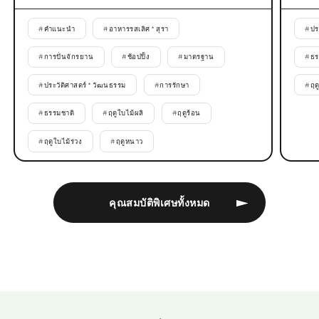
#
คำแนะนำ
#
อาหารรสเลิศ * สุรา
#
ปร
#
การปั่นจักรยาน
#
ช้อปปิ้ง
#
มาตรฐาน
#
ธร
#
ประวัติศาสตร์ * วัฒนธรรม
#
การรักษา
#
ฤด
#
ธรรมชาติ
#
ฤดูใบไม้ผลิ
#
ฤดูร้อน
#
ฤดูใบไม้ร่วง
#
ฤดูหนาว
คุณสมบัติพิเศษทั้งหมด