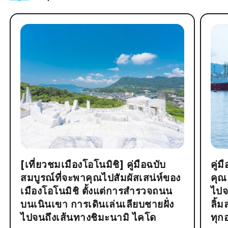
[เที่ยวชมเมืองโอโนมิชิ] คู่มือฉบับ
คู่
สมบูรณ์ที่จะพาคุณไปสัมผัสเสน่ห์ของ
คุณ
เมืองโอโนมิชิ ตั้งแต่การสำรวจถนน
ไปจ
บนเนินเขา การเดินเล่นเลียบชายฝั่ง
ลิ้
ไปจนถึงเส้นทางชิมะนามิ ไคโด
ทุก