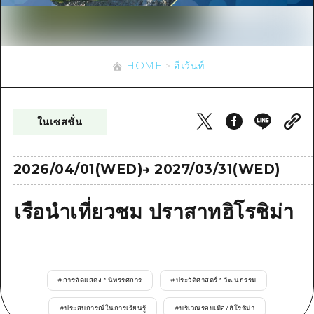
ข้อมูลตามฤดูกาล
บริเวณรอบเมืองฮิโรชิม่า
อากิ
การปั่นจักรยาน
อากิ
บิงโก
ข้อมูลที่เป็นประโยชน์
ช้อปปิ้ง
บิงโก
HOME
อีเว้นท์
บิโฮคุ
กีฬา
รายการ
HOME
บิโฮค
เกโฮคุ
สถานบันเทิงยามค่ำคืน
เข้าถึงเข้าถึง
เกโฮค
ในเซสชั่น
บริเวณรอบๆ มิยาจิมะ
มรดกโลก
สรุปการจราจรรอง
ข่าว
บริเวณรอบๆ มิยาจิมะ
ยามากุจิตะวันออก
ประสบการณ์ / ในการเรียนรู้
ความแออัดของสิ่งอำนวยความสะดวก
2026/04/01(WED)
→
2027/03/31(WED)
ยามากุจิตะวันออก
อีเว้นท์
จังหวัดเอฮิเมะ
มาตรฐาน
ตั๋วเที่ยวคุ้มค่าตั๋วเที่ยวคุ้มค่า
เรือนำเที่ยวชม ปราสาทฮิโรชิม่า
ชิมาเนะ
ประวัติศาสตร์ / วัฒนธรรม
บริการรับฝากและจัดส่งสัมภาระ
การรักษา
ฮิโรชิมะโอโมะเตะนะชิ
ธรรมชาติ
ฮิโรชิม่า ฟรี Wi-Fi
#
การจัดแสดง * นิทรรศการ
#
ประวัติศาสตร์ * วัฒนธรรม
TRAVELPAL International
#
ประสบการณ์ในการเรียนรู้
#
บริเวณรอบเมืองฮิโรชิม่า