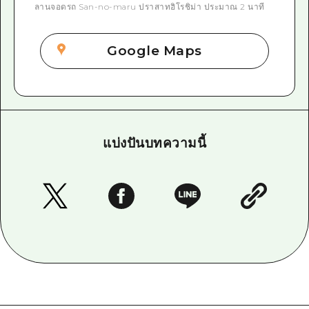
ลานจอดรถ San-no-maru ปราสาทฮิโรชิม่า ประมาณ 2 นาที
Google Maps
แบ่งปันบทความนี้