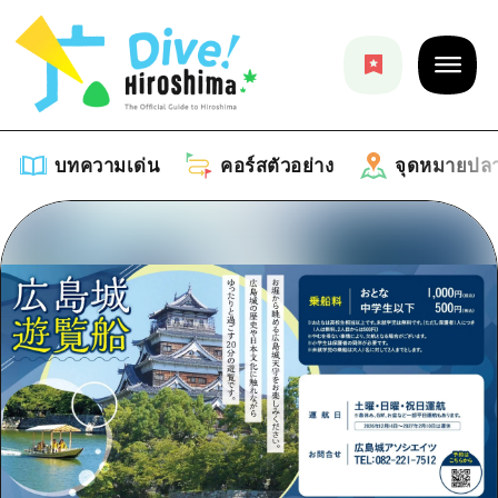
บทความเด่น
คอร์สตัวอย่าง
จุดหมายปล
บทความเด่น
รายการ
คอร์สตัวอย่าง
คำแนะนำ
รายการ
จุดหมายปลายทาง
ศิลปะ
คู่มือ Dive! Hiroshima
รายการ
งานอีเว้นท์ / เทศกาล
อีเว้นท์
ฮิโรชิม่า โมชิ โมชิ ทราเวล
บริเวณรอบเมืองฮิโรชิม่า
อาหารรสเลิศ / สุรา