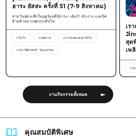
ฮาระ ยัสสะ ครั้งที่ 51 (7-9 สิงหาคม)
สามวันสุดระทึกในฤดูร้อนที่มิฮาระ! เต้นรำ หัวเราะ และปิด
ท้ายด้วยฉากสุดประทับใจ!
เรา
Jin
#
บิงโก
#
เทศกาล
#
การแสดงดอกไม้ไฟ
สุด
เพล
#
ประวัติศาสตร์ * วัฒนธรรม
#
บิ
งานกิจกรรมทั้งหมด
คุณสมบัติพิเศษ