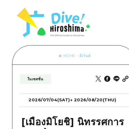
รายการ
การปั่นจักรยาน
รายการ
ประสบ
รายการ
คำแนะนำ
ช้อปปิ้ง
คู่มือ Dive! Hiroshima
มาตร
เข้าถึงเข้าถึง
ศิลปะ
กีฬา
ฮิโรชิม่า โมชิ โมชิ ทราเวล
ประวั
สรุปการจราจรรอง
งานอีเว้นท์ / เทศกาล
สถานบันเทิงยามค่ำคืน
การร
ความแออัดของสิ่งอำนวยความสะดวก
อาหารรสเลิศ / สุรา
มรดกโลก
ธรรม
ตั๋วเที่ยวคุ้มค่าตั๋วเที่ยวคุ้มค่า
HOME
อีเว้นท์
บริการรับฝากและจัดส่งสัมภาระ
รายการ
คำแนะนำ
ในเซสชั่น
ศิลปะ
งานอีเว้นท์ / เทศกาล
2026/07/04(SAT)
→
2026/08/20(THU)
อาหารรสเลิศ / สุรา
[เมืองมิโยชิ] นิทรรศการ