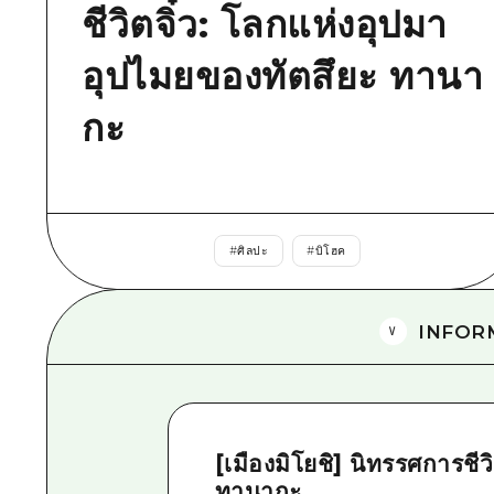
ชีวิตจิ๋ว: โลกแห่งอุปมา
อุปไมยของทัตสึยะ ทานา
กะ
#
ศิลปะ
#
บิโฮค
INFOR
[เมืองมิโยชิ] นิทรรศการชี
ทานากะ