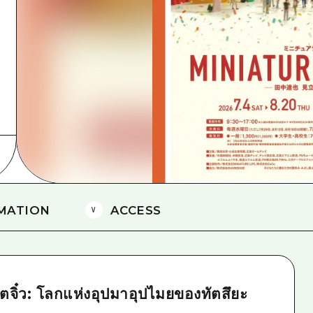
ยามากุจิตะวันออก
จังหวัดเอฮิเมะ
ชิมาเนะ
MATION
ACCESS
วิตจิ๋ว: โลกแห่งอุปมาอุปไมยของทัตสึยะ