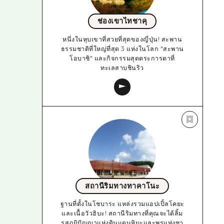
ช่องเขาไทชาคุ
หนึ่งในหุบเขาที่สวยที่สุดของญี่ปุ่น! สะพาน
ธรรมชาติที่ใหญ่ที่สุด 3 แห่งในโลก "สะพาน
โอบาชิ" และกิจกรรมสุดตระการตาที่
ทะเลสาบชินริว
สถานีริมทางทาคาโนะ
ฐานที่ตั้งในโชบาระ แหล่งรวมแอปเปิ้ลโคยะ
และเนื้อวัวฮิบะ! สถานีริมทางที่คุณจะได้ลิ้ม
รสภูมิปัญญาแห่งดินแดนหิมะและพรแห่งซา