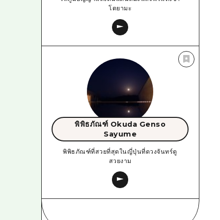
โตยามะ
พิพิธภัณฑ์ Okuda Genso
Sayume
พิพิธภัณฑ์ที่สวยที่สุดในญี่ปุ่นที่ดวงจันทร์ดู
สวยงาม