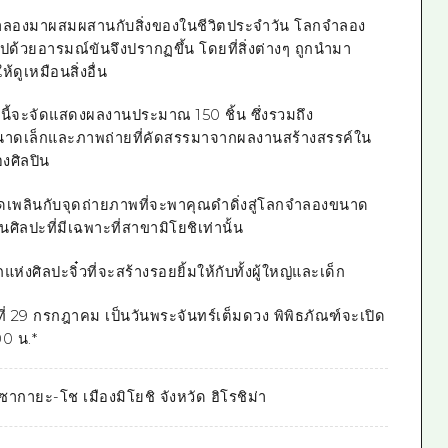
ำลองมาผสมผสานกับสิ่งของในชีวิตประจำวัน โลกจำลอง
ไปด้วยอารมณ์ขันจึงปรากฏขึ้น โดยที่สิ่งต่างๆ ถูกนำมา
ดูเหมือนสิ่งอื่น
ษนี้จะจัดแสดงผลงานประมาณ
150 ชิ้น
ซึ่งรวมถึง
าดเล็กและภาพถ่ายที่คัดสรรมาจากผลงานสร้างสรรค์ใน
งศิลปิน
เพลินกับจุดถ่ายภาพที่จะพาคุณดำดิ่งสู่โลกจำลองขนาด
ศิลปะที่มีเฉพาะที่สาขามิโยชิเท่านั้น
ห่งศิลปะจิ๋วที่จะสร้างรอยยิ้มให้กับทั้งผู้ใหญ่และเด็ก
ธที่ 29 กรกฎาคม เป็นวันพระจันทร์เต็มดวง พิพิธภัณฑ์จะเปิด
00 น.*
ซากายะ-โช เมืองมิโยชิ จังหวัด ฮิโรชิม่า