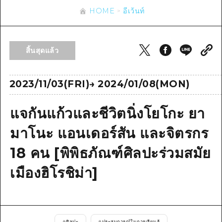
ข้อมูลตามฤดูกาล
บริเวณรอบเมืองฮิโรชิม่า
HOME
อีเว้นท์
อากิ
การปั่นจักรยาน
อากิ
บิงโก
ข้อมูลที่เป็นประโยชน์
ช้อปปิ้ง
บิงโก
สิ้นสุดแล้ว
บิโฮคุ
กีฬา
รายการ
HOME
บิโฮค
เกโฮคุ
สถานบันเทิงยามค่ำคืน
เข้าถึงเข้าถึง
2023/11/03(FRI)
→
2024/01/08(MON)
เกโฮค
บริเวณรอบๆ มิยาจิมะ
มรดกโลก
สรุปการจราจรรอง
ข่าว
บริเวณรอบๆ มิยาจิมะ
แจกันแก้วและชีวิตนิ่งโยโกะ ยา
ยามากุจิตะวันออก
ประสบการณ์ / ในการเรียนรู้
ความแออัดของสิ่งอำนวยความสะดวก
ยามากุจิตะวันออก
อีเว้นท์
มาโนะ แอนเดอร์สัน และจิตรกร
จังหวัดเอฮิเมะ
มาตรฐาน
ตั๋วเที่ยวคุ้มค่าตั๋วเที่ยวคุ้มค่า
18 คน [พิพิธภัณฑ์ศิลปะร่วมสมัย
ชิมาเนะ
ประวัติศาสตร์ / วัฒนธรรม
บริการรับฝากและจัดส่งสัมภาระ
เมืองฮิโรชิม่า]
การรักษา
ฮิโรชิมะโอโมะเตะนะชิ
ธรรมชาติ
ฮิโรชิม่า ฟรี Wi-Fi
TRAVELPAL International
#
ศิลปะ
#
ประสบการณ์ในการเรียนรู้