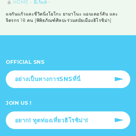
HOME
อีเว้นท์
แจกันแก้วและชีวิตนิ่งโยโกะ ยามาโนะ แอนเดอร์สัน และ
จิตรกร 18 คน [พิพิธภัณฑ์ศิลปะร่วมสมัยเมืองฮิโรชิม่า]
OFFICIAL SNS
อย่างเป็นทางการSNSที่นี่
JOIN US !
อยาก! ทูตท่องเที่ยวฮิโรชิม่า!