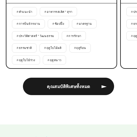
#
คำแนะนำ
#
อาหารรสเลิศ * สุรา
#
ปร
#
การปั่นจักรยาน
#
ช้อปปิ้ง
#
มาตรฐาน
#
ธร
#
ประวัติศาสตร์ * วัฒนธรรม
#
การรักษา
#
ฤด
#
ธรรมชาติ
#
ฤดูใบไม้ผลิ
#
ฤดูร้อน
#
ฤดูใบไม้ร่วง
#
ฤดูหนาว
คุณสมบัติพิเศษทั้งหมด