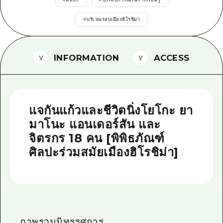
ไกด์อาสาสมัครไ
#
บริเวณรอบเมืองฮิโรชิม่า
วิดีโอฮิโรชิม่า
คำถามที่พบบ่อย
INFORMATION
ACCESS
ดาวน์โหลดรูปภาพ
ข้อมูลการขนส่งระหว่างเกิดภัยพิบัติ
แจกันแก้วและชีวิตนิ่งโยโกะ ยา
มาโนะ แอนเดอร์สัน และ
จิตรกร 18 คน [พิพิธภัณฑ์
ศิลปะร่วมสมัยเมืองฮิโรชิม่า]
ภาพรวมนิทรรศการ