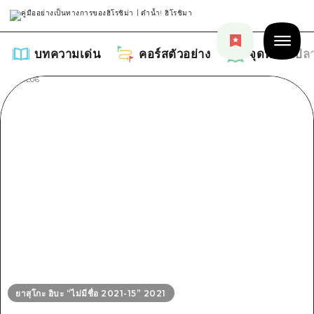
บทความเด่น
คอร์สตัวอย่าง
จุดหมายปล
บทความเด่น
รายการ
คอร์สตัวอย่าง
คำแนะนำ
รายการ
จุดหมายปลายทาง
ศิลปะ
คู่มือ Dive! Hiroshima
รายการ
งานอีเว้นท์ / เทศกาล
อีเว้นท์
ฮิโรชิม่า โมชิ โมชิ ทราเวล
ยาสุโกะ อิบะ “ไม่มีชื่อ 2021-15” 2021
บริเวณรอบเมืองฮิโรชิม่า
อาหารรสเลิศ / สุรา