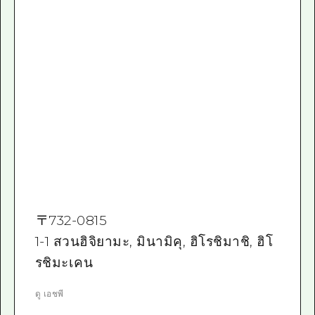
〒
732-0815
1-1 สวนฮิจิยามะ, มินามิคุ, ฮิโรชิมาชิ, ฮิโ
รชิมะเคน
ดู เอชพี