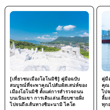
[เที่ยวชมเมืองโอโนมิชิ] คู่มือฉบับ
คู่
สมบูรณ์ที่จะพาคุณไปสัมผัสเสน่ห์ของ
คุณ
เมืองโอโนมิชิ ตั้งแต่การสำรวจถนน
ไปจ
บนเนินเขา การเดินเล่นเลียบชายฝั่ง
ลิ้
ไปจนถึงเส้นทางชิมะนามิ ไคโด
ทุก