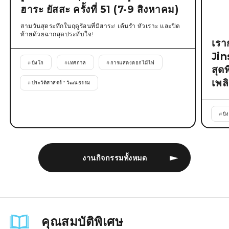
ฮาระ ยัสสะ ครั้งที่ 51 (7-9 สิงหาคม)
สามวันสุดระทึกในฤดูร้อนที่มิฮาระ! เต้นรำ หัวเราะ และปิด
ท้ายด้วยฉากสุดประทับใจ!
เรา
Jin
#
บิงโก
#
เทศกาล
#
การแสดงดอกไม้ไฟ
สุด
เพล
#
ประวัติศาสตร์ * วัฒนธรรม
#
บิ
งานกิจกรรมทั้งหมด
คุณสมบัติพิเศษ