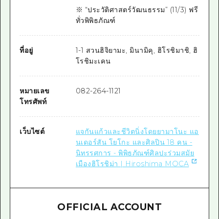
※ “ประวัติศาสตร์วัฒนธรรม” (11/3) ฟรี
ทั่วพิพิธภัณฑ์
ที่อยู่
1-1 สวนฮิจิยามะ, มินามิคุ, ฮิโรชิมาชิ, ฮิ
โรชิมะเคน
หมายเลข
082-264-1121
โทรศัพท์
เว็บไซต์
แจกันแก้วและชีวิตนิ่งโดยยามาโนะ แอ
นเดอร์สัน โยโกะ และศิลปิน 18 คน -
นิทรรศการ - พิพิธภัณฑ์ศิลปะร่วมสมัย
เมืองฮิโรชิม่า | Hiroshima MOCA
OFFICIAL ACCOUNT