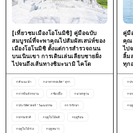
[เที่ยวชมเมืองโอโนมิชิ] คู่มือฉบับ
คู่
สมบูรณ์ที่จะพาคุณไปสัมผัสเสน่ห์ของ
คุณ
เมืองโอโนมิชิ ตั้งแต่การสำรวจถนน
ไปจ
บนเนินเขา การเดินเล่นเลียบชายฝั่ง
ลิ้
ไปจนถึงเส้นทางชิมะนามิ ไคโด
ทุก
#
คำแนะนำ
#
อาหารรสเลิศ * สุรา
#
ปร
#
การปั่นจักรยาน
#
ช้อปปิ้ง
#
มาตรฐาน
#
ธร
#
ประวัติศาสตร์ * วัฒนธรรม
#
การรักษา
#
ฤด
#
ธรรมชาติ
#
ฤดูใบไม้ผลิ
#
ฤดูร้อน
#
ฤดูใบไม้ร่วง
#
ฤดูหนาว