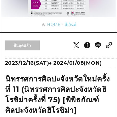
ข้อมูลตามฤดูกาล
บริเวณรอบเมืองฮิโรชิม่า
อากิ
การปั่นจักรยาน
อากิ
บิงโก
ข้อมูลที่เป็นประโยชน์
ช้อปปิ้ง
บิงโก
HOME
อีเว้นท์
บิโฮคุ
กีฬา
รายการ
HOME
บิโฮค
เกโฮคุ
สถานบันเทิงยามค่ำคืน
เข้าถึงเข้าถึง
เกโฮค
สิ้นสุดแล้ว
บริเวณรอบๆ มิยาจิมะ
มรดกโลก
สรุปการจราจรรอง
ข่าว
บริเวณรอบๆ มิยาจิมะ
ยามากุจิตะวันออก
ประสบการณ์ / ในการเรียนรู้
ความแออัดของสิ่งอำนวยความสะดวก
2023/12/16(SAT)
→
2024/01/08(MON)
ยามากุจิตะวันออก
อีเว้นท์
จังหวัดเอฮิเมะ
มาตรฐาน
ตั๋วเที่ยวคุ้มค่าตั๋วเที่ยวคุ้มค่า
นิทรรศการศิลปะจังหวัดใหม่ครั้ง
ชิมาเนะ
ประวัติศาสตร์ / วัฒนธรรม
บริการรับฝากและจัดส่งสัมภาระ
ที่ 11 (นิทรรศการศิลปะจังหวัดฮิ
การรักษา
ฮิโรชิมะโอโมะเตะนะชิ
โรชิม่าครั้งที่ 75) [พิพิธภัณฑ์
ธรรมชาติ
ฮิโรชิม่า ฟรี Wi-Fi
ศิลปะจังหวัดฮิโรชิม่า]
TRAVELPAL International