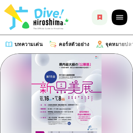
บทความเด่น
คอร์สตัวอย่าง
จุดหมายปล
บทความเด่น
รายการ
คอร์สตัวอย่าง
คำแนะนำ
รายการ
จุดหมายปลายทาง
ศิลปะ
คู่มือ Dive! Hiroshima
รายการ
งานอีเว้นท์ / เทศกาล
อีเว้นท์
ฮิโรชิม่า โมชิ โมชิ ทราเวล
บริเวณรอบเมืองฮิโรชิม่า
อาหารรสเลิศ / สุรา