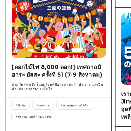
[ดอกไม้ไฟ 8,000 ดอก!] เทศกาลมิ
ฮาระ ยัสสะ ครั้งที่ 51 (7-9 สิงหาคม)
สามวันสุดระทึกในฤดูร้อนที่มิฮาระ! เต้นรำ หัวเราะ และปิด
ท้ายด้วยฉากสุดประทับใจ!
เรา
Jin
#
บิงโก
#
เทศกาล
#
การแสดงดอกไม้ไฟ
สุด
เพล
#
ประวัติศาสตร์ * วัฒนธรรม