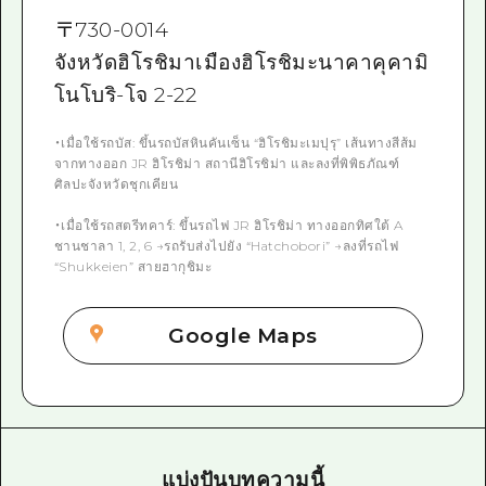
〒
730-0014
จังหวัดฮิโรชิมาเมืองฮิโรชิมะนาคาคุคามิ
โนโบริ-โจ 2-22
・เมื่อใช้รถบัส: ขึ้นรถบัสหินคันเซ็น “ฮิโรชิมะเมปุรุ” เส้นทางสีส้ม
จากทางออก JR ฮิโรชิม่า สถานีฮิโรชิม่า และลงที่พิพิธภัณฑ์
ศิลปะจังหวัดชุกเคียน
・เมื่อใช้รถสตรีทคาร์: ขึ้นรถไฟ JR ฮิโรชิม่า ทางออกทิศใต้ A
ชานชาลา 1, 2, 6 →รถรับส่งไปยัง “Hatchobori” →ลงที่รถไฟ
“Shukkeien” สายฮากุชิมะ
Google Maps
แบ่งปันบทความนี้